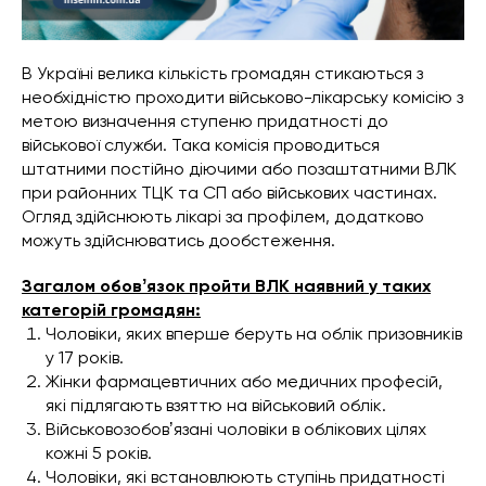
В Україні велика кількість громадян стикаються з
необхідністю проходити військово-лікарську комісію з
метою визначення ступеню придатності до
військової служби. Така комісія проводиться
штатними постійно діючими або позаштатними ВЛК
при районних ТЦК та СП або військових частинах.
Огляд здійснюють лікарі за профілем, додатково
можуть здійснюватись дообстеження.
Загалом обовʼязок пройти ВЛК наявний у таких
категорій громадян:
Чоловіки, яких вперше беруть на облік призовників
у 17 років.
Жінки фармацевтичних або медичних професій,
які підлягають взяттю на військовий облік.
Військовозобовʼязані чоловіки в облікових цілях
кожні 5 років.
Чоловіки, які встановлюють ступінь придатності