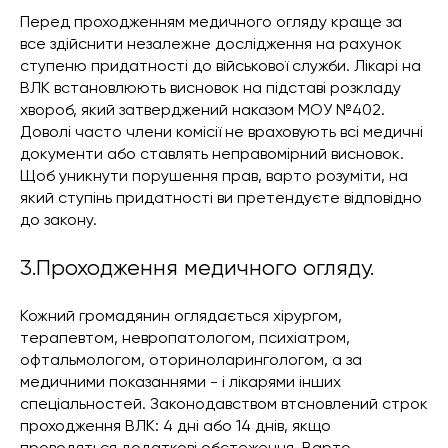
Перед проходженням медичного огляду краще за
все здійснити незалежне дослідження на рахунок
ступеню придатності до військової служби. Лікарі на
ВЛК встановлюють висновок на підставі розкладу
хвороб, який затверджений наказом МОУ №402.
Доволі часто члени комісії не враховують всі медичні
документи або ставлять неправомірний висновок.
Щоб уникнути порушення прав, варто розуміти, на
який ступінь придатності ви претендуєте відповідно
до закону.
3.Проходження медичного огляду.
Кожний громадянин оглядається хірургом,
терапевтом, невропатологом, психіатром,
офтальмологом, оториноларингологом, а за
медичними показаннями - і лікарями інших
спеціальностей. Законодавством втсновлений строк
проходження ВЛК: 4 дні або 14 днів, якщо
проводяться додаткові обстеження. Варто