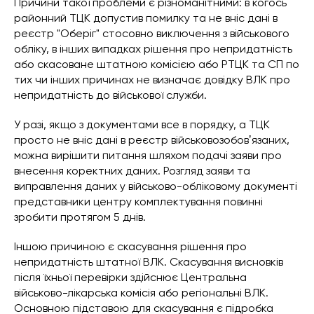
Причини такої проблеми є різноманітними: в когось
районний ТЦК допустив помилку та не вніс дані в
реєстр "Оберіг" стосовно виключення з військового
обліку, в інших випадках рішення про непридатність
або скасоване штатною комісією або РТЦК та СП по
тих чи інших причинах не визначає довідку ВЛК про
непридатність до військової служби.
У разі, якщо з документами все в порядку, а ТЦК
просто не вніс дані в реєстр військовозобовʼязаних,
можна вирішити питання шляхом подачі заяви про
внесення коректних даних. Розгляд заяви та
виправлення даних у військово-обліковому документі
представники центру комплектування повинні
зробити протягом 5 днів.
Іншою причиною є скасування рішення про
непридатність штатної ВЛК. Скасування висновків
після їхньої перевірки здійснює Центральна
військово-лікарська комісія або регіональні ВЛК.
Основною підставою для скасування є підробка