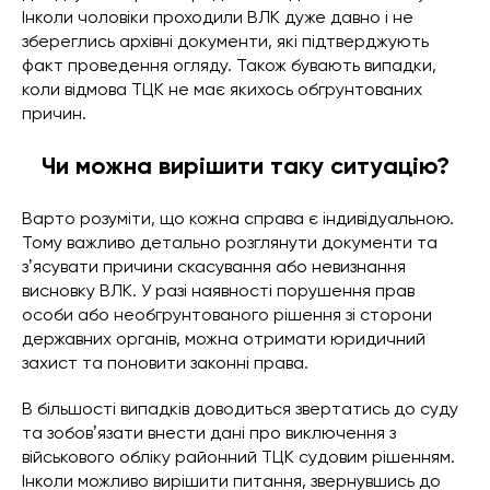
Інколи чоловіки проходили ВЛК дуже давно і не
збереглись архівні документи, які підтверджують
факт проведення огляду. Також бувають випадки,
коли відмова ТЦК не має якихось обгрунтованих
причин.
Чи можна вирішити таку ситуацію?
Варто розуміти, що кожна справа є індивідуальною.
Тому важливо детально розглянути документи та
зʼясувати причини скасування або невизнання
висновку ВЛК. У разі наявності порушення прав
особи або необгрунтованого рішення зі сторони
державних органів, можна отримати юридичний
захист та поновити законні права.
В більшості випадків доводиться звертатись до суду
та зобовʼязати внести дані про виключення з
військового обліку районний ТЦК судовим рішенням.
Інколи можливо вирішити питання, звернувшись до