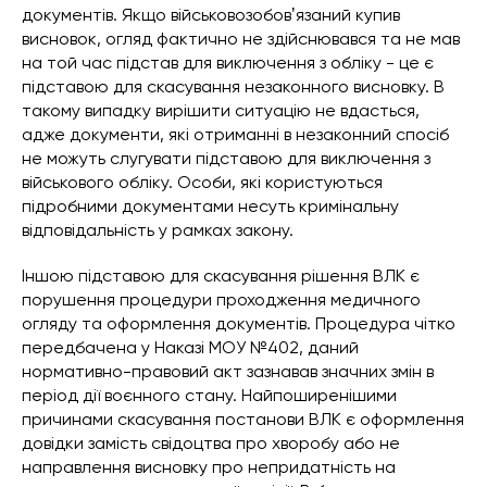
документів. Якщо військовозобовʼязаний купив
висновок, огляд фактично не здійснювався та не мав
на той час підстав для виключення з обліку - це є
підставою для скасування незаконного висновку. В
такому випадку вирішити ситуацію не вдасться,
адже документи, які отриманні в незаконний спосіб
не можуть слугувати підставою для виключення з
військового обліку. Особи, які користуються
підробними документами несуть кримінальну
відповідальність у рамках закону.
Іншою підставою для скасування рішення ВЛК є
порушення процедури проходження медичного
огляду та оформлення документів. Процедура чітко
передбачена у Наказі МОУ №402, даний
нормативно-правовий акт зазнавав значних змін в
період дії воєнного стану. Найпоширенішими
причинами скасування постанови ВЛК є оформлення
довідки замість свідоцтва про хворобу або не
направлення висновку про непридатність на