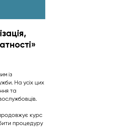
зація,
атності»
им із
ужби. На усіх цих
ння та
овослужбовців.
 продовжує курс
обити процедуру