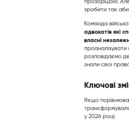
прозорішою. Але
зробити так аби
Команда військо
адвокатів які с
власні незалежн
проаналізувати 
розповідаємо де
знали свої права
Ключові зм
Якщо порівнюва
трансформувалас
у 2026 році: