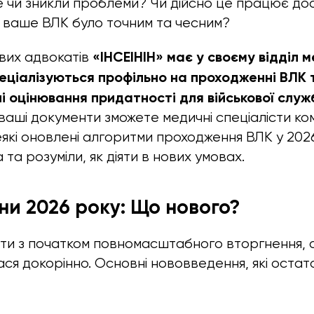
 чи зникли проблеми? Чи дійсно це працює дос
 ваше ВЛК було точним та чесним?
«ІНСЕІНІН» має у своєму відділ 
вих адвокатів
пеціалізуються профільно на проходженні ВЛК
і оцінювання придатності для військової служ
ваші документи зможете медичні спеціалісти ко
які оновлені алгоритми проходження ВЛК у 2026
 та розуміли, як діяти в нових умовах.
іни 2026 року: Що нового?
ти з початком повномасштабного вторгнення, 
я докорінно. Основні нововведення, які остат