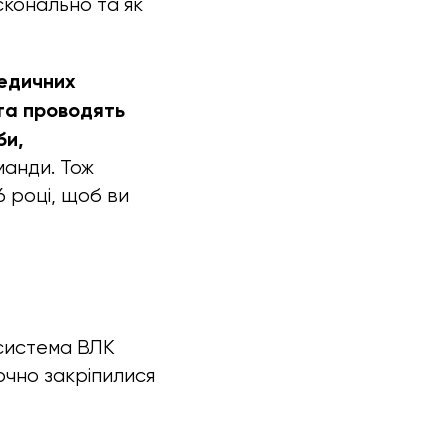
конально та як
медичних
 та проводять
би,
манди. Тож
 році, щоб ви
система ВЛК
очно закріпилися