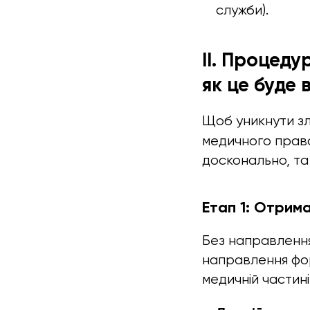
служби).
II. Процед
як це буде 
Щоб уникнути зл
медичного пра
досконально, та
Етап 1: Отрим
Без направлення
направлення фор
медичній частині