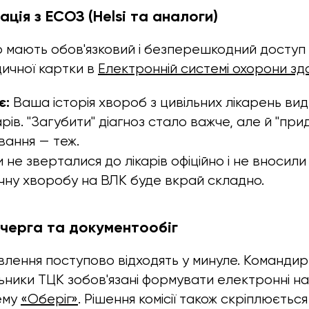
рація з ЕСОЗ (Helsi та аналоги)
р мають обов'язковий і безперешкодний доступ
ичної картки в
Електронній системі охорони зд
є:
Ваша історія хвороб з цивільних лікарень ви
арів. "Загубити" діагноз стало важче, але й "пр
ування — теж.
не зверталися до лікарів офіційно і не вносили 
чну хворобу на ВЛК буде вкрай складно.
 черга та документообіг
лення поступово відходять у минуле. Командир
ьники ТЦК зобов'язані формувати електронні н
ему
«Оберіг»
. Рішення комісії також скріплюєть