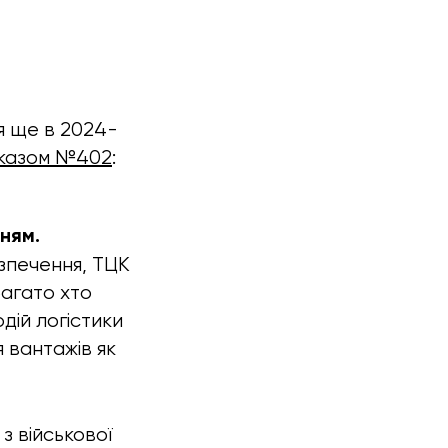
я ще в 2024-
казом №402
:
ням.
зпечення, ТЦК
багато хто
дій логістики
 вантажів як
з військової