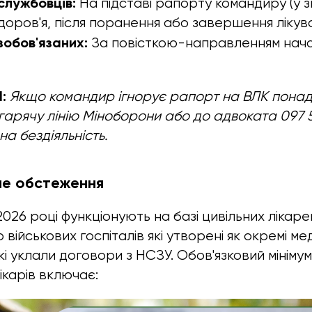
службовців:
На підставі рапорту командиру (у зв
доров'я, після поранення або завершення лікува
зобов'язаних:
За повісткою-направленням нача
:
Якщо командир ігнорує рапорт на ВЛК понад 
гарячу лінію Міноборони або до адвоката 097 
а бездіяльність.
не обстеження
2026 році функціонують на базі цивільних лікар
 військових госпіталів які утворені як окремі мед
кі уклали договори з НСЗУ. Обов'язковий мініму
ікарів включає: