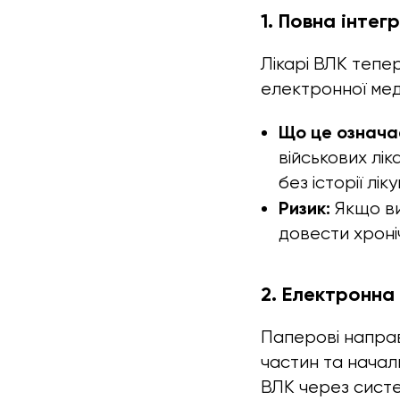
1. Повна інтег
Лікарі ВЛК тепе
електронної мед
Що це означа
військових лік
без історії лік
Ризик:
Якщо ви 
довести хроні
2. Електронна
Паперові направ
частин та начал
ВЛК через сист