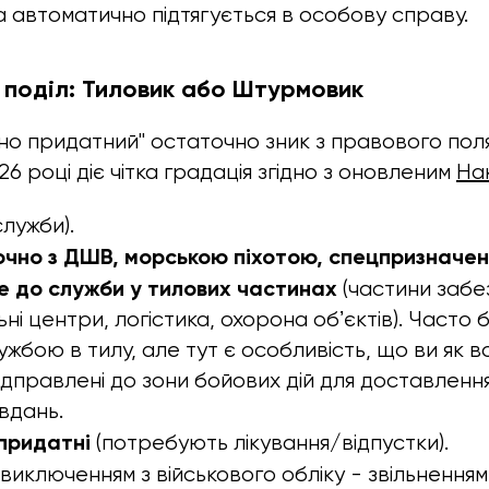
а автоматично підтягується в особову справу.
 поділ: Тиловик або Штурмовик
о придатний" остаточно зник з правового пол
26 році діє чітка градація згідно з оновленим
На
служби).
ючно з ДШВ, морською піхотою, спецпризначен
е до служби у тилових частинах
(частини забе
ні центри, логістика, охорона обʼєктів). Часто 
жбою в тилу, але тут є особливість, що ви як во
ідправлені до зони бойових дій для доставлення
вдань.
придатні
(потребують лікування/відпустки).
 виключенням з військового обліку - звільненням 