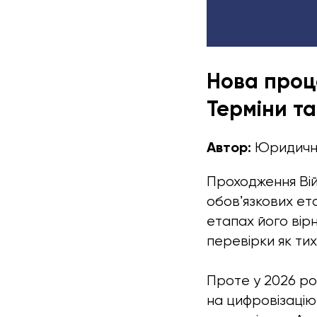
Нова проце
Терміни т
Автор:
Юридична
Проходження Війс
обовʼязкових ета
етапах його вір
перевірки як тих 
Проте у 2026 ро
на цифровізаці