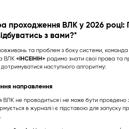
ура проходження ВЛК у 2026 році:
відбуватись з вами?*
овживань та проблем з боку системи, команда 
«ІНСЕІНІН»
ва ВЛК
радимо знати свої права та 
 дотримуватися наступного алгоритму:
ання направлення
 ВЛК не проводиться і не може бути провдено 
мується в журналі і є підставою для запуску п
.