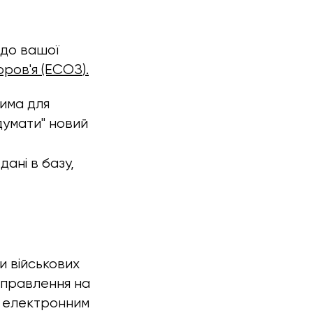
 до вашої
оров'я (ЕСОЗ
).
дима для
идумати" новий
дані в базу,
и військових
аправлення на
ся електронним