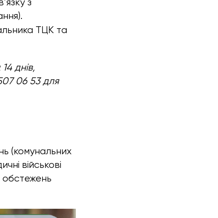
’язку з
ння).
льника ТЦК та
14 днів,
507 06 53 для
ень (комунальних
ичні військові
м обстежень