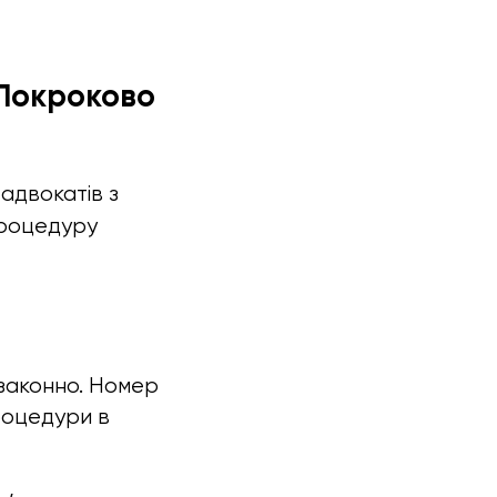
 Покроково
адвокатів з
процедуру
законно. Номер
роцедури в