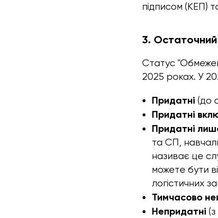
підписом (КЕП) т
3. Остаточний
Статус "Обмежен
2025 роках. У 20
Придатні
(до 
Придатні вкл
Придатні лиш
та СП, навчаль
називає це слу
можете бути в
логістичних за
Тимчасово не
Непридатні
(з