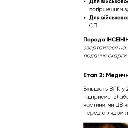
Для військово
погіршенням з
Для військово
СП.
Порада ІНСЕІНІН
звертайтеся на 
подання скарги н
Етап 2: Медич
Більшість ВЛК у 
підприємств) або
частини, чи ЦВ я
перед оглядом л