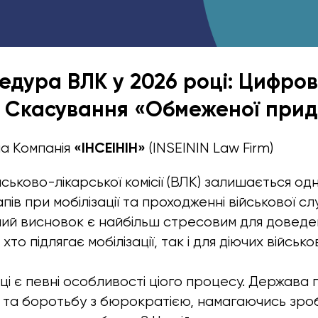
дура ВЛК у 2026 році: Цифрові
а Скасування «Обмеженої прид
«ІНСЕІНІН»
 Компанія
(INSEININ Law Firm)
ьково-лікарської комісії (ВЛК) залишається одн
пів при мобілізації та проходженні військової сл
ний висновок є найбільш стресовим для доведе
хто підлягає мобілізації, так і для діючих військ
ці є певні особливості ціого процесу. Держава
ю та боротьбу з бюрократією, намагаючись зр