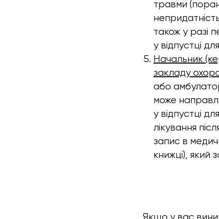
травми (поране
непридатність
також у разі 
у відпустці дл
Начальник (ке
закладу охоро
або амбулатор
може направля
у відпустці дл
лікування післ
запис в медич
книжці), який 
Якщо у вас вини