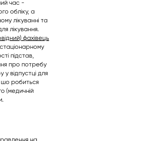
ний час -
го обліку, а
ому лікуванні та
для лікування.
овідний) фахівець
а стаціонарному
ті підстав,
ння про потребу
у у відпустці для
о шо робиться
о (медичній
и.
правлення на