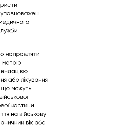
юристи
о уповноважені
 медичного
служби.
о направляти
з метою
омендацією
ння або лікування
, що можуть
військової
ової частини
ття на військову
раничний вік або