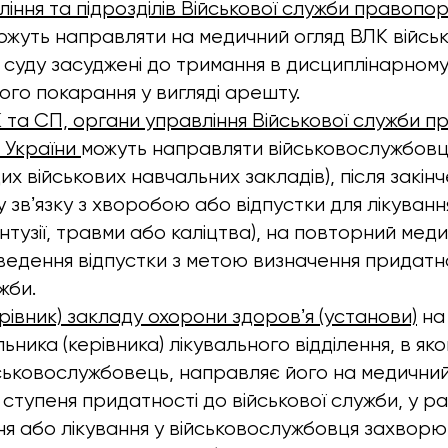
іння та підрозділів Військової служби правопо
жуть направляти на медичний огляд ВЛК війсь
м суду засуджені до тримання в дисциплінарном
ого покарання у вигляді арешту.
 та СП, органи управління Військової служби 
 України
можуть направляти військовослужбовці
х військових навчальних закладів), після закін
у звʼязку з хворобою або відпустки для лікуванн
нтузії, травми або каліцтва), на повторний мед
ведення відпустки з метою визначення придатно
жби.
рівник) закладу охорони здоровʼя (установи)
на 
ьника (керівника) лікувального відділення, в як
ійськовослужбовець, направляє його на медичний
ступеня придатності до військової служби, у раз
я або лікування у військовослужбовця захворюв