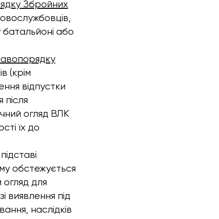
рядку Збройних
ковослужбовців,
у батальйоні або
правопорядку
в (крім
чення відпустки
я після
ичний огляд ВЛК
сті їх до
підставі
ому обстежується
 огляд для
і виявлення під
ання, наслідків