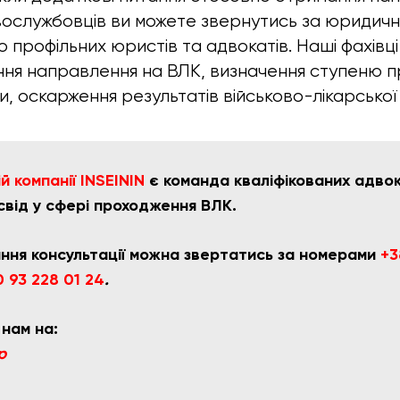
вослужбовців ви можете звернутись за юридич
о профільних юристів та адвокатів. Наші фахівц
ня направлення на ВЛК, визначення ступеню п
и, оскарження результатів військово-лікарської к
 компанії INSEININ
є команда кваліфікованих адвока
свід у сфері проходження ВЛК.
ння консультації можна звертатись за номерами
+3
 93 228 01 24
.
 нам на:
p