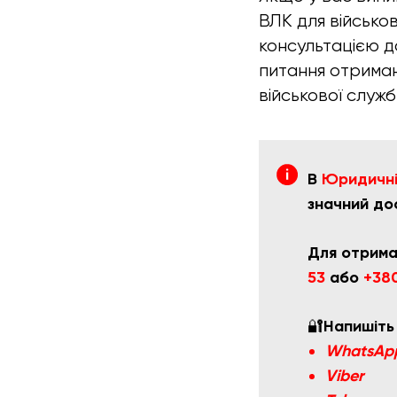
ВЛК для військо
консультацією д
питання отриман
військової служб
В
Юридичній
значний до
Для отрима
53
або
+380
🔐
Напишіть
WhatsAp
Viber