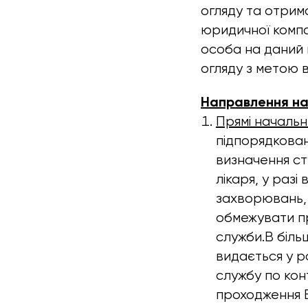
огляду та отрим
юридичної компа
особа на даний
огляду з метою 
Направлення на
Прямі начальн
підпорядкован
визначення ст
лікаря, у раз
захворювань, 
обмежувати пр
служби.В біль
видається у ра
службу по кон
проходження В