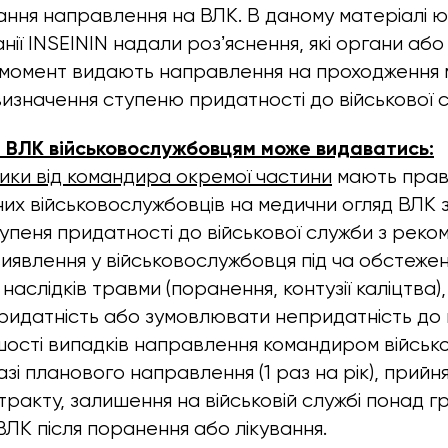
ання направлення на ВЛК. В даному матеріалі 
нії INSEININ надали розʼяснення, які органи аб
 момент видають направлення на проходження
визначення ступеню придатності до військової 
 ВЛК військовослужбовцям може видаватись:
ики від командира окремої частини
мають прав
их військовослужбовців на медични огляд ВЛК 
упеня придатності до військової служби з рек
і виявлення у військовослужбовця під ча обстеже
наслідків травми (поранення, контузії каліцтва)
идатність або зумовлювати непридатність до 
шості випадків направлення командиром військ
зі планового направлення (1 раз на рік), прийня
тракту, залишення на військовій службі понад г
ЛК після поранення або лікування.