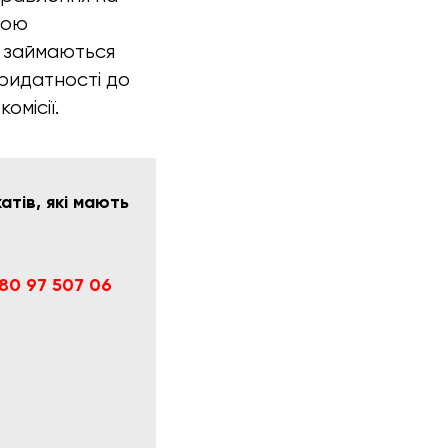
ною
і займаються
ридатності до
омісії.
тів, які мають
80 97 507 06