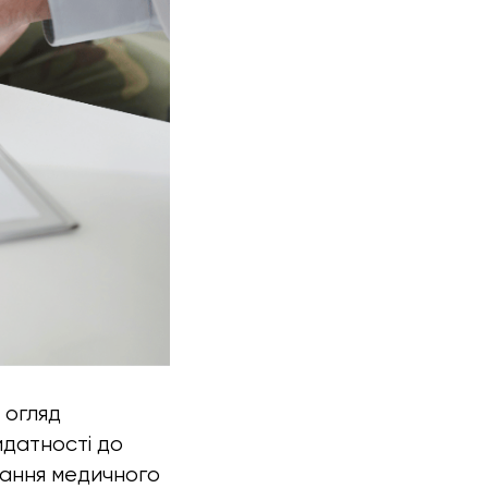
 огляд
идатності до
вання медичного