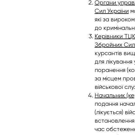
Органи управл
Сил України
мо
які за вироко
до кримінальн
Керівники ТЦК
Збройних Сил
курсантів вищи
для лікування 
поранення (ко
за місцем про
військової слу
Начальник (ке
подання начал
(лікується) в
встановлення 
час обстеженн