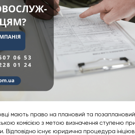
вці мають право на плановий та позаплановий
ською комісією з метою визначення ступеню пр
би. Відповідно існує юридична процедура ініцію