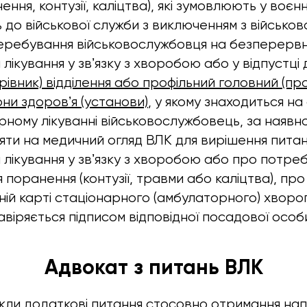
ння, контузії, каліцтва), які зумовлюють у воєн
 до військової служби з виключенням з військово
перебування військовослужбовця на безперервн
я лікування у звʼязку з хворобою або у відпустці 
рівник) відділення або профільний головний (пр
ни здоровʼя (установи)
, у якому знаходиться н
ному лікуванні військовослужбовець, за наявнос
ти на медичний огляд ВЛК для вирішення пита
я лікування у звʼязку з хворобою або про потреб
я поранення (контузії, травми або каліцтва), пр
ній карті стаціонарного (амбулаторного) хворог
завіряється підписом відповідної посадової особ
Адвокат з питань ВЛК
кли додаткові питання стосовно отримання на