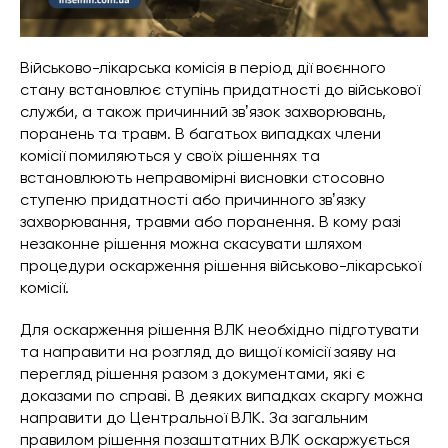
Військово-лікарська комісія в період дії воєнного
стану встановлює ступінь придатності до військової
служби, а також причинний звʼязок захворювань,
поранень та травм. В багатьох випадках члени
комісії помиляються у своїх рішеннях та
встановлюють неправомірні висновки стосовно
ступеню придатності або причинного звʼязку
захворювання, травми або поранення. В кому разі
незаконне рішення можна скасувати шляхом
процедури оскарження рішення військово-лікарської
комісії.
Для оскарження рішення ВЛК необхідно підготувати
та направити на розгляд до вищої комісії заяву на
перегляд рішення разом з документами, які є
доказами по справі. В деяких випадках скаргу можна
направити до Центральної ВЛК. За загальним
правилом рішення позаштатних ВЛК оскаржується