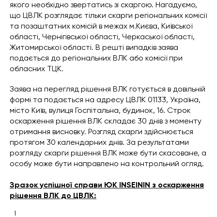
якого необхідно звертатись зі скаргою. Нагадуємо,
що ЦВЛК розглядає тільки скарги регіональних комісії
та позаштатних комісій в межах м.Києва, Київської
області, Чернігівської області, Черкаської області,
Житомирської області. В решті випадків заява
подається до регіональних ВЛК або комісії при
обласних ТЦК.
Заява на перегляд рішення ВЛК готується в довільній
формі та подається на адресу ЦВЛК 01133, Україна,
місто Київ, вулиця Госпітальна, будинок, 16. Строк
оскарження рішення ВЛК складає 30 днів з моменту
отримання висновку. Розгляд скарги здійснюється
протягом 30 календарних днів. За результатами
розгляду скарги рішення ВЛК може бути скасоване, а
особу може бути направлено на контрольний огляд.
Зразок успішної справи ЮК INSEININ з оскарження
рішення ВЛК до ЦВЛК: