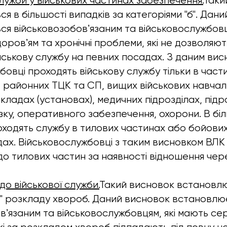
лужби у військових частинах забезпечення.
Таки
я в більшості випадків за категоріями "б". Дан
я військовозобовʼязаним та військовослужбовц
доровʼям та хронічні проблеми, які не дозволяю
йськову службу на певних посадах. З даним вис
бовці проходять військову службу тільки в част
 районних ТЦК та СП, вищих військових навчал
кладах (установах), медичних підрозділах, підр
’язку, оперативного забезпечення, охорони. В бі
оходять службу в тилових частинах або бойови
ах. Військовослужбовці з таким висновком ВЛК
о тилових частин за наявності відношення чер
о військової служби.
Такий висновок встановлю
а" розкладу хвороб. Даний висновок встановлю
вʼязаним та військовослужбовцям, які мають се