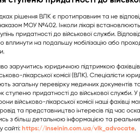
дках рішення ВЛК є протиправним та не відпові
 наказом МОУ №402. Інколи лікарі встановлюють
пінь придатності до військової служби. Відпові
о вплинути на подальшу мобілізацію або прох
и.
во заручитись юридичною підтримкою фахівців
ьково-лікарської комісії (ВЛК). Спеціалісти юри
ють загальну перевірку медичних документів 
к ступеню придатності до військової служби. У 
они військово-лікарської комісії наші фахівці м
ровід та представництво інтересів під час оск
ись з більш детальною інформацією та реальн
https://inseinin.com.ua/vlk_advocate
 сайті:
.