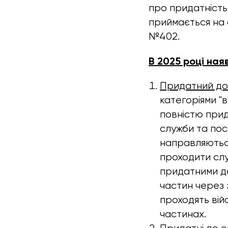
про придатність
приймається на 
№402.
В 2025 році наяв
Придатний до 
категоріями "
повністю прид
служби та пос
направляються
проходити слу
придатними до
частин через 
проходять вій
частинах.