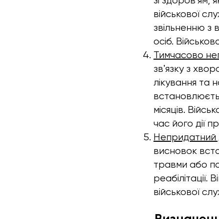
зі здоровʼям,
військової сл
звільненню з 
осіб. Військо
Тимчасово не
звʼязку з хво
лікування та 
встановлюєтьс
місяців. Війсь
час його дії п
Непридатний д
висновок вст
травми або по
реабілітації.
військової сл
Визначенн