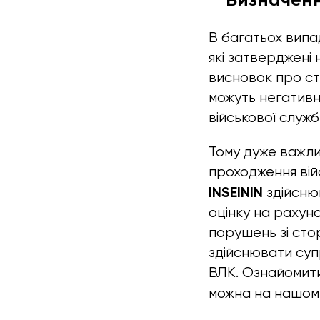
В багатьох випа
які затверджені
висновок про сту
можуть негативн
військової служб
Тому дуже важли
проходження війс
INSEININ
здійсню
оцінку на рахуно
порушень зі стор
здійснювати суп
ВЛК. Ознайомит
можна на нашому