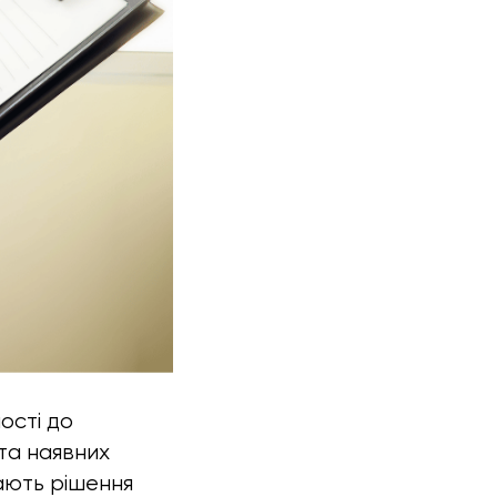
ості до
я та наявних
мають рішення