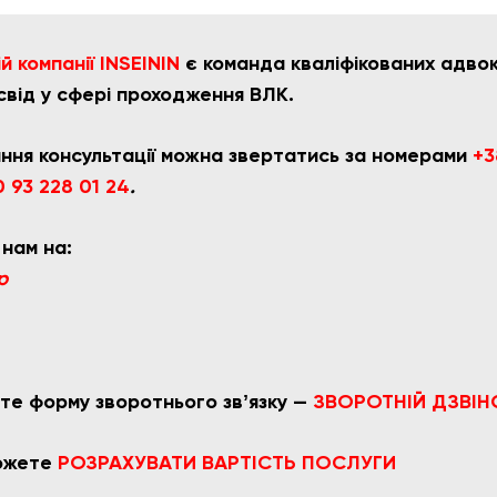
 компанії INSEININ
є команда кваліфікованих адвока
свід у сфері проходження ВЛК.
ння консультації можна звертатись за номерами
+3
 93 228 01 24
.
 нам на:
p
те форму зворотнього звʼязку —
ЗВОРОТНІЙ ДЗВІН
можете
РОЗРАХУВАТ
И ВАРТІСТЬ ПОСЛУГИ