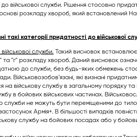
 до військової служби. Рішення стосовно прида
основі розкладу хвороб, який встановлений Н
ні такі категорії придатності до військової сл
військової служби.
Такий висновок встановлює
в" та "г" розкладу хвороб. Даний висновок озна
атною до служби, без будь-яких обмежень сто
ади. Військовозобовʼязані, які визнані придатни
 на військову службу в загальному порядку та
жбу в бойових військових частинах. Військовосл
 служби не можуть бути переміщеними до тило
застосунок Армія+. В більшості випадків повніс
ськову службу на бойових посадах або у бойови