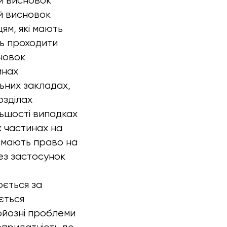
й висновок
ий висновок
ям, які мають
ть проходити
новок
инах
ьних закладах,
озділах
льшості випадках
х частинах на
 мають право на
ез застосунок
ється за
ється
рйозні проблеми