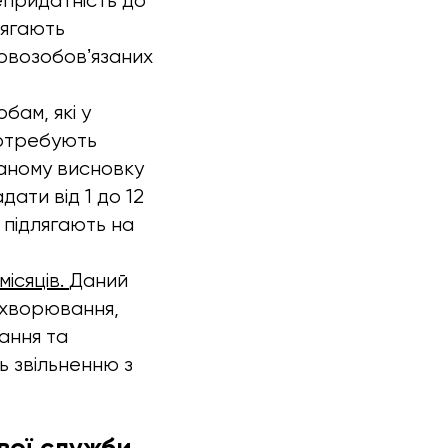
непридатність до
лягають
ковозобовʼязаних
ам, які у
потребують
даному висновку
ати від 1 до 12
е підлягають на
ісяців.
Даний
ахворювання,
ання та
ь звільненню з
вої служби