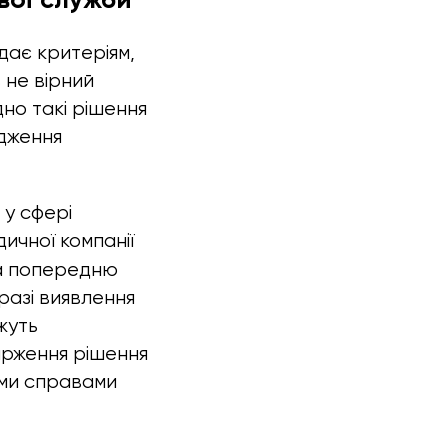
дає критеріям,
 не вірний
дно такі рішення
одження
 у сфері
дичної компанії
та попередню
разі виявлення
ожуть
арження рішення
ими справами