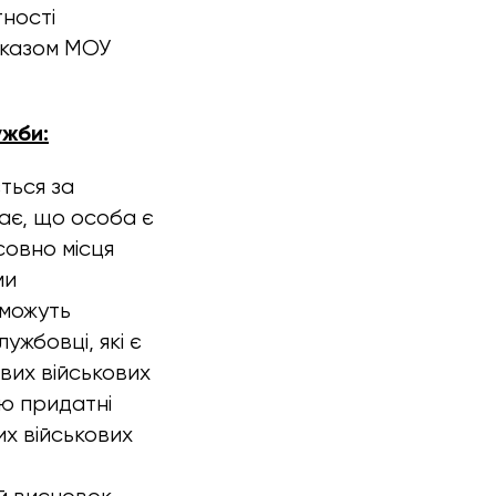
тності
аказом МОУ
ужби:
ться за
чає, що особа є
совно місця
ми
 можуть
ужбовці, які є
вих військових
тю придатні
х військових