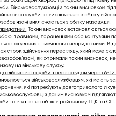
 які за розкладом хвороб підпадають під повну 
ужби. Військовослужбовці з таким висновком під
військової служби та виключенню з обліку війсь
возобовʼязані виключаються з обліку назавжди.
придатний.
Такий висновок встановлюється особ
робою, травмами, пораненнями або контузіями 
на час лікування є тимчасово непридатними. В 
я строк здійснення переогляду, який може склад
ковозобовʼязані, які отримали такий висновок, н
ризову на військову службу.
о військової служби з переоглядом через 6-12 м
ановлюється військовослужбовцям, які мають з
ранення, які потребують довготривалого лікув
 Військовослужбовці з даним висновком підлягают
ужби та взяттю на облік в районному ТЦК та СП.
я ступеню придатності до військо