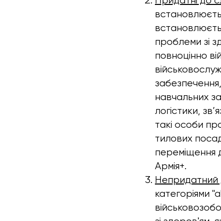
Придатні до с
встановлюєтьс
встановлюєтьс
проблеми зі з
повноцінно ві
військовослуж
забезпечення,
навчальних за
логістики, зв
такі особи пр
тилових посад
переміщення д
Армія+.
Непридатний д
категоріями "
військовозобо