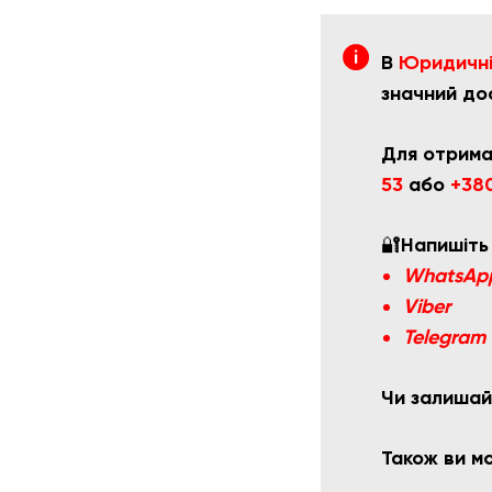
В
Юридичній
значний до
Для отрима
53
або
+380
🔐
Напишіть
WhatsAp
Viber
Telegram
Чи залишай
Також ви 