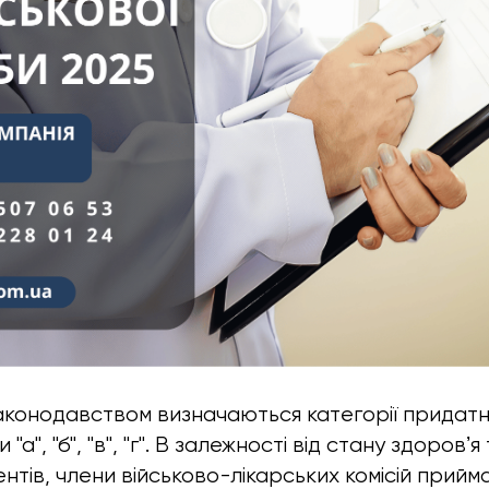
законодавством визначаються категорії придатн
 "а", "б", "в", "г". В залежності від стану здоровʼ
нтів, члени військово-лікарських комісій прий