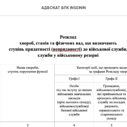
ВС 285 ВЛК РОЗКЛАД ХВО
АДВОКАТ ВЛК INSEININ