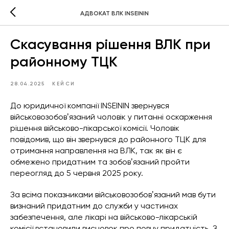
АДВОКАТ ВЛК INSEININ
Скасування рішення ВЛК при
районному ТЦК
28.04.2025
КЕЙСИ
До юридичної компанії INSEININ звернувся
військовозобовʼязаний чоловік у питанні оскарження
рішення військово-лікарської комісії. Чоловік
повідомив, що він звернувся до районного ТЦК для
отримання направлення на ВЛК, так як він є
обмежено придатним та зобовʼязаний пройти
переогляд до 5 червня 2025 року.
За всіма показниками військовозобовʼязаний мав бути
визнаний придатним до служби у частинах
забезпечення, але лікарі на військово-лікарській
комісії встановили висновок про повну придатність. З