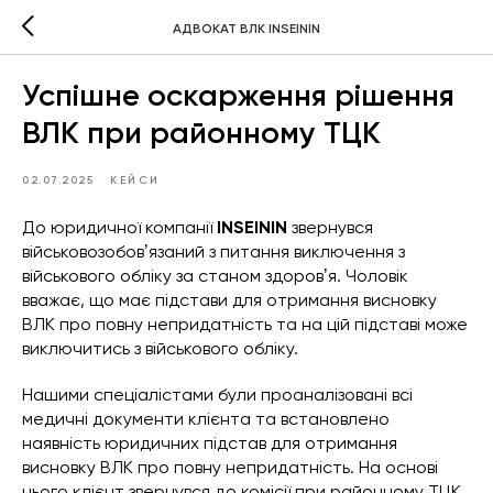
АДВОКАТ ВЛК INSEININ
Успішне оскарження рішення
ВЛК при районному ТЦК
02.07.2025
КЕЙСИ
До юридичної компанії
INSEININ
звернувся
військовозобовʼязаний з питання виключення з
військового обліку за станом здоровʼя. Чоловік
вважає, що має підстави для отримання висновку
ВЛК про повну непридатність та на цій підставі може
виключитись з військового обліку.
Нашими спеціалістами були проаналізовані всі
медичні документи клієнта та встановлено
наявність юридичних підстав для отримання
висновку ВЛК про повну непридатність. На основі
цього клієнт звернувся до комісії при районному ТЦК