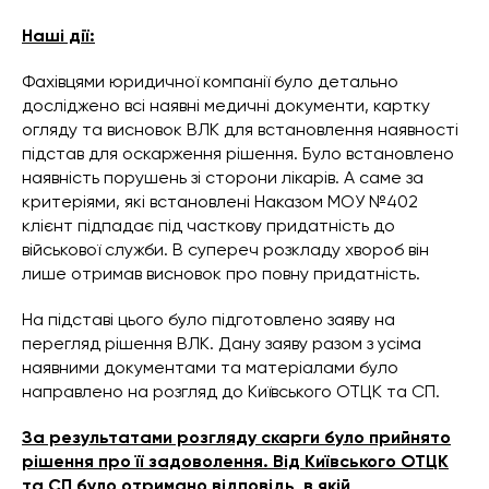
Наші дії:
Фахівцями юридичної компанії було детально
досліджено всі наявні медичні документи, картку
огляду та висновок ВЛК для встановлення наявності
підстав для оскарження рішення. Було встановлено
наявність порушень зі сторони лікарів. А саме за
критеріями, які встановлені Наказом МОУ №402
клієнт підпадає під часткову придатність до
військової служби. В супереч розкладу хвороб він
лише отримав висновок про повну придатність.
На підставі цього було підготовлено заяву на
перегляд рішення ВЛК. Дану заяву разом з усіма
наявними документами та матеріалами було
направлено на розгляд до Київського ОТЦК та СП.
За результатами розгляду скарги було прийнято
рішення про її задоволення. Від Київського ОТЦК
та СП було отримано відповідь, в якій