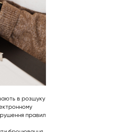
увають в розшуку
лектронному
порушення правил
мати бронювання