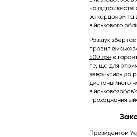
на підприємстві
за кордоном та 
військового облі
Розшук зберігає
правил військов
500 грн
є гаран
те, що для отр
звернутись до р
дистанційного н
військовозобовʼ
проходження війс
Зак
Президентом Укр