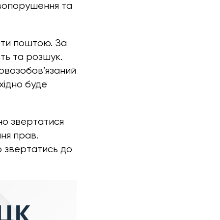
авопорушення та
вити поштою. За
ть та розшук.
ковозобовʼязаний
хідно буде
йно звертатися
ня прав.
о звертатись до