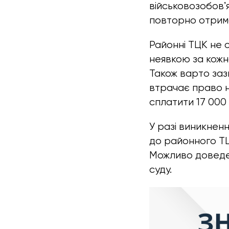
військовозобовʼ
повторно отрима
Районні ТЦК не о
неявкою за кожн
Також варто заз
втрачає право н
сплатити 17 000 
У разі виникнен
до районного Т
Можливо доведет
суду.