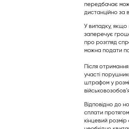
передбачає мож
дистанційно за 
У випадку, якщо
заперечує грошо
про розгляд спр
можна подати п
Після отримання
участі порушник
штрафом у розмі
військовозобовʼ
Відповідно до но
сплати протягом 
кінцевий розмір
необхідно квита