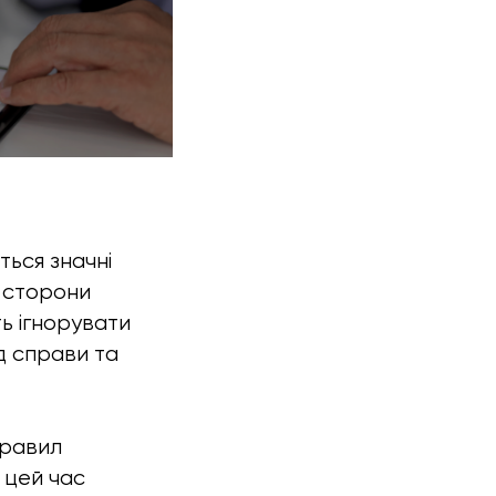
ться значні
 сторони
ь ігнорувати
д справи та
правил
а цей час