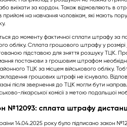
 або виїхати за кордон. Також відмовляють в от
в прийомі на навчання чоловікам, які мають по
ку.
ться до моменту фактичної сплати штрафу за 
ого обліку. Сплата грошового штрафу у розмірі
тованою підставою для зняття розшуку ТЦК. П
имання постанови з грошовим штрафом необхідн
айонного ТЦК за місцем військового обліку. То
акладення грошових штрафі не існувало. Відпов
язані після звернення до ТЦК могли бути направ
ьково-лікарської комісії з метою подальшої мобіл
он №12093: сплата штрафу дистанц
аїни 14.04.2025 року було підписано закон №12