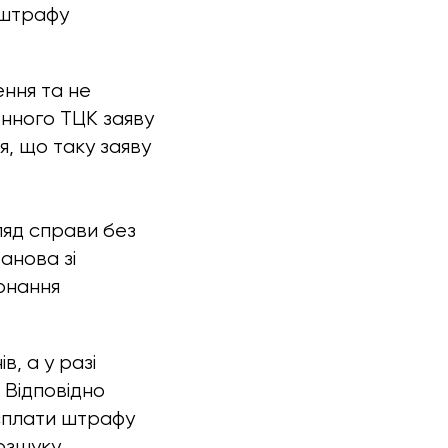
 штрафу
ння та не
нного ТЦК заяву
, що таку заяву
ляд справи без
анова зі
онання
в, а у разі
 Відповідно
 сплати штрафу
озшуку.