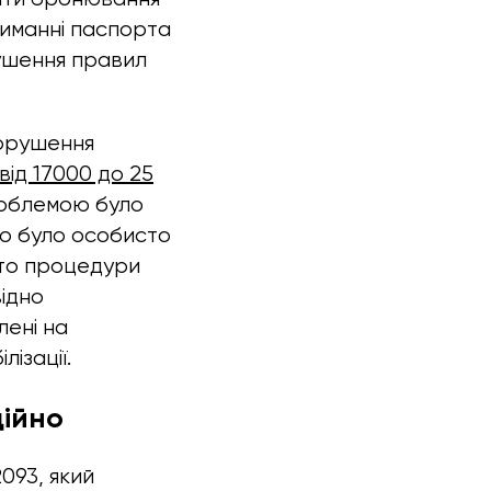
риманні паспорта
рушення правил
порушення
від 17000 до 25
роблемою було
о було особисто
бто процедури
ідно
лені на
ізації.
ійно
093, який