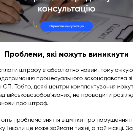
Проблеми, які можуть виникнути
сплати штрафу є абсолютно новим, тому очікую
едотримання процесуального законодавства зі
 СП. Тобто, деякі центри комплектування можут
від військовозобовʼязаних, не проводити розгля
анови про штраф.
тоїть проблема зняття відмітки про порушення 
ку. Інколи це може займати тижні, а той місяці. З