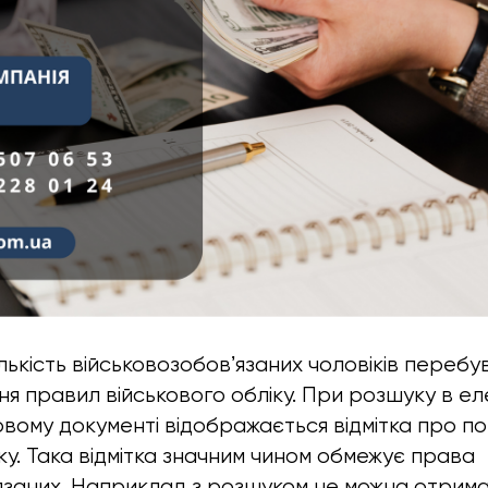
ількість військовозобовʼязаних чоловіків переб
я правил військового обліку. При розшуку в е
овому документі відображається відмітка про 
ку. Така відмітка значним чином обмежує права
ʼязаних. Наприклад з розшуком не можна отри