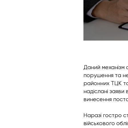
Даний механізм 
порушення та н
районних ТЦК та
надіслані заяви 
винесення пост
Наразі гостро с
військового облі