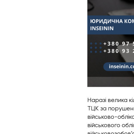
Наразі велика к
ТЦК за порушенн
військово-облік
військового облі
військовозобов