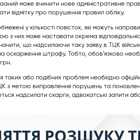
язаний може вчинити нове адміністративне пр
ти відмітку про порушення правил обліку.
бмежені у кількості повісток, які можуть напра
ою з них може наставати окрема відповідальніс
начити, що надсилаючи таку заяву в ТЦК війсь
а оскарження штрафу. Тобто, обовʼязково необ
грн.
ня таких або подібних проблем необхідно офіці
ЦК з метою виправлення порушень та поновлен
ься надсилати скарги, адвокатські запити аб