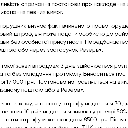
ливість отримання постанови про накладення
виконання певних вимог.
 порушник визнає факт вчиненого правопоруше
вий штраф, він може подати особисто до райо
ави без особистої присутності. Передбачається
оштою або через застосунок Резерв+.
 такої заяви впродовж 3 днів здійснюється розг
а та без складання протоколу. Виноситься пост
рі 17 000 грн. Постанова направляється на вик
язаному поштою або в Резерв+.
вого закону, на сплату штрафу надається 30 дні
перших 10 днів надається знижка у розмірі 50%.
 сплати штрафу може складати 8500 грн. Після
нцію направити до районного ТЦК для зняття р