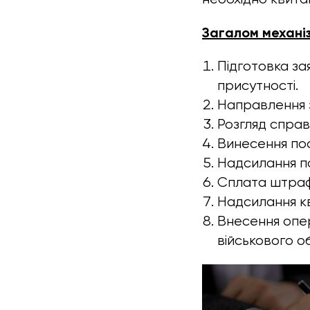
Загалом механі
Підготовка за
присутності.
Направлення 
Розгляд справ
Винесення пос
Надсилання п
Сплата штрафу
Надсилання кв
Внесення опе
військового об