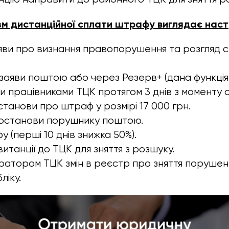
зм дистанційної сплати штрафу виглядає наст
яви про визнання правопорушення та розгляд 
заяви поштою або через Резерв+ (дана функція
и працівниками ТЦК протягом 3 днів з моменту 
танови про штраф у розмірі 17 000 грн.
останови порушнику поштою.
 (перші 10 днів знижка 50%).
итанції до ТЦК для зняття з розшуку.
ратором ТЦК змін в реєстр про зняття порушен
ліку.