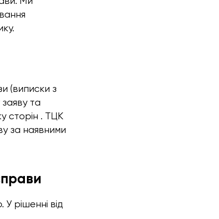
ави. Ми
ування
ику.
зи (виписки з
 заяву та
 сторін . ТЦК
ву за наявними
справи
 У рішенні від