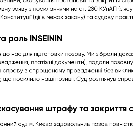
авними, скасування постанови та закриття спр
вну заяву з посиланнями на ст. 280 КУпАП (з'яс
 Конституції (дії в межах закону) та судову практ
 та роль INSEININ
 до нас для підготовки позову. Ми зібрали дока
вадження, платіжні документи), подали позовну
справу в спрощеному провадженні без виклику
, що посилило наші позиції. Суд розглянув спра
 скасування штрафу та закриття 
онний суд м. Києва задовольнив позов повністю.