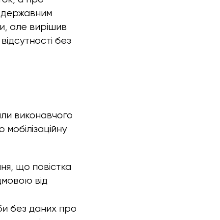
я державним
и, але вирішив
відсутності без
али виконавчого
 мобілізаційну
ня, що повістка
дмовою від
би без даних про