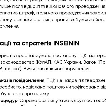
лише після відкриття виконавчого провадженн
 сплатив штраф, після чого провадження закрил
ову, оскільки розгляд справи відбувся за його 
омлення.
ації та стратегія INSEININ
ристів проаналізувала постанову ТЦК, матері
законодавство (КУпАП, КАС України, Закон "Про
білізацію"). Виявлено ключові порушення:
оказів повідомлення
: ТЦК не надав підтверджен
особисто, надіслана поштою чи зафіксована ві
 було акта про неявку.
роцедур
: Справа розглянута за відсутності осо