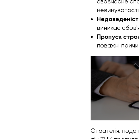
своєчасне спо
невинуватості 
Недоведеніст
виникає обов'я
Пропуск стро
поважні причин
Стратегія: пода