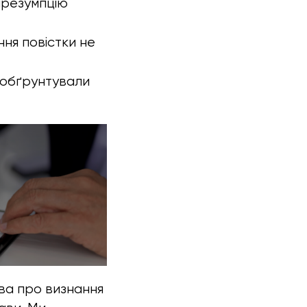
презумпцію
ння повістки не
и обґрунтували
єва про визнання