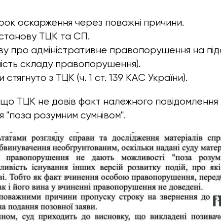
ок оскарження через поважні причини.
станову ТЦК та СП.
у про адміністративне правопорушення на підста
ність складу правопорушення).
стягнуто з ТЦК (ч. 1 ст. 139 КАС України).
 що ТЦК не довів факт належного повідомлення
"поза розумним сумнівом".