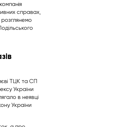
компанія
тивних справах,
и розглянемо
Подільського
зів
иєві ТЦК та СП
дексу України
ягало в неявці
кону України
ок, а про