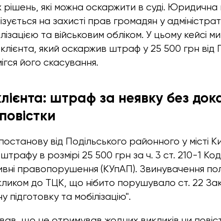
рішень, які можна оскаржити в суді. Юридична 
ізується на захисті прав громадян у адміністра
ілізацією та військовим обліком. У цьому кейсі м
клієнта, який оскаржив штраф у 25 500 грн від 
ігся його скасування.
лієнта: штраф за неявку без дока
повістки
постанову від Подільського районного у місті К
трафу в розмірі 25 500 грн за ч. 3 ст. 210-1 Ко
ивні правопорушення (КУпАП). Звинувачення пол
икликом до ТЦК, що нібито порушувало ст. 22 За
у підготовку та мобілізацію".
вав, що не отримував жодних викликів чи повіст