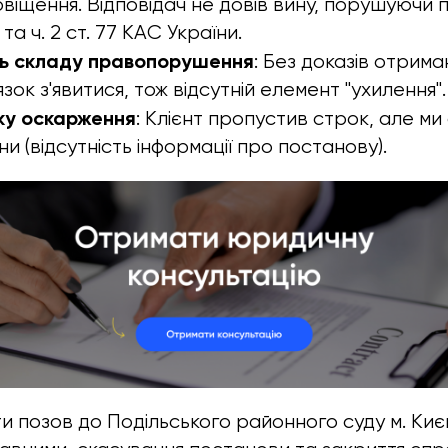
віщення. Відповідач не довів вину, порушуючи 
та ч. 2 ст. 77 КАС України.
ь складу правопорушення
: Без доказів отрима
зок з'явитися, тож відсутній елемент "ухилення".
ку оскарження
: Клієнт пропустив строк, але м
и (відсутність інформації про постанову).
ти позов до Подільського районного суду м. Ки