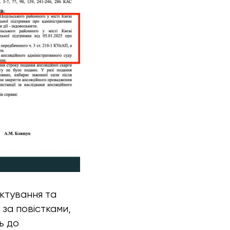
ектування та
за повістками,
ь до