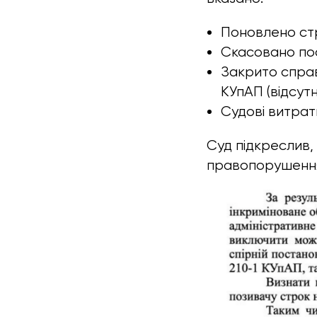
Поновлено стр
Скасовано по
Закрито справ
КУпАП (відсут
Судові витрати 
Суд підкреслив,
правопорушення 