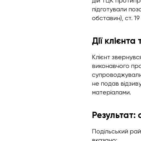
дій ТЦК протипр
підготували позо
обставин), ст. 19
Дії клієнта
Клієнт звернувся
виконавчого про
супроводжували 
не подав відзиву
матеріалами.
Результат:
Подільський рай
вказано: