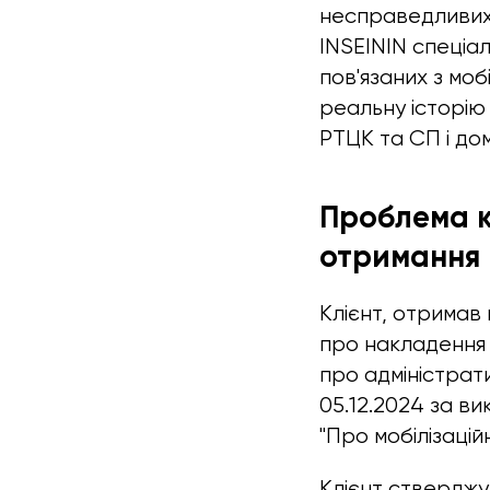
несправедливих 
INSEININ спеціал
пов'язаних з моб
реальну історію 
РТЦК та СП і дом
Проблема к
отримання 
Клієнт, отримав 
про накладення ш
про адміністрат
05.12.2024 за в
"Про мобілізаційн
Клієнт стверджу