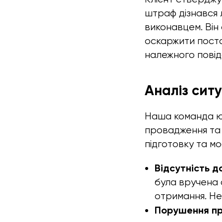
штраф дізнався 
виконавцем. Він
оскаржити постан
належного повід
Аналіз ситу
Наша команда ю
провадження та 
підготовку та мо
Відсутність д
була вручена 
отримання. Не
Порушення п