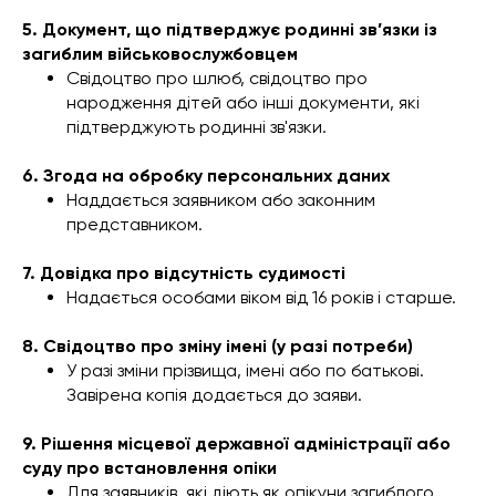
5. Документ, що підтверджує родинні зв’язки із
загиблим військовослужбовцем
Свідоцтво про шлюб, свідоцтво про
народження дітей або інші документи, які
підтверджують родинні зв'язки.
6. Згода на обробку персональних даних
Наддається заявником або законним
представником.
7. Довідка про відсутність судимості
Надається особами віком від 16 років і старше.
8. Свідоцтво про зміну імені (у разі потреби)
У разі зміни прізвища, імені або по батькові.
Завірена копія додається до заяви.
9. Рішення місцевої державної адміністрації або
суду про встановлення опіки
Для заявників, які діють як опікуни загиблого.