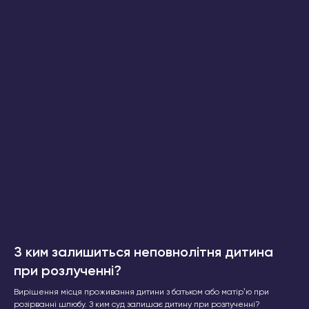
З ким залишиться неповнолітня дитина
при розлученні?
Вирішення місця проживання дитини з батьком або матірʼю при
розірванні шлюбу. З ким суд залишає дитину при розлученні?