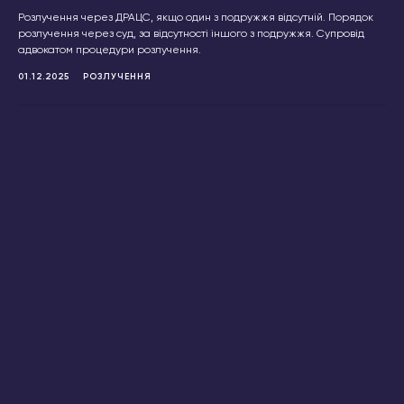
Розлучення через ДРАЦС, якщо один з подружжя відсутній. Порядок
розлучення через суд, за відсутності іншого з подружжя. Супровід
адвокатом процедури розлучення.
01.12.2025
РОЗЛУЧЕННЯ