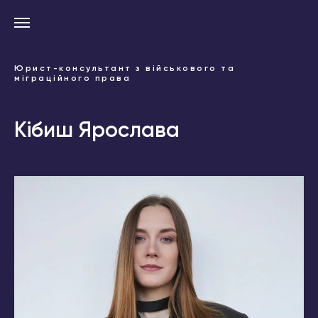
Юрист-консультант з військового та
міграційного права
Кібиш Ярослава