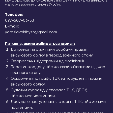
Кібиш Ярослава допоможе вам у вирішенні питань, які виникають
у звʼязку з воєнним станом в Україні.
Телефон:
097-507-06-
53
E-mail:
yaroslavakibysh@gmail.com
Питання, якими займається юрист:
Дотримання фізичними особами правил
військового обілку в період воєнного стану.
Оформлення відстрочки від мобілізації.
Перетин кордону військовозобовʼязаними під час
воєнного стану.
Оскарження штрафів ТЦК за порушення правил
військового обліку.
Судовий супровід у спорах з ТЦК, ДПСУ,
військовими частинами.
Досудове врегулювання спорів з ТЦК, військовими
частинами.