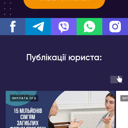
Публікації юриста:
ВИПЛАТА ОГД
ВИ