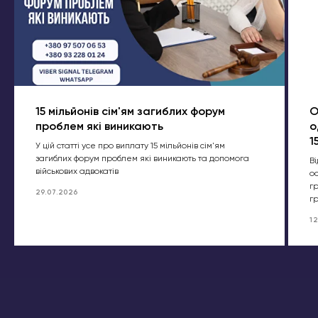
15 мільйонів сім'ям загиблих форум
О
проблем які виникають
о
1
У цій статті усе про виплату 15 мільйонів сім'ям
загиблих форум проблем які виникають та допомога
Ві
військових адвокатів
о
г
29.07.2026
гр
12