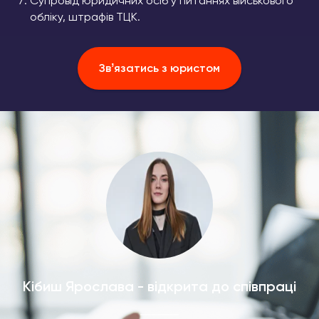
Супровід юридичних осіб у питаннях військового
обліку, штрафів ТЦК.
Звʼязатись з юристом
Кібиш Ярослава - відкрита до співпраці