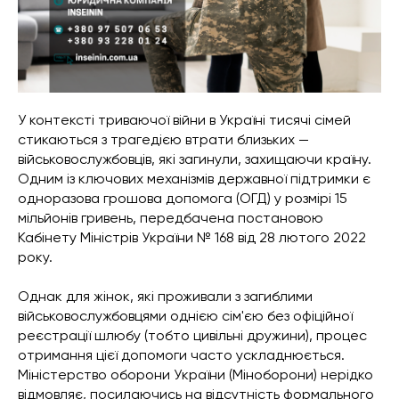
У контексті триваючої війни в Україні тисячі сімей
стикаються з трагедією втрати близьких —
військовослужбовців, які загинули, захищаючи країну.
Одним із ключових механізмів державної підтримки є
одноразова грошова допомога (ОГД) у розмірі 15
мільйонів гривень, передбачена постановою
Кабінету Міністрів України № 168 від 28 лютого 2022
року.
Однак для жінок, які проживали з загиблими
військовослужбовцями однією сім'єю без офіційної
реєстрації шлюбу (тобто цивільні дружини), процес
отримання цієї допомоги часто ускладнюється.
Міністерство оборони України (Міноборони) нерідко
відмовляє, посилаючись на відсутність формального