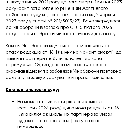
шлюбу з липня 2021 року до його смерті 1 квітня 2023
року (факт встановлено рішенням Жовтневого
районного суду м. Дніпропетровська від 5 червня
2023 року у справі № 201/5013/23). Вона звернулася
до Міноборони із заявою про ОГД 5 лютого 2024
року — після набрання чинності змінами до закону.
Комісія Міноборони відмовила, посилаючись на
стару редакцію ст. 16-1 (чинну на момент смерті), де
цивільні партнери не були включені до кола
отримувачів. Суд задовольнив позов частково:
скасував відмову та зобов'язав Міноборони повторно
розглянути заяву з урахуванням права позивачки.
Ключові висновки суду:
На момент прийняття рішення комісією
(серпень 2024 року) діяла нова редакція ст. 16-
1, яка включає цивільних партнерів за умови
судового встановлення факту спільного
проживання.