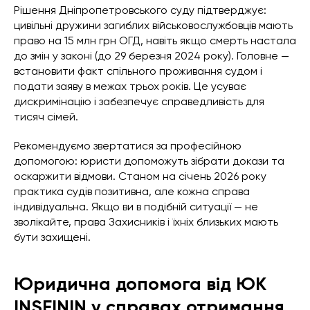
Рішення Дніпропетровського суду підтверджує:
цивільні дружини загиблих військовослужбовців мають
право на 15 млн грн ОГД, навіть якщо смерть настала
до змін у законі (до 29 березня 2024 року). Головне —
встановити факт спільного проживання судом і
подати заяву в межах трьох років. Це усуває
дискримінацію і забезпечує справедливість для
тисяч сімей.
Рекомендуємо звертатися за професійною
допомогою: юристи допоможуть зібрати докази та
оскаржити відмови. Станом на січень 2026 року
практика судів позитивна, але кожна справа
індивідуальна. Якщо ви в подібній ситуації — не
зволікайте, права Захисників і їхніх близьких мають
бути захищені.
Юридична допомога від ЮК
INSEININ у справах отримання