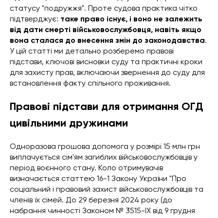
статусу "подружжя". Проте судова практика чітко
підтверджує:
таке право існує, і воно не залежить
від дати смерті військовослужбовця, навіть якщо
вона сталася до внесення змін до законодавства
.
У цій статті ми детально розберемо правові
підстави, ключові висновки суду та практичні кроки
для захисту прав, включаючи звернення до суду для
встановлення факту спільного проживання.
Правові підстави для отримання ОГД
цивільними дружинами
Одноразова грошова допомога у розмірі 15 млн грн
виплачується сім'ям загиблих військовослужбовців у
період воєнного стану. Коло отримувачів
визначається статтею 16-1 Закону України "Про
соціальний і правовий захист військовослужбовців та
членів їх сімей. До 29 березня 2024 року (до
набрання чинності Законом № 3515-IX від 9 грудня