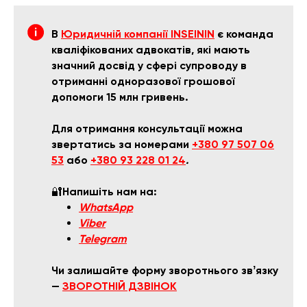
В
Юридичній компанії INSEININ
є команда
кваліфікованих адвокатів, які мають
значний досвід у сфері супроводу в
отриманні одноразової грошової
допомоги 15 млн гривень.
Для отримання консультації можна
звертатись за номерами
+380 97 507 06
53
або
+380 93 228 01 24
.
🔐
Напишіть нам на:
WhatsApp
Viber
Telegram
Чи залишайте форму зворотнього звʼязку
—
ЗВОРОТНІЙ ДЗВІНОК