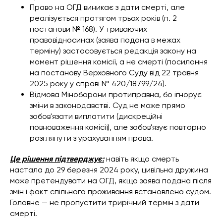
Право на ОГД виникає з дати смерті, але
реалізується протягом трьох років (п. 2
постанови № 168). У триваючих
правовідносинах (заява подана в межах
терміну) застосовується редакція закону на
момент рішення комісії, а не смерті (посилання
на постанову Верховного Суду від 22 травня
2025 року у справі № 420/18799/24).
Відмова Міноборони протиправна, бо ігнорує
зміни в законодавстві. Суд не може прямо
зобов'язати виплатити (дискреційні
повноваження комісії), але зобов'язує повторно
розглянути з урахуванням права.
Це рішення підтверджує:
навіть якщо смерть
настала до 29 березня 2024 року, цивільна дружина
може претендувати на ОГД, якщо заява подана після
змін і факт спільного проживання встановлено судом.
Головне — не пропустити трирічний термін з дати
смерті.