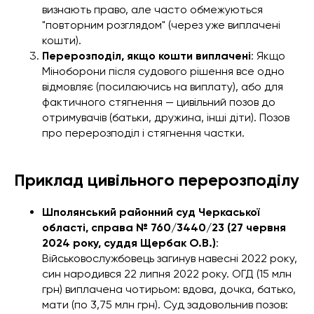
визнають право, але часто обмежуються
"повторним розглядом" (через уже виплачені
кошти).
Перерозподіл, якщо кошти виплачені
: Якщо
Міноборони після судового рішення все одно
відмовляє (посилаючись на виплату), або для
фактичного стягнення — цивільний позов до
отримувачів (батьки, дружина, інші діти). Позов
про перерозподіл і стягнення частки.
Приклад цивільного перерозподілу
Шполянський районний суд Черкаської
області, справа № 760/3440/23 (27 червня
2024 року, суддя Щербак О.В.)
:
Військовослужбовець загинув навесні 2022 року,
син народився 22 липня 2022 року. ОГД (15 млн
грн) виплачена чотирьом: вдова, дочка, батько,
мати (по 3,75 млн грн). Суд задовольнив позов: