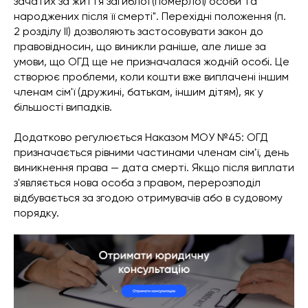
зачатих за життя загиблої (померлої) особи та
народжених після її смерті". Перехідні положення (п.
2 розділу II) дозволяють застосовувати закон до
правовідносин, що виникли раніше, але лише за
умови, що ОГД ще не призначалася жодній особі. Це
створює проблеми, коли кошти вже виплачені іншим
членам сім'ї (дружині, батькам, іншим дітям), як у
більшості випадків.
Додатково регулюється Наказом МОУ №45: ОГД
призначається рівними частинами членам сім'ї, день
виникнення права — дата смерті. Якщо після виплати
з'являється нова особа з правом, перерозподіл
відбувається за згодою отримувачів або в судовому
порядку.