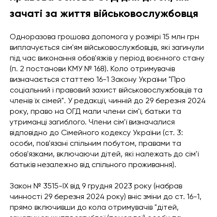
зачаті за життя військовослужбовця
Одноразова грошова допомога у розмірі 15 млн грн
виплачується сім'ям військовослужбовців, які загинули
під час виконання обов'язків у період воєнного стану
(п. 2 постанови КМУ № 168). Коло отримувачів
визначається статтею 16-1 Закону України "Про
соціальний і правовий захист військовослужбовців та
членів їх сімей". У редакції, чинній до 29 березня 2024
року, право на ОГД мали члени сім'ї, батьки та
утриманці загиблого. Члени сім'ї визначалися
відповідно до Сімейного кодексу України (ст. 3:
особи, пов'язані спільним побутом, правами та
обов'язками, включаючи дітей, які належать до сім'ї
батьків незалежно від спільного проживання).
Закон № 3515-IX від 9 грудня 2023 року (набрав
чинності 29 березня 2024 року) вніс зміни до ст. 16-1,
прямо включивши до кола отримувачів "дітей,