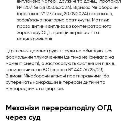
виплачена матері, дружині та доньці (протокол
№ 120/168 від 05.06.2024). Відмова Міноборони
(протокол № 27/в від 20.09.2024) скасована,
зобов'язано повторно розглянути. Мотиви:
право дитини випливає з компенсаторного
характеру ОГД, принципів рівності та
недискримінації.
Ці рішення демонструють: суди не обмежуються
формальним тлумаченням (дитина не існувала на
момент смерті), а застосовують системний підхід,
посилаючись на ВС (справа № 440/6725/23).
Відмови Міноборони визнані протиправними, бо
суперечать найкращим інтересам дитини та
міжнародним стандартам.
Механізм перерозподілу ОГД
через суд