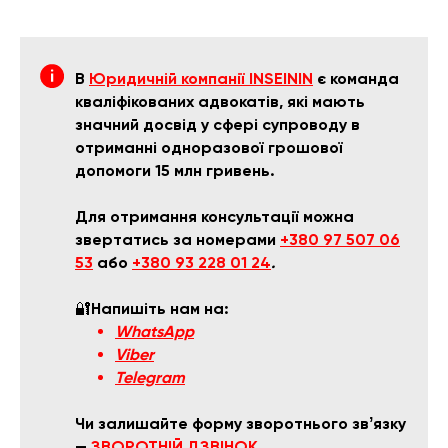
В
Юридичній компанії INSEININ
є команда
кваліфікованих адвокатів, які мають
значний досвід у сфері супроводу в
отриманні одноразової грошової
допомоги 15 млн гривень.
Для отримання консультації можна
звертатись за номерами
+380 97 507 06
53
або
+380 93 228 01 24
.
🔐
Напишіть нам на:
WhatsApp
Viber
Telegram
Чи залишайте форму зворотнього звʼязку
—
ЗВОРОТНІЙ ДЗВІНОК