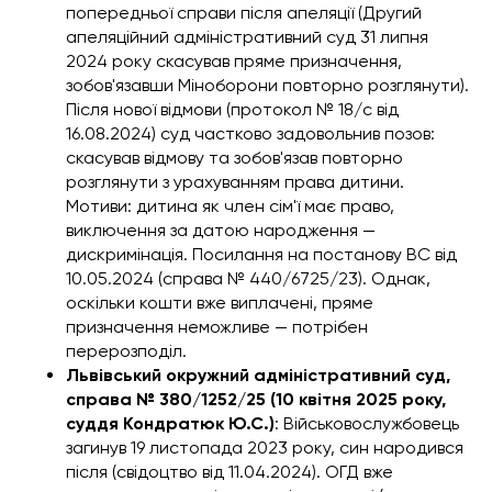
попередньої справи після апеляції (Другий
апеляційний адміністративний суд 31 липня
2024 року скасував пряме призначення,
зобов'язавши Міноборони повторно розглянути).
Після нової відмови (протокол № 18/с від
16.08.2024) суд частково задовольнив позов:
скасував відмову та зобов'язав повторно
розглянути з урахуванням права дитини.
Мотиви: дитина як член сім'ї має право,
виключення за датою народження —
дискримінація. Посилання на постанову ВС від
10.05.2024 (справа № 440/6725/23). Однак,
оскільки кошти вже виплачені, пряме
призначення неможливе — потрібен
перерозподіл.
Львівський окружний адміністративний суд,
справа № 380/1252/25 (10 квітня 2025 року,
суддя Кондратюк Ю.С.)
: Військовослужбовець
загинув 19 листопада 2023 року, син народився
після (свідоцтво від 11.04.2024). ОГД вже