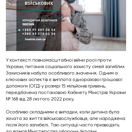
У контексті повномасштабної війни росії проти
України, питання соціального захисту сімей загиблих
Захисників набуло особливого значення. Одним із
ключових аспектів є виплата одноразової грошової
допомоги (ОГД) у розмірі 15 мільйонів гривень,
передбачена постановою Кабінету Міністрів України
№ 168 від 28 лютого 2022 року.
Особливо складними є випадки, коли дитина була
зачата за життя військовослужбовця, але народжена
після його загибелі. Такі ситуації часто призводять
до відмов Міністерства оборони України