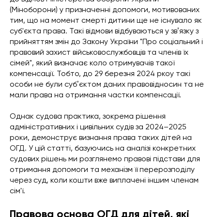
(Міноборони) у призначенні допомоги, мотивованих
тим, що на момент смерті дитини ще не існувало як
суб'єкта права. Такі відмови відбуваються у звʼязку з
прийняттям змін до Закону України "Про соціальний і
правовий захист військовослужбовців та членів їх
сімей", який визначає коло отримувачів такої
компенсації. Тобто, до 29 березня 2024 ркоу такі
особи не були субʼєктом даних правовідносин та не
мали права на отримання частки компенсації.
Однак судова практика, зокрема рішення
адміністративних і цивільних судів за 2024–2025
роки, демонструє визнання права таких дітей на
ОГД. У цій статті, базуючись на аналізі конкретних
судових рішень ми розглянемо правові підстави для
отримання допомоги та механізм її перерозподілу
через суд, коли кошти вже виплачені іншим членам
сім'ї.
Правова основа ОГД для дітей, які