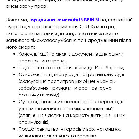
військовому праві.
Зокрема,
юридична компанія INSEININ
надає повний
супровід у справах отримання ОГД 15 млн грн,
включаючи випадки з дітьми, зачатими за життя
загиблого військовослужбовця та народженими після
його смерті:
Консультації та аналіз документів для оцінки
перспектив справи;
Підготовка та подання заяви до Міноборони;
Оскарження відмов у адміністративному суді
(скасування протиправних рішень комісії,
зобов’язання призначити або повторно
розглянути заяву);
Супровід цивільних позовів про перерозподіл
уже виплачених коштів між членами сім’ї
(стягнення частки на користь дитини з інших
отримувачів);
Представництво інтересів у всіх інстанціях,
включаючи апеляцію та касацію.