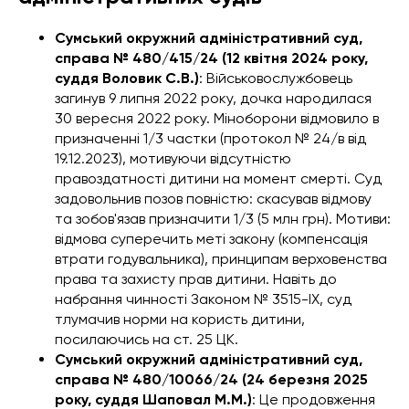
Сумський окружний адміністративний суд,
справа № 480/415/24 (12 квітня 2024 року,
суддя Воловик С.В.)
: Військовослужбовець
загинув 9 липня 2022 року, дочка народилася
30 вересня 2022 року. Міноборони відмовило в
призначенні 1/3 частки (протокол № 24/в від
19.12.2023), мотивуючи відсутністю
правоздатності дитини на момент смерті. Суд
задовольнив позов повністю: скасував відмову
та зобов'язав призначити 1/3 (5 млн грн). Мотиви:
відмова суперечить меті закону (компенсація
втрати годувальника), принципам верховенства
права та захисту прав дитини. Навіть до
набрання чинності Законом № 3515-IX, суд
тлумачив норми на користь дитини,
посилаючись на ст. 25 ЦК.
Сумський окружний адміністративний суд,
справа № 480/10066/24 (24 березня 2025
року, суддя Шаповал М.М.)
: Це продовження