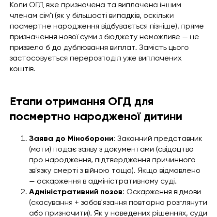
Коли ОГД вже призначена та виплачена іншим
членам сім'ї (як у більшості випадків, оскільки
посмертне народження відбувається пізніше), пряме
призначення нової суми з бюджету неможливе — це
призвело б до дублювання виплат. Замість цього
застосовується перерозподіл уже виплачених
коштів.
Етапи отримання ОГД для
посмертно народженої дитини
Заява до Міноборони
: Законний представник
(мати) подає заяву з документами (свідоцтво
про народження, підтвердження причинного
зв'язку смерті з війною тощо). Якщо відмовлено
— оскарження в адміністративному суді.
Адміністративний позов
: Оскарження відмови
(скасування + зобов'язання повторно розглянути
або призначити). Як у наведених рішеннях, суди