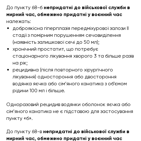
До пункту 68-б
непридатні до військової служби в
мирний час, обмежено придатні у воєнний час
належать:
доброякісна гіперплазія передміхурової залози II
стадії з помірним порушенням сечовиділення
(наявність залишкової сечі до 50 мл);
хронічний простатит, що потребує
стаціонарного лікування хворого 3 та більше разів
на рік;
рецидивна (після повторного хірургічного
лікування) одностороння або двостороння
водянка яєчка або сім’яного канатика з об’ємом
рідини 100 мл і більше.
Одноразовий рецидив водянки оболонок яєчка або
сім’яного канатика не є підставою для застосування
пункту «б».
До пункту 68-в
непридатні до військової служби в
мирний час, обмежено придатні у воєнний час