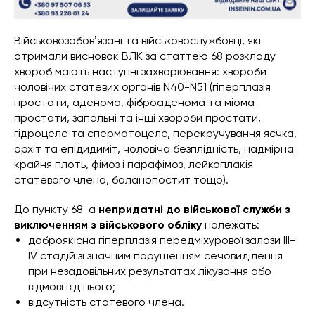
Військовозобовʼязані та військовослужбовці, які
отримали висновок ВЛК за статтею 68 розкладу
хвороб мають наступні захворювання: хвороби
чоловічих статевих органів N40-N51 (гіперплазія
простати, аденома, фіброаденома та міома
простати, запальні та інші хвороби простати,
гідроцеле та сперматоцеле, перекручування яєчка,
орхіт та епідидиміт, чоловіча безплідність, надмірна
крайня плоть, фімоз і парафімоз, лейкоплакія
статевого члена, баланопостит тощо).
До пункту 68-а
непридатні до військової служби з
виключенням з військового обліку
належать:
доброякісна гіперплазія передміхурової залози III-
IV стадій зі значним порушенням сечовиділення
при незадовільних результатах лікування або
відмові від нього;
відсутність статевого члена.