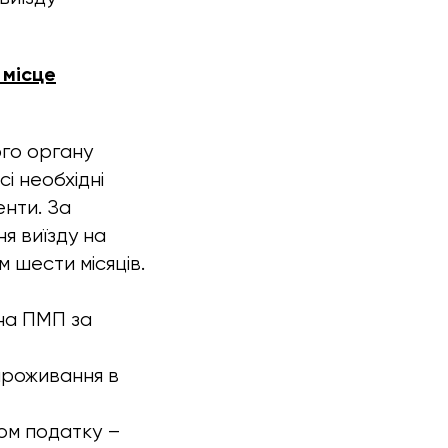
 місце
ого органу
і необхідні
енти. За
я виїзду на
 шести місяців.
на ПМП за
 проживання в
ом податку –