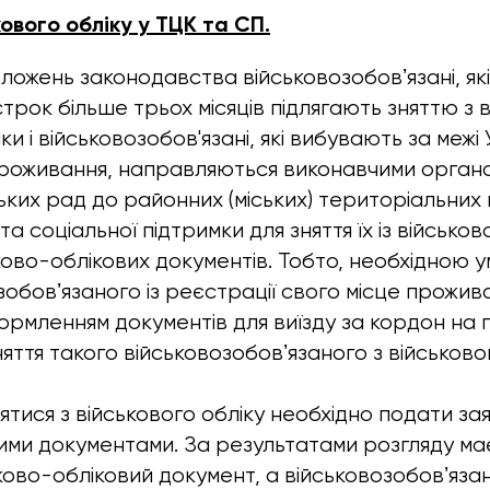
кового обліку у ТЦК та СП.
оложень законодавства військовозобовʼязані, як
строк більше трьох місяців підлягають зняттю з 
ки і військовозобов'язані, які вибувають за межі
проживання, направляються виконавчими органа
ьких рад до районних (міських) територіальних 
а соціальної підтримки для зняття їх із військов
ково-облікових документів. Тобто, необхідною 
зобовʼязаного із реєстрації свого місце проживан
з оформленням документів для виїзду за кордон на 
яття такого військовозобовʼязаного з військовог
ятися з військового обліку необхідно подати за
дними документами. За результатами розгляду ма
ково-обліковий документ, а військовозобовʼяз