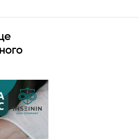
це
ного