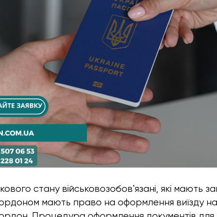
ськового стану військовозобовʼязані, які мають за
ордоном мають право на оформлення виїзду на 
ордон. Процедура оформлення документів для 