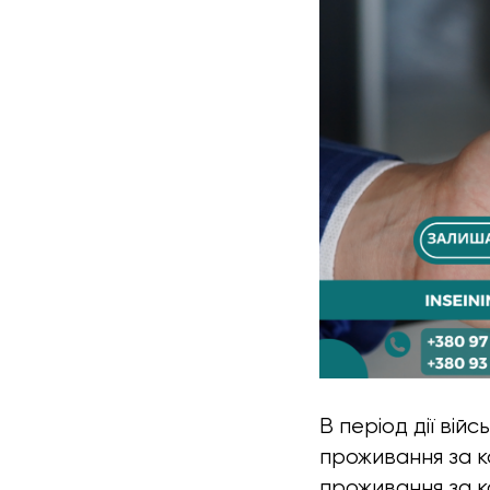
В період дії вій
проживання за к
проживання за к