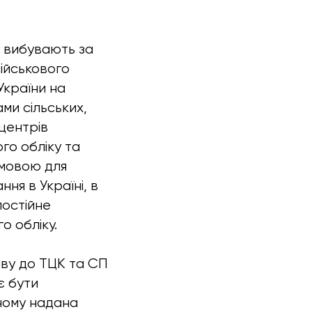
і вибувають за
військового
 України на
ми сільських,
центрів
ого обліку та
умовою для
ня в Україні, в
постійне
о обліку.
яву до ТЦК та СП
є бути
аному надана