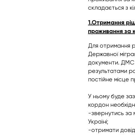
складається з кі
1.Отримання рі
проживання за 
Для отримання р
Державної міграц
документи. ДМС 
результатами ро
постійне місце п
У ньому буде за
кордон необхідн
-звернутись за м
Україні;
-отримати довід