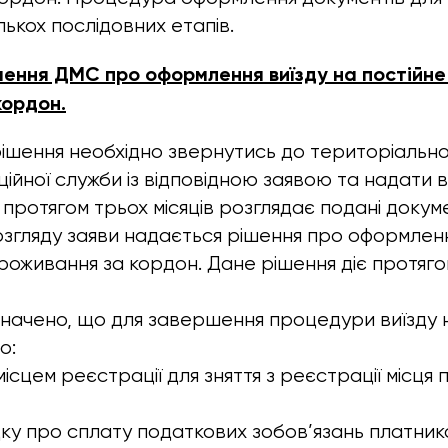
лькох послідовних етапів.
шення ДМС про оформлення виїзду на постійне
кордон.
ішення необхідно звернутись до територіальн
ійної служби із відповідною заявою та надати вс
протягом трьох місяців розглядає подані докум
згляду заяви надається рішення про оформленн
роживання за кордон. Дане рішення діє протягом
значено, що для завершення процедури виїзду 
о:
ісцем реєстрації для зняття з реєстрації місця
ку про сплату податкових зобов’язань платник