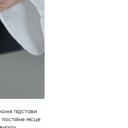
конні підстави
постійне місце
виїзду