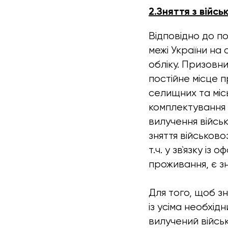
2.Зняття з війсь
Відповідно до п
межі України на 
обліку. Призовни
постійне місце 
селищних та міс
комплектування т
вилучення війсь
зняття військово
т.ч. у зв`язку і
проживання, є зн
Для того, щоб зн
із усіма необхі
вилучений війсь