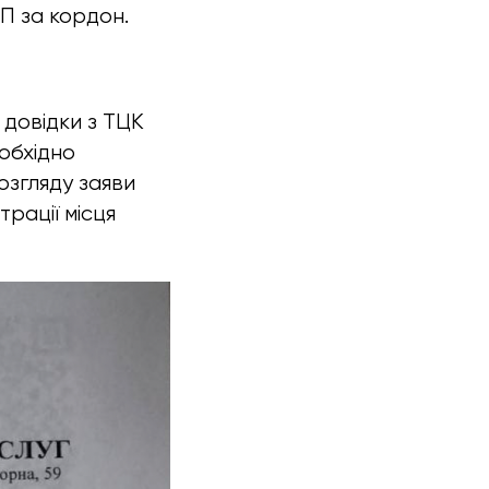
МП за кордон.
 довідки з ТЦК
еобхідно
озгляду заяви
рації місця