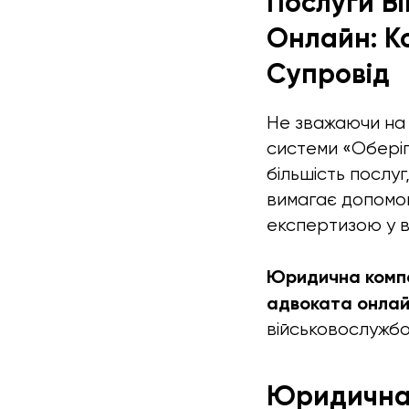
Послуги В
Онлайн: К
Супровід
Не зважаючи на т
системи «Оберіг
більшість послу
вимагає допомог
експертизою у в
Юридична компа
адвоката онлай
військовослужбов
Юридична 