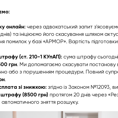
ємо:
ку онлайн:
через адвокатський запит з'ясовуєм
днів) та ініціюємо його скасування шляхом актуа
я помилок у базі «АРМОР». Вартість підготовки 
рафу (ст. 210-1 КУпАП):
сума штрафу сьогодні
500 грн
. Ми допомагаємо скасувати постанову в
чно або з порушенням процедури. Повний супр
рн
.
сплата зі знижкою:
згідно із Законом №12093, в
 штрафу (8500 грн)
протягом 20 днів через «Ре
 автоматичного зняття розшуку.