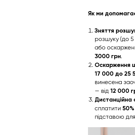
Як ми допомага
Зняття розшу
розшуку (до 5 
або оскарженн
3000 грн
.
Оскарження шт
17 000 до 25 
винесена зао
12 000 г
— від
Дистанційна 
50%
сплатити
підставою для