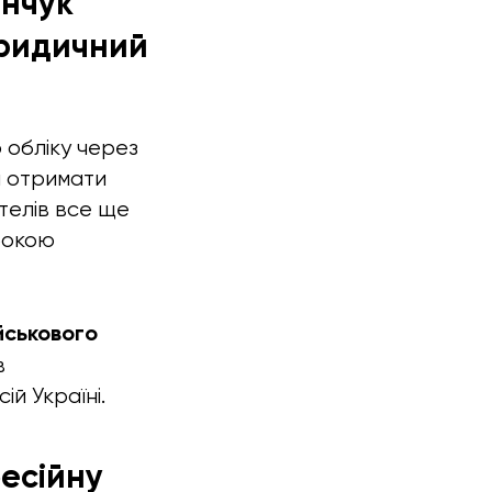
енчук
Юридичний
 обліку через
а отримати
ителів все ще
бокою
йськового
в
ій Україні.
есійну