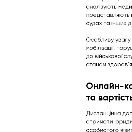
аналізують медич
представляють і
судах та інших 
Особливу увагу 
мобілізації, по
до військової сл
станом здоров’я
Онлайн-ко
та вартіст
Дистанційна доп
отримати юридич
особистого візит