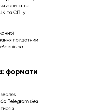
кі запити та
ЦК та СП, у
конної
знання придатним
жбовців за
а: формати
озволяє
або Telegram без
тися з