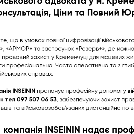
ійськового адвоката у м. Крем
онсультація, Ціни та Повний 
е, що в умовах повної цифровізації військового
», «АРМОР» та застосунок «Резерв+», де можн
г, правовий захист у Кременчуці для місцевих ж
и професіональна. Часто оперативно та з гли
ійськових справах.
нія INSEININ
ві
пропонує професійну допомогу
н тел 097 507 06 53
, забезпечуючи захист пра
ців та військовозобов'язаних дистанційно по вс
компанія INSEININ надає проф