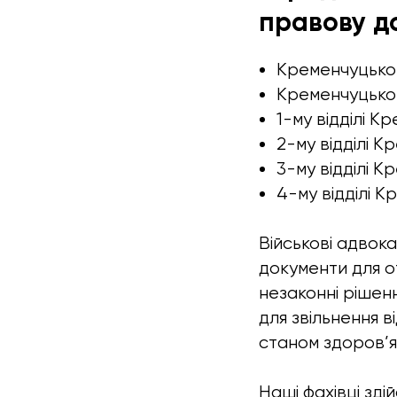
правову д
Кременчуцько
Кременчуцько
1-му відділі 
2-му відділі 
3-му відділі 
4-му відділі 
Військові адвок
документи для от
незаконні рішенн
для звільнення в
станом здоров’я
Наші фахівці зд