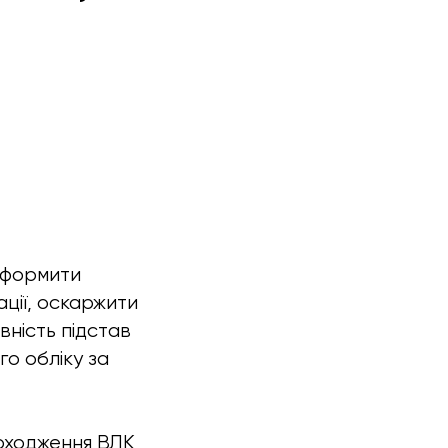
оформити
ації, оскаржити
вність підстав
го обліку за
оходження ВЛК,