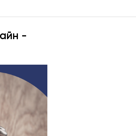
айн -