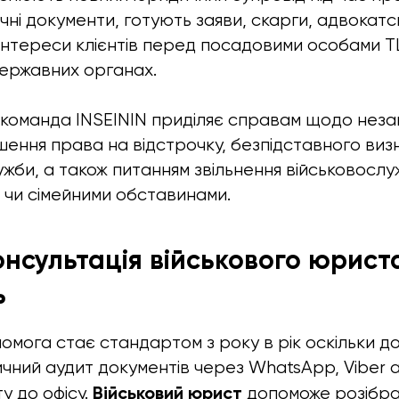
ні документи, готують заяви, скарги, адвокатсь
нтереси клієнтів перед посадовими особами Т
державних органах.
команда INSEININ приділяє справам щодо неза
рушення права на відстрочку, безпідставного ви
ужби, а також питанням звільнення військовослу
 чи сімейними обставинами.
нсультація військового юрист
ь
омога стає стандартом з року в рік оскільки д
ний аудит документів через WhatsApp, Viber 
Військовий юрист
у до офісу.
допоможе розібра