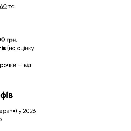
60
та
0 грн
.
ів
(на оцінку
рочки — від
фів
ерв+») у 2026
о