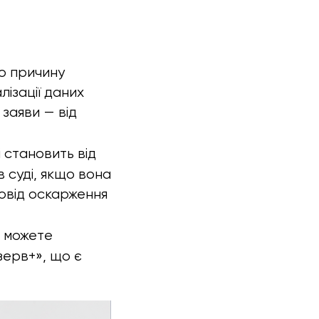
о причину
лізації даних
заяви — від
 становить від
 суді, якщо вона
овід оскарження
и можете
зерв+», що є