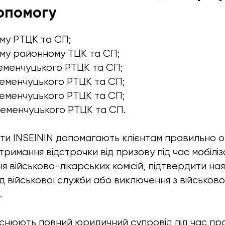
опомогу
му РТЦК та СП;
му районному ТЦК та СП;
Кременчуцького РТЦК та СП;
Кременчуцького РТЦК та СП;
Кременчуцького РТЦК та СП;
Кременчуцького РТЦК та СП.
ати INSEININ допомагають клієнтам правильно 
римання відстрочки від призову під час мобіліз
я військово-лікарських комісій, підтвердити ная
ід військової служби або виключення з військово
.
ійснюють повний юридичний супровід під час пр