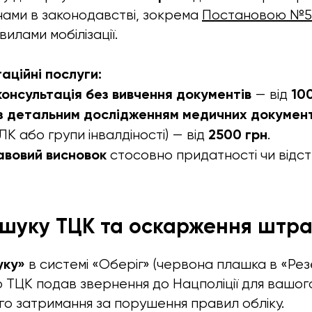
нами в законодавстві, зокрема
Постановою №5
илами мобілізації.
аційні послуги:
онсультація без вивчення документів
100
— від
 з детальним дослідженням медичних документ
2500 грн
К або групи інвалдіності) — від
.
авовий висновок
стосовно придатності чи відст
зшуку ТЦК та оскарження штра
уку»
в системі «Оберіг» (червона плашка в «Рез
о ТЦК подав звернення до Нацполіції для вашог
го затримання за порушення правил обліку.