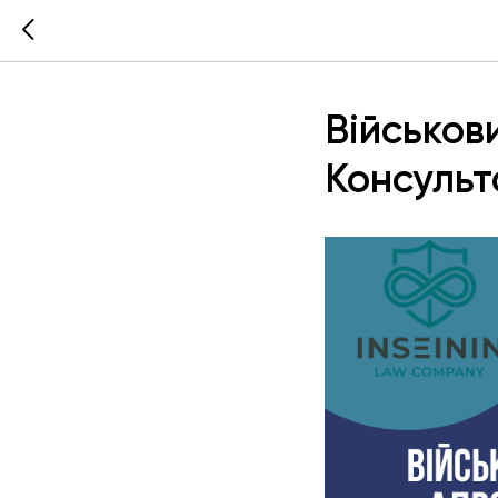
Військов
Консульт