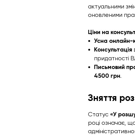
актуальними змі
оновленими прав
Ціни на консульт
Усна онлайн-к
Консультація
придатності ВЛ
Письмовий пр
4500 грн
.
Зняття ро
«У розш
Статус
році означає, щ
адміністративно