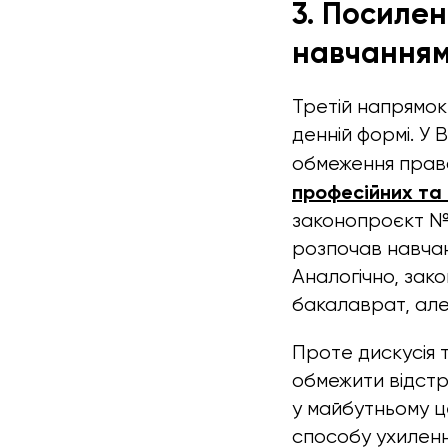
3. Посиле
навчання
Третій напрямок 
денній формі. У
обмеження права
професійних та
законопроєкт №1
розпочав навчанн
Аналогічно, зак
бакалаврат, але
Проте дискусія т
обмежити відстр
у майбутньому ц
способу ухиленн