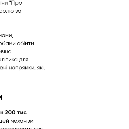
їни "Про
тролю за
мами,
обами обійти
тично
літика для
ні напрямки, які,
м
н 200 тис.
цей механізм
підприємств для