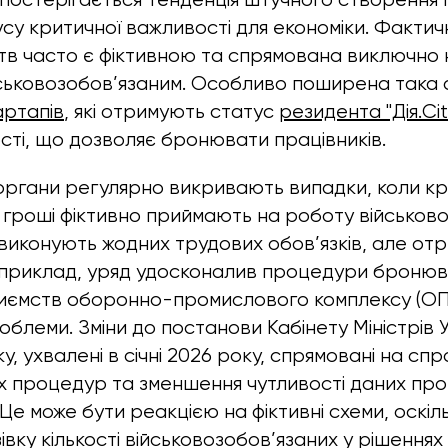
су критичної важливості для економіки. Фактичн
тв часто є фіктивною та спрямована виключно 
ськовозобов’язаним. Особливо поширена така 
артапів
, які отримують статус
резидента "Дія.Cit
сті, що дозволяє бронювати працівників.
ргани регулярно викривають випадки, коли кр
 гроші фіктивно приймають на роботу військово
е виконують жодних трудових обов’язків, але от
приклад, уряд удосконалив процедури бронюв
иємств оборонно-промислового комплексу (ОПК
блеми. Зміни до постанови Кабінету Міністрів У
ку, ухвалені в січні 2026 року, спрямовані на с
х процедур та зменшення чутливості даних про 
Це може бути реакцією на фіктивні схеми, оскіл
вку кількості військовозобов’язаних у рішення