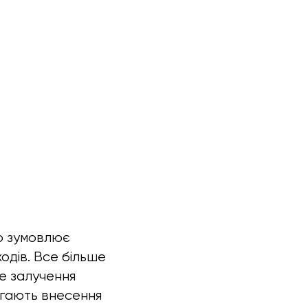
що зумовлює
ходів. Все більше
е залучення
агають внесення