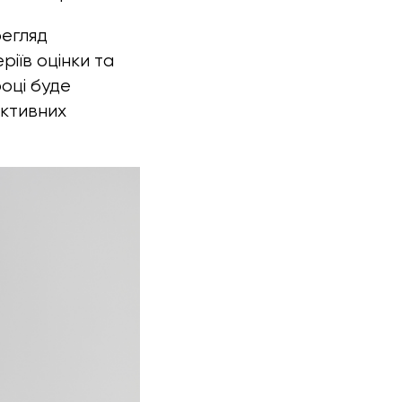
регляд
іїв оцінки та
році буде
іктивних