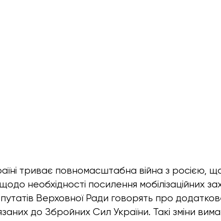
країні триває повномасштабна війна з росією, 
ї щодо необхідності посилення мобілізаційних за
епутатів Верховної Ради говорять про додатков
язаних до Збройних Сил України. Такі зміни вим