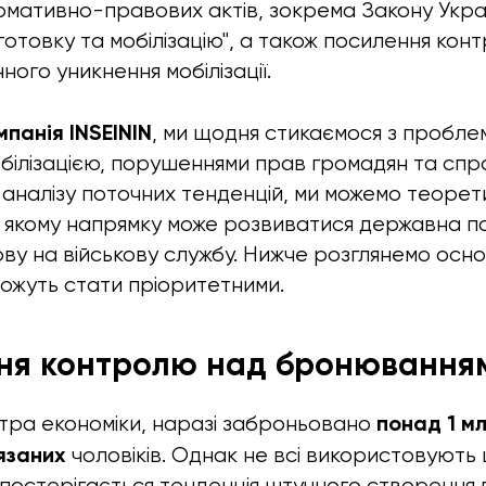
мативно-правових актів, зокрема Закону Укра
дготовку та мобілізацію", а також посилення кон
ого уникнення мобілізації.
панія INSEININ
, ми щодня стикаємося з пробле
обілізацією, порушеннями прав громадян та спр
і аналізу поточних тенденцій, ми можемо теоре
 якому напрямку може розвиватися державна по
у на військову службу. Нижче розглянемо основ
можуть стати пріоритетними.
ння контролю над бронювання
понад 1 мл
стра економіки, наразі заброньовано
язаних
чоловіків. Однак не всі використовують 
постерігається тенденція штучного створення 