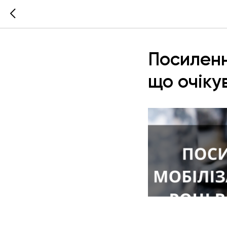
Посилення
що очіку