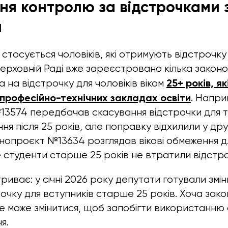
ння контролю за відстрочками 
м
стосується чоловіків, які отримують відстрочку
 Верховній Раді вже зареєстровано кілька зако
25+ років, я
 на відстрочку для чоловіків віком
 професійно-технічних закладах освіти
. Напри
3574 передбачав скасування відстрочки для т
я після 25 років, але поправку відхилили у дру
онопроєкт №13634 розглядав вікові обмеження д
 студенти старше 25 років не втратили відстро
риває: у січні 2026 року депутати готували зміни
очку для вступників старше 25 років. Хоча зако
е може змінитися, щоб запобігти використанню 
я.