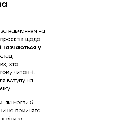
за
 за навчанням на
нопроєктів щодо
кі навчаються у
клад,
их, хто
гому читанні.
ля вступу на
чку.
, які могли б
ни не прийнято,
освіти як