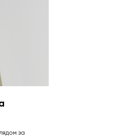
а
лядом за