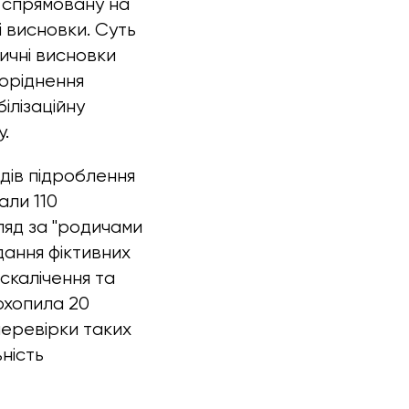
, спрямовану на
і висновки. Суть
дичні висновки
поріднення
білізаційну
у.
одів підроблення
али 110
гляд за "родичами
адання фіктивних
скалічення та
охопила 20
перевірки таких
ність