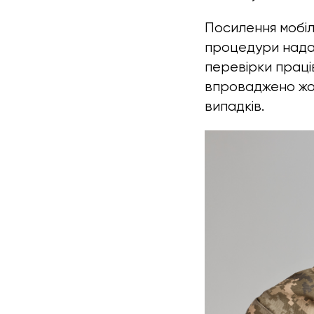
Посилення мобіл
процедури надан
перевірки праців
впроваджено жор
випадків.