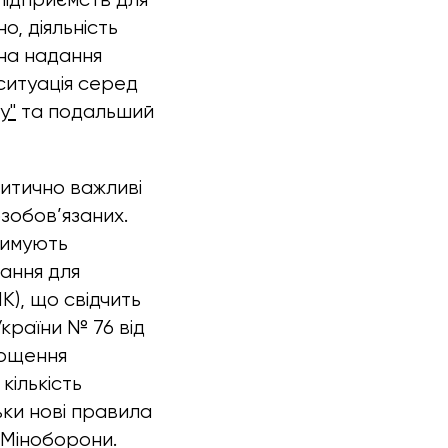
о, діяльність
на надання
ситуація серед
y"
та подальший
итично важливі
зобов’язаних.
римують
ання для
), що свідчить
країни № 76 від
прощення
кількість
ьки нові правила
х Міноборони.