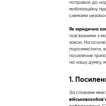
поправок до нор
мобілізаційну пі
схемами незаконн
Як юридична ком
пов’язаними з м
закон. На основ
порозмислити, в
посилення призов
на нашу думку, 
1. Посиле
За словами міні
військовозобов’
добросовісно. С