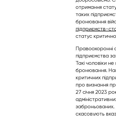
отримання стату
таких підприємс
бронювання вій
підприємств-ст
статус критично
Правоохоронні о
підприємства за
Такі чоловіки н
бронювання. На
критичних підпр
про визнання про
27 січня 2023 ро
адміністративни
заброньованих. 
скасовують вказі