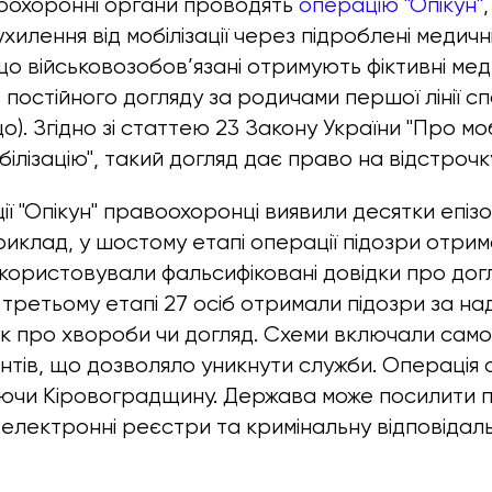
оохоронні органи проводять
операцію "Опікун"
хилення від мобілізації через підроблені медичн
що військовозобов’язані отримують фіктивні ме
 постійного догляду за родичами першої лінії с
що). Згідно зі статтею 23 Закону України "Про мо
білізацію", такий догляд дає право на відстрочк
ії "Опікун" правоохоронці виявили десятки епіз
риклад, у шостому етапі операції підозри отрим
використовували фальсифіковані довідки про до
 У третьому етапі 27 осіб отримали підозри за н
к про хвороби чи догляд. Схеми включали само
нтів, що дозволяло уникнути служби. Операція 
аючи Кіровоградщину. Держава може посилити 
 електронні реєстри та кримінальну відповідаль