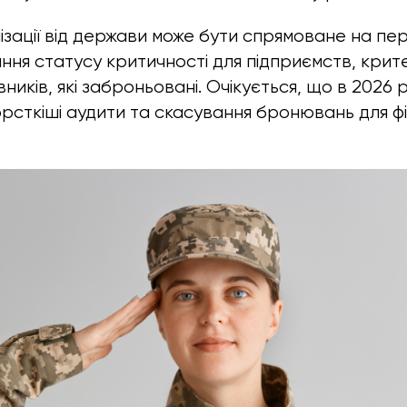
ізації від держави може бути спрямоване на пе
ня статусу критичності для підприємств, критер
ників, які заброньовані. Очікується, що в 2026 
сткіші аудити та скасування бронювань для ф