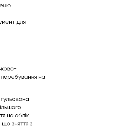
пеню
умент для
ьково-
о перебування на
егульована
ільшого
тя на облік
 що зняття з