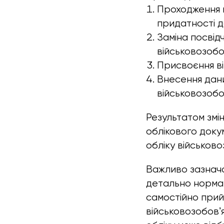
Проходження в
придатності д
Заміна посвід
військовозобо
Присвоєння ві
Внесення дан
військовозобо
Результатом змін
облікового доку
обліку військово
Важливо зазнача
детально норма
самостійно прий
військовозобовʼ