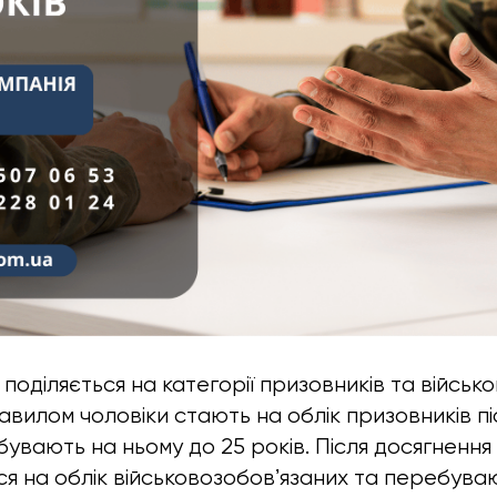
 поділяється на категорії призовників та військ
авилом чоловіки стають на облік призовників п
бувають на ньому до 25 років. Після досягнення 
ся на облік військовозобовʼязаних та перебува