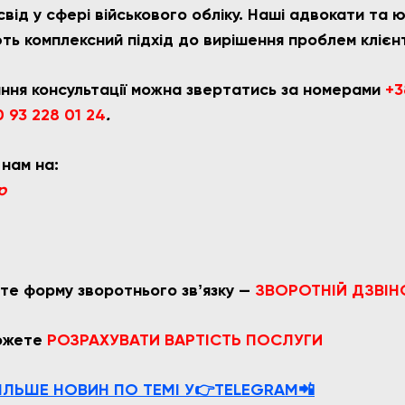
від у сфері військового обліку. Наші адвокати та 
ть комплексний підхід до вирішення проблем клієнт
ння консультації можна звертатись за номерами
+3
 93 228 01 24
.
 нам на:
p
те форму зворотнього звʼязку —
ЗВОРОТНІЙ ДЗВІН
можете
РОЗРАХУВАТ
И ВАРТІСТЬ ПОСЛУГИ
ІЛЬШЕ НОВИН ПО ТЕМІ У👉TELEGRAM📲