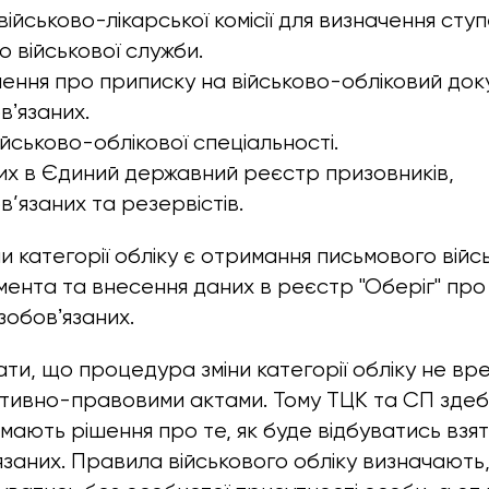
ійськово-лікарської комісії для визначення сту
о військової служби.
чення про приписку на військово-обліковий док
вʼязаних.
йськово-облікової спеціальності.
их в Єдиний державний реєстр призовників,
в’язаних та резервістів.
и категорії обліку є отримання письмового війс
мента та внесення даних в реєстр "Оберіг" пр
зобовʼязаних.
ти, що процедура зміни категорії обліку не вр
тивно-правовими актами. Тому ТЦК та СП здеб
мають рішення про те, як буде відбуватись взят
язаних. Правила військового обліку визначають,