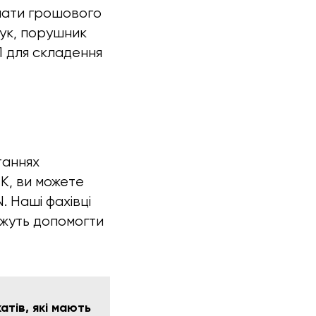
плати грошового
шук, порушник
 для складення
таннях
К, ви можете
. Наші фахівці
ожуть допомогти
тів, які мають