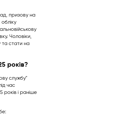
лад, призову на
 обліку
гальновійськову
ку. Чоловіки,
у та стати на
25 років?
кову службу"
під час
5 років і раніше
бе: