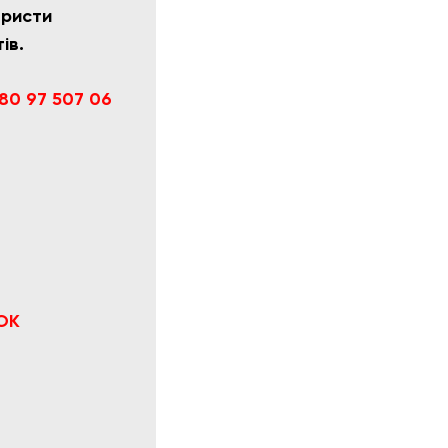
юристи
ів.
80 97 507 06
ОК