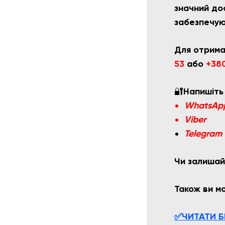
значний дос
забезпечую
Для отрима
53
або
+
380
🔐
Напишіть
WhatsAp
Viber
Telegram
Чи залишай
Також ви 
✅ЧИТАТИ Б