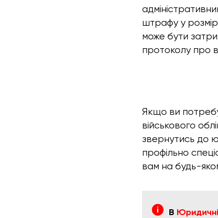
адміністративни
штрафу у розмірі
може бути затр
протоколу про 
Якщо ви потребу
військового обл
звернутись до юр
профільно спеці
вам на будь-яко
В
Юридичній