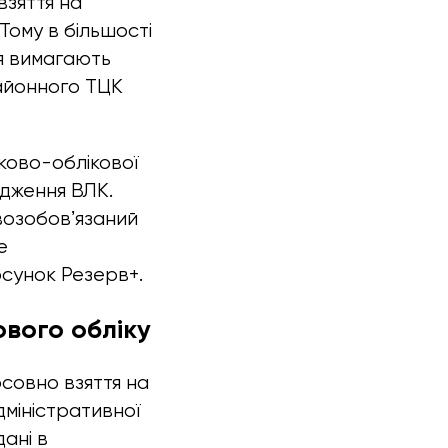
взяття на
 Тому в більшості
я вимагають
районного ТЦК
ьково-облікової
одження ВЛК.
возобовʼязаний
е
сунок Резерв+.
ового обліку
осовно взяття на
дміністративної
ані в