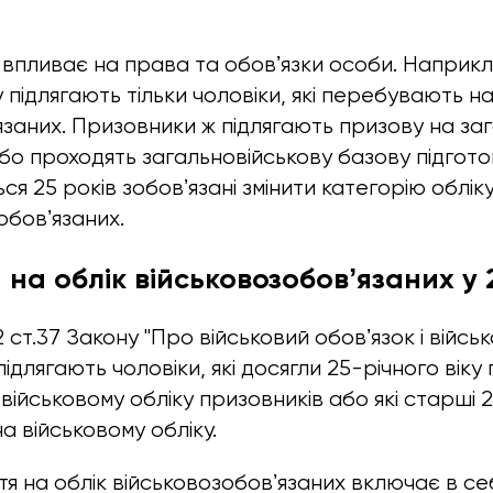
у впливає на права та обовʼязки особи. Наприк
 підлягають тільки чоловіки, які перебувають на
язаних. Призовники ж підлягають призову на за
бо проходять загальновійськову базову підготов
я 25 років зобовʼязані змінити категорію облік
обовʼязаних.
 на облік військовозобовʼязаних у 
2 ст.37 Закону "Про військовий обовʼязок і війсь
підлягають чоловіки, які досягли 25-річного віку 
ійськовому обліку призовників або які старші 2
а військовому обліку.
я на облік військовозобовʼязаних включає в се