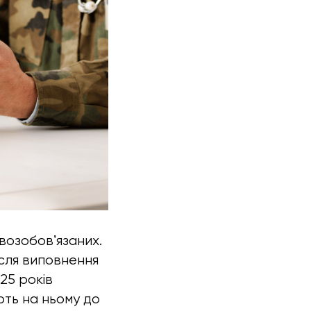
овозобовʼязаних.
ісля виповнення
25 років
ють на ньому до