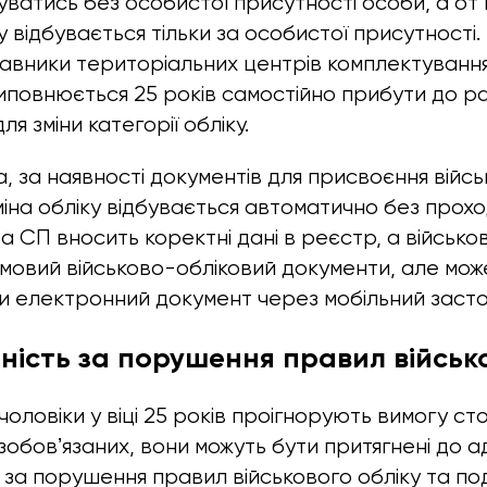
уватись без особистої присутності особи, а от 
у відбувається тільки за особистої присутності.
авники територіальних центрів комплектуванн
 виповнюється 25 років самостійно прибути до 
ля зміни категорії обліку.
а, за наявності документів для присвоєння війс
зміна обліку відбувається автоматично без прох
 СП вносить коректні дані в реєстр, а військо
мовий військово-обліковий документи, але мож
 електронний документ через мобільний засто
ність за порушення правил військ
чоловіки у віці 25 років проігнорують вимогу ст
зобовʼязаних, вони можуть бути притягнені до а
 за порушення правил військового обліку та под