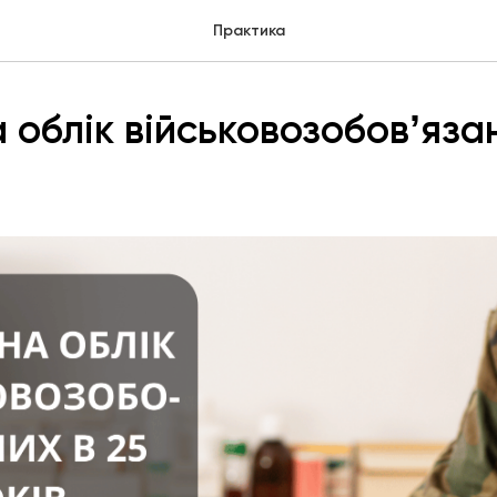
Практика
 облік військовозобовʼяза