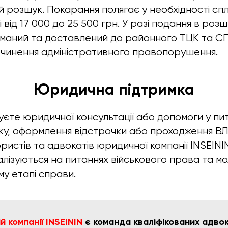
й розшук. Покарання полягає у необхідності с
 від 17 000 до 25 500 грн. У разі подання в роз
иманий та доставлений до районного ТЦК та СП
вчинення адміністративного правопорушення.
Юридична підтримка
єте юридичної консультації або допомоги у пи
іку, оформлення відстрочки або проходження ВЛ
истів та адвокатів юридичної компанії INSEININ
алізуються на питаннях військового права та м
му етапі справи.
 компанії INSEININ
є команда кваліфікованих адвока