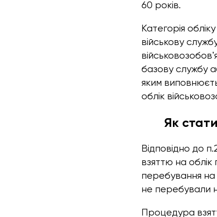
60 років.
Категорія облік
військову службу
військовозобовʼ
базову службу а
яким виповнюєтьс
облік військовоз
Як стати
Відповідно до п.
взяттю на облік 
перебування на в
не перебували н
Процедура взятт