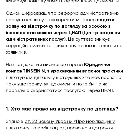
«бойову» повістку замість оформлення документів.
Однак цифровізація та реформа адміністративних
послуг внесли суттєві корективи. Тепер
подати
заяву на відстрочку по догляду за особою з
інвалідністю можна через ЦНАП (Центр надання
адміністративних послуг)
. Це суттєво знижує
корупційні ризики та психологічне навантаження на
заявників.
Наші адвокати з військового права
Юридичної
компанії INSEININ, з урахуванням власної практики
підготували детальну інструкцію: хто має право на
таку відстрочку, які документи потрібні та як
правильно скористатися послугою через ЦНАП.
1. Хто має право на відстрочку по догляду?
Згідно зі
ст. 23 Закону України «Про мобілізаційну
підготовку та мобілізацію
», право на відстрочку