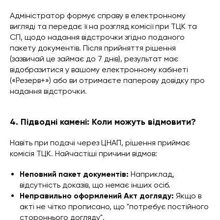
Адміністратор формує справу в електронному
вигляді та передає її на розгляд комісії при ТЦК та
СП, щодо надання відстрочки згідно поданого
пакету документів. Після прийняття рішення
(зазвичай це займає до 7 днів), результат має
відобразитися у вашому електронному кабінеті
(«Резерв+») або ви отримаєте паперову довідку про
надання відстрочки.
4. Підводні камені: Коли можуть відмовити?
Навіть при подачі через ЦНАП, рішення приймає
комісія ТЦК. Найчастіші причини відмов:
Неповний пакет документів:
Наприклад,
відсутність доказів, що немає інших осіб.
Неправильно оформлений Акт догляду:
Якщо в
акті не чітко прописано, що "потребує постійного
стороннього догляду".