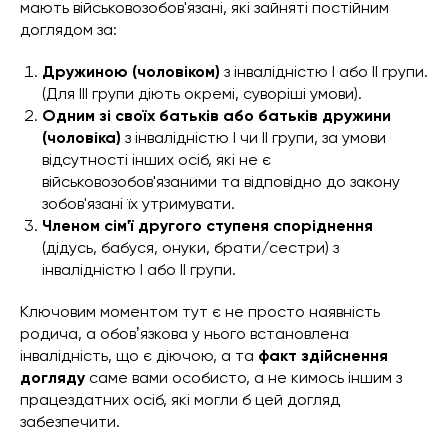
мають військовозобов'язані, які зайняті постійним
доглядом за:
Дружиною (чоловіком)
з інвалідністю I або II групи.
(Для III групи діють окремі, суворіші умови).
Одним зі своїх батьків або батьків дружини
(чоловіка)
з інвалідністю I чи II групи, за умови
відсутності інших осіб, які не є
військовозобов'язаними та відповідно до закону
зобов'язані їх утримувати.
Членом сім'ї другого ступеня споріднення
(дідусь, бабуся, онуки, брати/сестри) з
інвалідністю I або II групи.
Ключовим моментом тут є не просто наявність
родича, а обовʼязкова у нього встановлена
інвалідність, що є діючою, а та
факт здійснення
догляду
саме вами особисто, а не кимось іншим з
працездатних осіб, які могли б цей догляд
забезпечити.