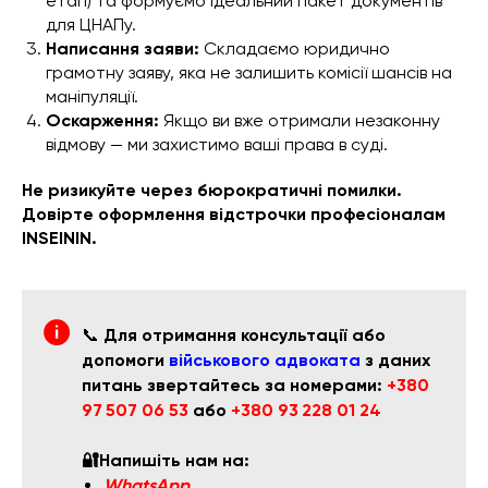
етап) та формуємо ідеальний пакет документів
для ЦНАПу.
Написання заяви:
Складаємо юридично
грамотну заяву, яка не залишить комісії шансів на
маніпуляції.
Оскарження:
Якщо ви вже отримали незаконну
відмову — ми захистимо ваші права в суді.
Не ризикуйте через бюрократичні помилки.
Довірте оформлення відстрочки професіоналам
INSEININ.
📞
Для отримання консультації або
допомоги
військового адвоката
з даних
питань звертайтесь за номерами:
+380
97 507 06 53
або
+380 93 228 01 24
🔐Напишіть нам на:
WhatsApp