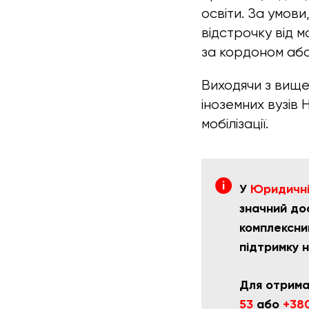
освіти. За умов
відстрочку від м
за кордоном абс
Виходячи з вище
іноземних вузів
мобілізації.
У
Юридичній
значний до
комплексний
підтримку 
Для отрима
53
або
+380