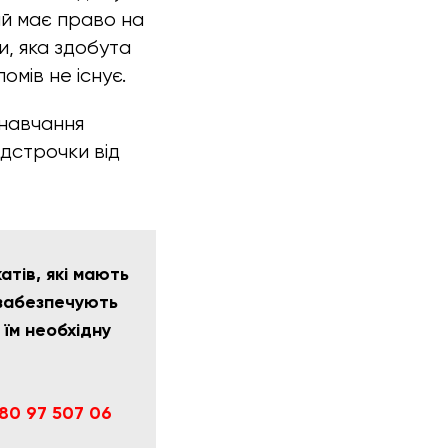
ий має право на
ти, яка здобута
мів не існує.
 навчання
ідстрочки від
тів, які мають
 забезпечують
 їм необхідну
80 97 507 06