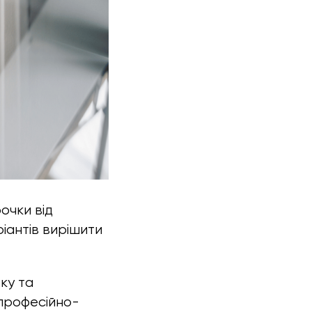
очки від
ріантів вирішити
вку та
(професійно-