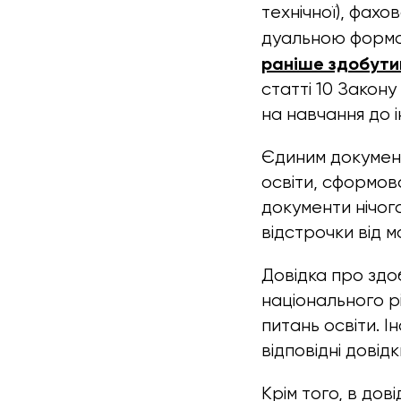
технічної), фахо
дуальною формо
раніше здобутий
статті 10 Закону
на навчання до 
Єдиним документ
освіти, сформова
документи нічог
відстрочки від мо
Довідка про здо
національного рі
питань освіти. І
відповідні довідк
Крім того, в дов