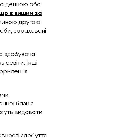
 за денною або
 що є вищим за
тиною другою
соби, зараховані
ро здобувача
 освіти. Інші
формлення
ами
онної бази з
можуть видавати
овності здобуття