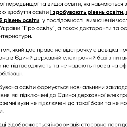
вої передвищої та вищої освіти, які навчаються
і здобувають рівень освіти,
ю здобуття освіти
 рівень освіти
, у послідовності, визначеній
час
 України “Про освіту”, а також докторанти та о
інтернатури.
ом, який дає право на відстрочку є довідка п
на в Єдиній державній електронній базі з питань
о не підтверджують та не надають права на о
білізації.
бувача освіти формується навчальними заклад
вня, які підключені до Єдиної державної електр
ноземні вузи не підключені до такої бази та не 
и.
ідці відображається інформація стосовно послід