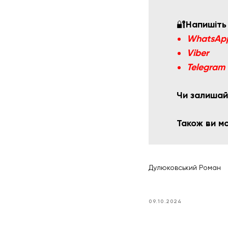
🔐
Напишіть
WhatsAp
Viber
Telegram
Чи залишай
Також ви 
Дулюковський Роман
09.10.2024