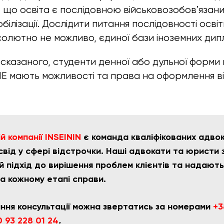
и, що освіта є послідовною військовозобовʼязан
обілізації. Дослідити питання послідовності осві
олютно не можливо, єдиної бази іноземних дипло
сказаного, студенти денної або дульної форми
 НЕ мають можливості та права на оформлення в
 компанії INSEININ
є команда кваліфікованих адвока
свід у сфері відстрочки. Наші адвокати та юристи
 підхід до вирішення проблем клієнтів та надають
на кожному етапі справи.
ння консультації можна звертатись за номерами
+3
 93 228 01 24
.