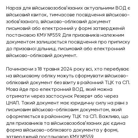
Наразі для військовозобовʼязаних актуальними ВОД є
військовий квиток, тимчасове посвідчення військово-
зобовʼязаного, військово-обліковий документ
письмовий або електронний у формі затвердженій
постановою КМУ №559. Для призовників належним
документом залишається посвідчення про приписку
до призовної дільниці, письмовий або електронний
військово-обліковий документ.
Починаючи з 18 травня 2024 року всі, хто перебуває
на військовому обліку можуть сформувати військово-
обліковий документ без візиту в районний ТЦК та СП.
Мова йде про електронний ВОД, який можна
отримати через застосунок Резерв+ або через
ЦНАП. Такий документ має юридичну силу на рівні з
письмовим військово-обліковим документом, який
оформляється в районному ТЦК та СП. Важливо, що
для призовників та військовозобовʼязаних діє єдина
форма військово-облікового документа у формі,
затвердженій постановою КМУ №559.