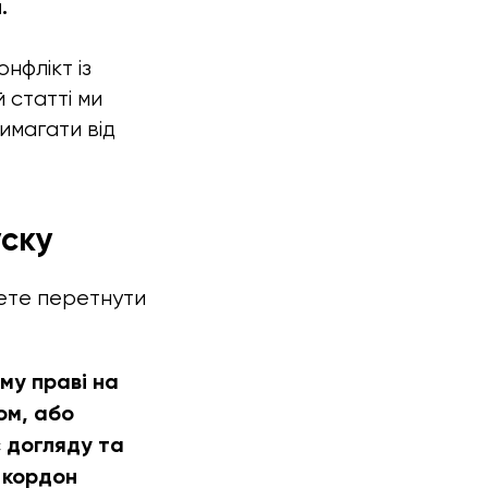
.
онфлікт із
 статті ми
имагати від
уску
жете перетнути
му праві на
ом, або
 догляду та
 кордон