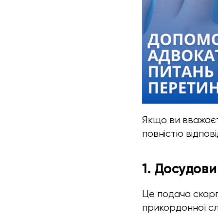
Якщо ви вважаєт
повністю відпов
1. Досудов
Це подача скарг
прикордонної сл