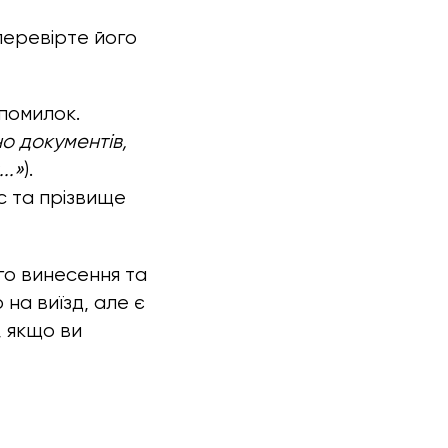
перевірте його
 помилок.
о документів,
..»
).
с та прізвище
го винесення та
на виїзд, але є
, якщо ви