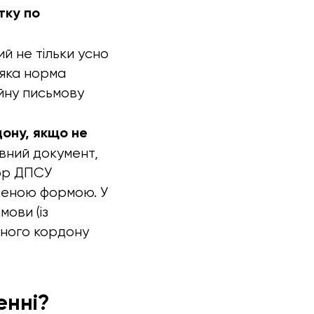
тку по
й не тільки усно
 яка норма
йну письмову
дону, якщо не
вний документ,
тор ДПСУ
вленою формою. У
мови (із
вного кордону
енні?