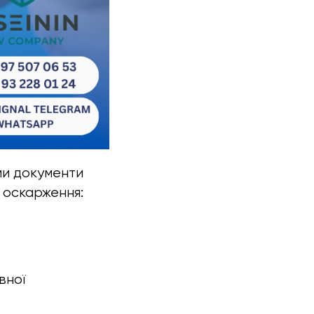
ми документи
и оскарження:
вної