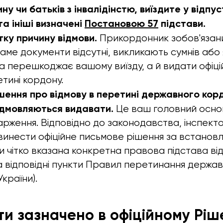
ну чи батьків з інвалідінстю, виїздите у відпус
а ініші визначені
Постановою 57
підстави.
тку причину відмови.
Прикордонник зобов'язани
 саме документи відсутні, викликають сумнів або
 перешкоджає вашому виїзду, а й видати офіці
етині кордону.
шення про відмову в перетині державного кор
ідмовляються видавати.
Це ваш головний осно
арження. Відповідно до законодавства, інспек
винести офіційне письмове рішення за встано
и чітко вказана конкретна правова підстава від
 відповідні пункти Правил перетинання держа
країни).
ти зазначено в офіційному Ріш