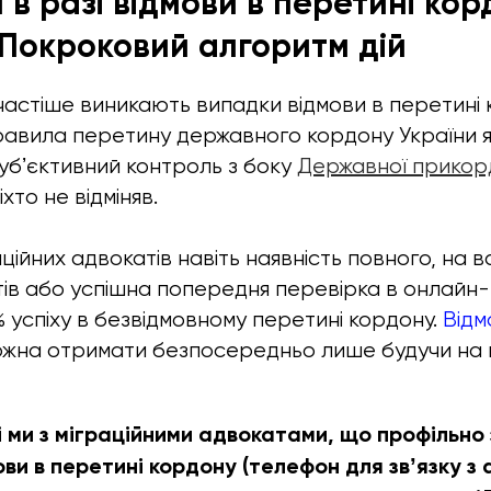
в разі відмови в перетині кор
 Покроковий алгоритм дій
 частіше виникають випадки відмови в перетині 
равила перетину державного кордону України 
субʼєктивний контроль з боку
Державної прикор
хто не відміняв.
ційних адвокатів навіть наявність повного, на в
ів або успішна попередня перевірка в онлайн
 успіху в безвідмовному перетині кордону.
Відм
жна отримати безпосередньо лише будучи на 
ті ми з міграційними адвокатами, що профільн
ви в перетині кордону (телефон для звʼязку з