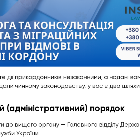
е дії прикордонників незаконними, а надані ва
ідали чинному законодавству, у вас є два шлях
ий (адміністративний) порядок
и до вищого органу — Головного відділу Держа
ужби України.