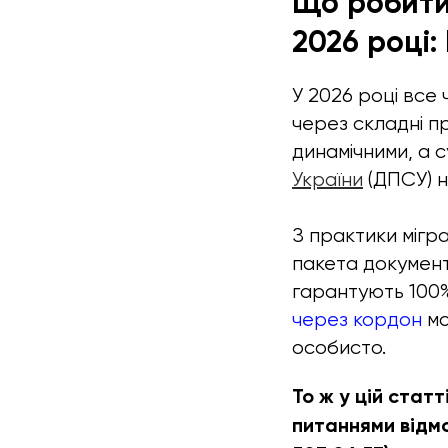
Що робити 
2026 році:
У 2026 році все
через складні п
динамічними, а 
України
(ДПСУ) ні
З практики мігра
пакета документ
гарантують 100%
через кордон
мо
особисто.
То ж у цій стат
питаннями відмо