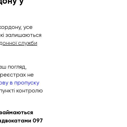
дону у
кордону, усе
які залишаються
донної служби
аш погляд,
-реєстрах не
ову в пропуску
пункті контролю
о займаються
 адвокатами 097