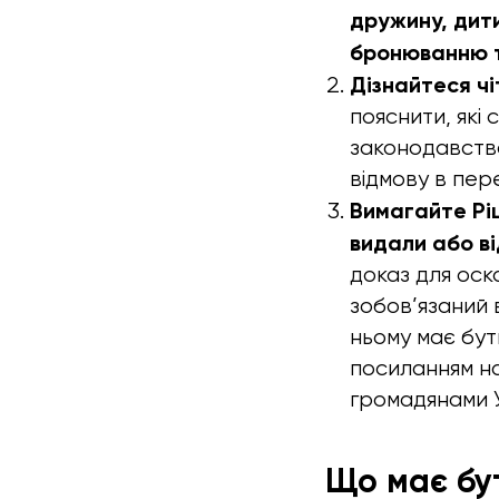
дружину, дити
бронюванню т
Дізнайтеся чі
пояснити, які
законодавства
відмову в пер
Вимагайте Рі
видали або в
доказ для оск
зобов’язаний 
ньому має бут
посиланням на
громадянами У
Що має бу