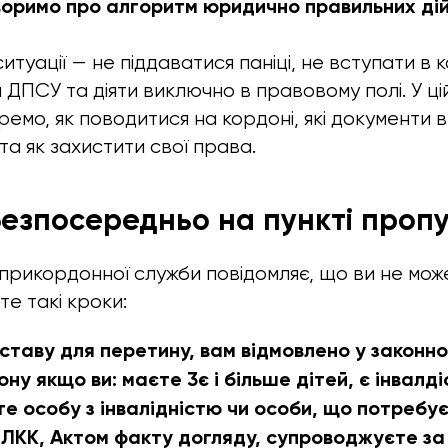
воримо про алгоритм юридично правильних дій
итуації — не піддаватися паніці, не вступати в к
ДПСУ та діяти виключно в правовому полі. У цій
емо, як поводитися на кордоні, які документи в
та як захистити свої права.
безпосередньо на пункті проп
прикордонної служби повідомляє, що ви не мо
те такі кроки:
ставу для перетину, вам відмовлено у законно
ну якщо ви: маєте 3є і більше дітей, є інвалді
е особу з інвалідністю чи особи, що потребує
 ЛКК, Актом факту догляду, супроводжуєте за