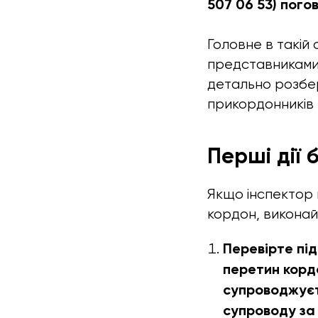
507 06 53) пого
Головне в такій с
представниками 
детально розбер
прикордонників 
Перші дії 
Якщо інспектор 
кордон, виконай
Перевірте під
перетин кордо
супроводжуєт
супроводу за