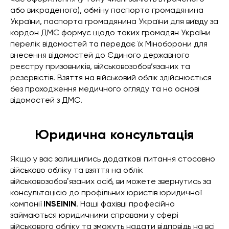
або викраденого), обміну паспорта громадянина
України, паспорта громадянина України для виїзду за
кордон ДМС формує щодо таких громадян України
перелік відомостей та передає їх Міноборони для
внесення відомостей до Єдиного державного
реєстру призовників, військовозобов’язаних та
резервістів. Взяття на військовий облік здійснюється
без проходження медичного огляду та на основі
відомостей з ДМС.
Юридична консультація
Якщо у вас залишились додаткові питання стосовно
військово обліку та взяття на облік
військовозобовʼязаних осіб, ви можете звернутись за
консультацією до профільних юристів юридичної
компанії
INSEININ
. Наші фахівці професійно
займаються юридичними справами у сфері
військового обліку та зможуть надати відповідь на всі