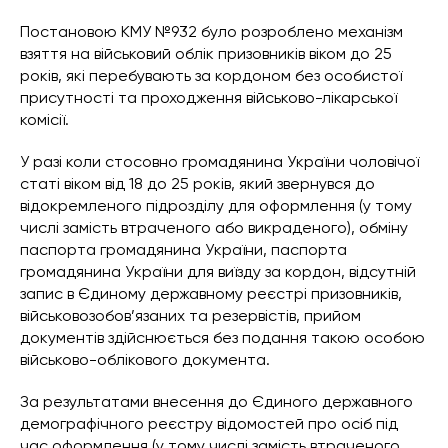
Постановою КМУ №932 було розроблено механізм
взяття на військовий облік призовників віком до 25
років, які перебувають за кордоном без особистої
присутності та проходження військово-лікарської
комісії.
У разі коли стосовно громадянина України чоловічої
статі віком від 18 до 25 років, який звернувся до
відокремленого підрозділу для оформлення (у тому
числі замість втраченого або викраденого), обміну
паспорта громадянина України, паспорта
громадянина України для виїзду за кордон, відсутній
запис в Єдиному державному реєстрі призовників,
військовозобов’язаних та резервістів, прийом
документів здійснюється без подання такою особою
військово-облікового документа.
За результатами внесення до Єдиного державного
демографічного реєстру відомостей про осіб під
час оформлення (у тому числі замість втраченого