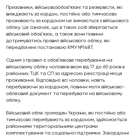
Призовники, військовозобовʼязані та резервісти, які
виїжджають за кордон, постійно або тимчасово
проживають за кордоном не знімаються з військового
обліку. Це означає, що в таких осіб зберігається
військовий обовʼязок, а також вони повинні
дотримуватись правил військового обліку, які
передбачені постановою КМУ №1487.
Одним з правил є обовʼязкове перебування на
військовому обліку чоловіків віком від 17 до 60 років в
районних ТЦК та СП за адресою реєстрації місця
проживання. Відповідно всі чоловіки, навіть
перебуваючи за кордоном, повинні мати військово-
обліковий документ та перебувати на військовому
обліку.
Військовий облік громадян України, які постійно або
тимчасово перебувають за кордоном, здійснюється
районними територіальними центрами
комплектування та соціальної підтримки. Закордонні