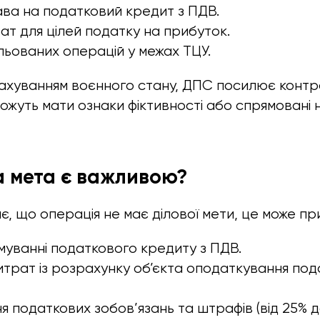
ва на податковий кредит з ПДВ.
ат для цілей податку на прибуток.
льованих операцій у межах ТЦУ.
урахуванням воєнного стану, ДПС посилює контр
можуть мати ознаки фіктивності або спрямовані н
а мета є важливою?
, що операція не має ділової мети, це може пр
муванні податкового кредиту з ПДВ.
трат із розрахунку об’єкта оподаткування под
 податкових зобов’язань та штрафів (від 25% 