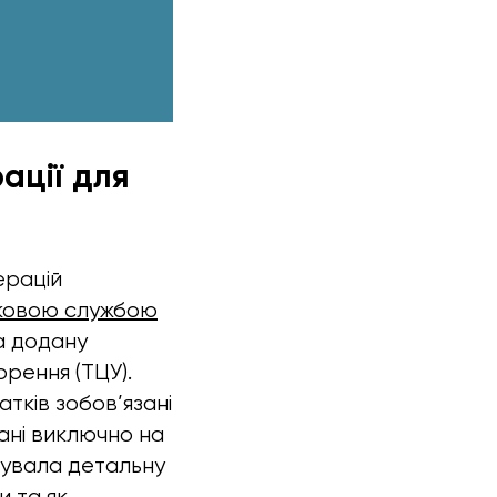
ації для
ерацій
ковою службою
а додану
орення (ТЦУ).
атків зобов’язані
вані виключно на
тувала детальну
и та як