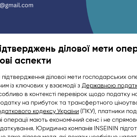
ідтверджень ділової мети опер
ові аспекти
підтвердження ділової мети господарських оп
им із ключових у взаємодії з
Державною подат
особливо в контексті перевірок щодо податку н
 податку на прибуток та трансфертного ціноутв
даткового кодексу України
(ПКУ), платники под
ні операції мають економічний сенс і не спрямо
одаткування. Юридична компанія INSEININ підго
о таке ділова мета, які докази необхідно надат