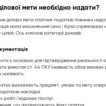
ділової мети необхідно надати?
ня ділової мети платник податків повинен нада
ація мала економічний сенс і була спрямована 
цілей. Ось ключові категорії доказів:
окументація
нти є основою для підтвердження реальності о
ати вимогам ст. 44 ПКУ (наявність обов’язкових р
в належать:
чітко визначають предмет, умови та мету опера
одаткові накладні.
х робіт/наданих послуг.
чення, що підтверджують факт оплати.