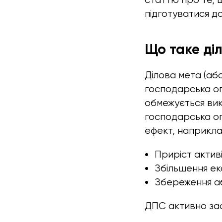
підготуватися д
Що таке ді
Ділова мета (або
господарська оп
обмежується вик
господарська оп
ефект, наприкла
Приріст активі
Збільшення еко
Збереження аб
ДПС активно зас