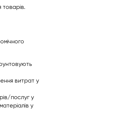
 товарів.
омічного
бґрунтовують
шення витрат у
ів/послуг у
матеріалів у