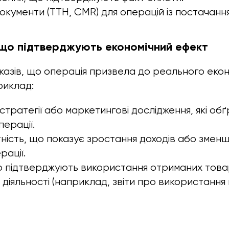
окументи (ТТН, CMR) для операцій із постачання
 що підтверджують економічний ефект
азів, що операція призвела до реального екон
риклад:
 стратегії або маркетингові дослідження, які о
перації.
тність, що показує зростання доходів або змен
рації.
 підтверджують використання отриманих товар
діяльності (наприклад, звіти про використання 