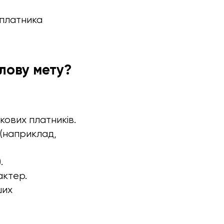
 платника
ілову мету?
кових платників.
 (наприклад,
.
актер.
ших