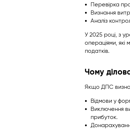
Перевірка пра
Визнання витр
Аналіз контро
У 2025 році, з 
операціями, які 
податків.
Чому ділов
Якщо ДПС визнає
Відмови у фор
Виключення ви
прибуток.
Донарахування