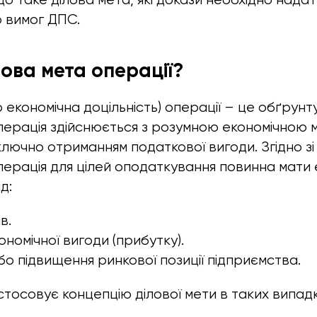
о вимог ДПС.
лова мета операції?
 економічна доцільність) операції – це обґрунт
ерація здійснюється з розумною економічною м
лючно отриманням податкової вигоди. Згідно зі 
ерація для цілей оподаткування повинна мати 
д:
в.
номічної вигоди (прибутку).
о підвищення ринкової позиції підприємства.
тосовує концепцію ділової мети в таких випадк