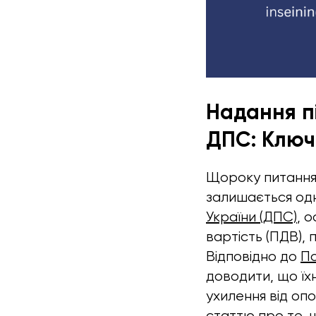
Надання п
ДПС: Ключ
Щороку питання 
залишається одн
України (ДПС)
, 
вартість (ПДВ),
Відповідно до
По
доводити, що їх
ухилення від оп
статтю про те, щ