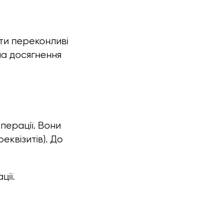
ти переконливі
на досягнення
перації. Вони
еквізитів). До
ції.