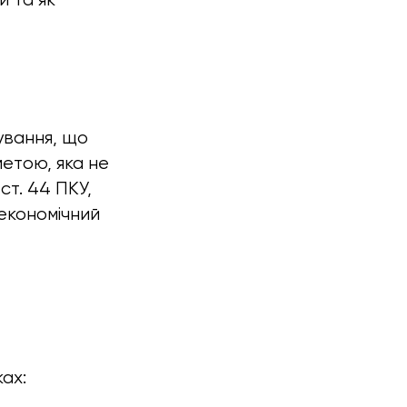
ування, що
етою, яка не
ст. 44 ПКУ,
економічний
ах: