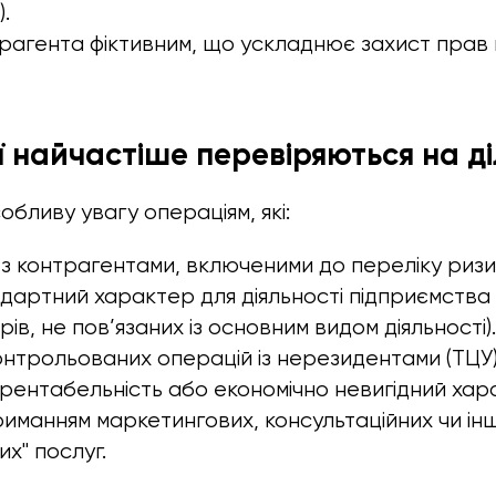
.
рагента фіктивним, що ускладнює захист прав
ї найчастіше перевіряються на д
бливу увагу операціям, які:
з контрагентами, включеними до переліку ризи
артний характер для діяльності підприємства
рів, не пов’язаних із основним видом діяльності).
нтрольованих операцій із нерезидентами (ТЦУ)
рентабельність або економічно невигідний хар
триманням маркетингових, консультаційних чи ін
х" послуг.