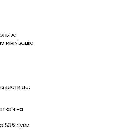
оль за
а мінімізацію
извести до:
атком на
до 50% суми