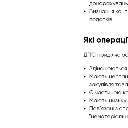
донарахувань)
Визнання конт
податків.
Які операці
ДПС приділяє осо
Здійснюються 
Мають нестанд
закупівля това
Є частиною ко
Мають низьку 
Пов’язані з о
"нематеріальни