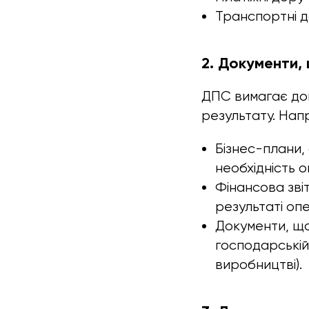
Транспортні д
2. Документи,
ДПС вимагає док
результату. Нап
Бізнес-плани,
необхідність о
Фінансова зві
результаті опе
Документи, що
господарській 
виробництві).