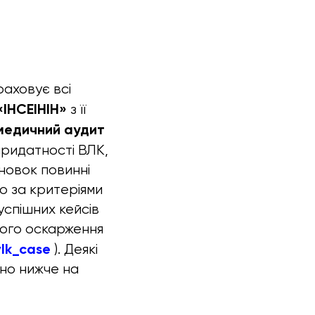
раховує всі
«ІНСЕІНІН»
з її
медичний аудит
придатності ВЛК,
новок повинні
о за критеріями
успішних кейсів
ного оскарження
vlk_case
). Деякі
но нижче на