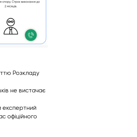
аттю Розкладу
ків не вистачає
 експертний
ас офіційного