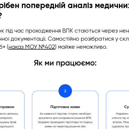
рібен попередній аналіз медични
?
ок під час проходження ВЛК стаються через не
чної документації. Самостійно розібратися у ск
» (
наказ МОУ №402
) майже неможливо.