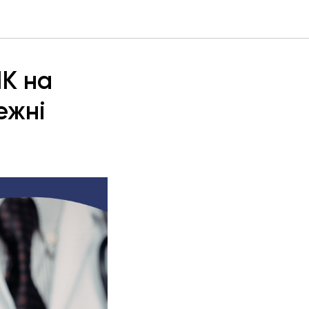
ЛК на
ежні