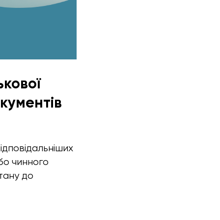
ькової
кументів
відповідальніших
бо чинного
тану до