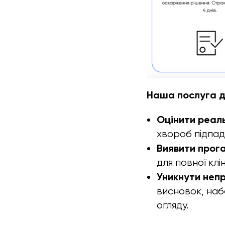
Наша послуга д
Оцінити реаль
хвороб підпад
Виявити прога
для повної клі
Уникнути непр
висновок, наб
огляду.