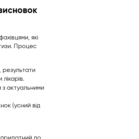
висновок
ахівцями, які
тизи. Процес
, результати
 лікарів.
и з актуальними
нок (усний від
, придатний до