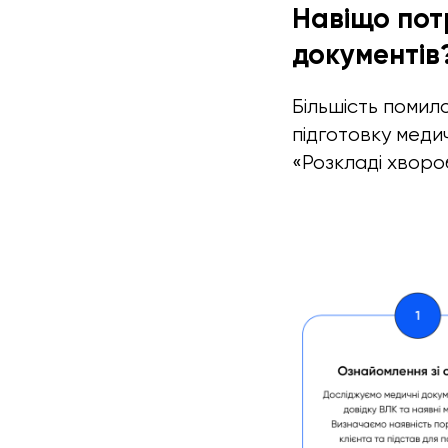
Навіщо пот
документів
Більшість помил
підготовку меди
«Розкладі хвороб