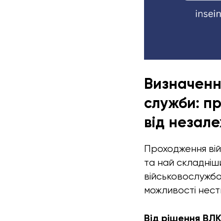
Визначенн
служби: п
від незале
Проходження війс
та най складніш
військовослужбо
можливості нест
Від рішення ВЛ