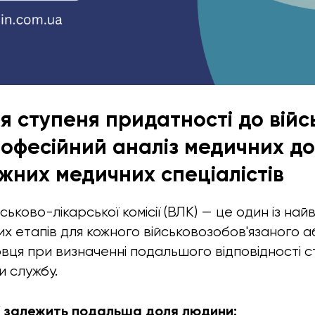
я ступеня придатності до війс
рофесійний аналіз медичних до
жних медичних спеціалістів
ьково-лікарської комісії (ВЛК) — це один із най
их етапів для кожного військовозобов'язаного а
вця при визначенні подальшого відповідності с
и службу.
К залежить подальша доля людини: