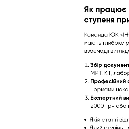
Як працює 
ступеня пр
Команда ЮК «ІНС
мають глибоке р
взаємодії вигля
Збір документ
МРТ, КТ, лабо
Професійний а
нормами наказ
Експертний ви
2000 грн або 
Якій статті ві
Який ступінь 