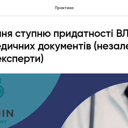
Практика
ня ступню придатності В
едичних документів (незал
експерти)