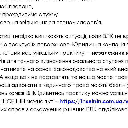
обілізована,
ах проходитиме службу
аво на звільнення за станом здоров’я.
тиці нерідко виникають ситуації, коли ВЛК не в
 або трактує їх поверхнево. Юридична компанія
незалежний 
лістами має унікальну практику —
ів
для точного визначення реального ступеня 
знатимете на основі законодавства на який вис
А якщо вам не поставлять те на що маєте прав
аші адвокати з медичного права мають безліч 
нь комісії ВЛК (дивитись практику можна успіш
https://inseinin.com.ua/
ІНСЕІНІН можна тут -
их справ з оскарження рішення ВЛК опублікова