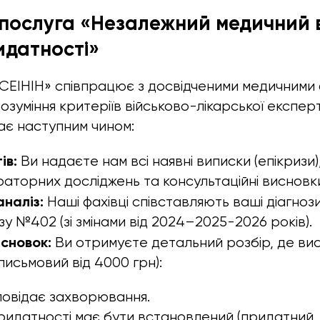
послуга «Незалежний медичний 
идатності»
ЕІНІН» співпрацює з досвідченими медичними ф
озуміння критеріїв військово-лікарської експер
дає наступним чином:
ів:
Ви надаєте нам всі наявні виписки (епікризи)
раторних досліджень та консультаційні висновки
наліз:
Наші фахівці співставляють ваші діагноз
у №402 (зі змінами від 2024–2025-2026 років).
сновок:
Ви отримуєте детальний розбір, де вис
письмовий від 4000 грн):
дповідає захворювання.
придатності має бути встановлений (придатний