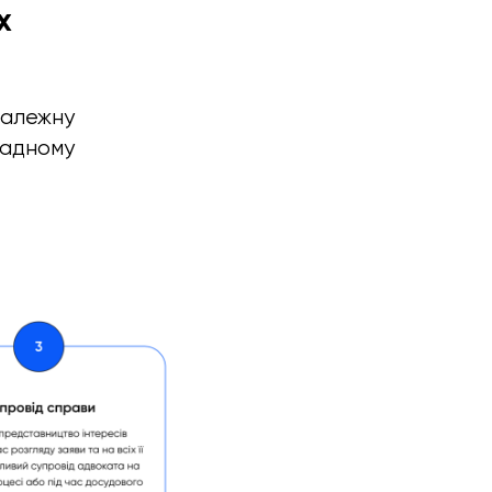
х
належну
ладному