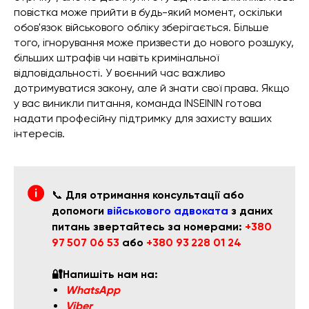
повістка може прийти в будь-який момент, оскільки
обов'язок військового обліку зберігається. Більше
того, ігнорування може призвести до нового розшуку,
більших штрафів чи навіть кримінальної
відповідальності. У воєнний час важливо
дотримуватися закону, але й знати свої права. Якщо
у вас виникли питання, команда INSEININ готова
надати професійну підтримку для захисту ваших
інтересів.
📞
Для отримання консультації або
допомоги
військового адвоката
з даних
питань звертайтесь за номерами:
+380
97 507 06 53
або
+380 93 228 01 24
🔐Напишіть нам на:
WhatsApp
Viber