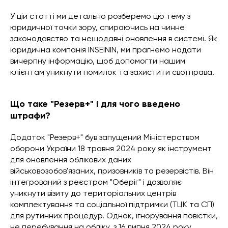
У цій статті ми детально розберемо цю тему з
юридичної точки зору, спираючись на чинне
законодавство та нещодавні оновлення в системі. Як
юридична компанія INSEININ, ми прагнемо надати
вичерпну інформацію, щоб допомогти нашим
клієнтам уникнути помилок та захистити свої права.
Що таке "Резерв+" і для чого введено
штрафи?
Додаток "Резерв+" був запущений Міністерством
оборони України 18 травня 2024 року як інструмент
для оновлення облікових даних
військовозобов'язаних, призовників та резервістів. Він
інтегрований з реєстром "Оберіг" і дозволяє
уникнути візиту до територіальних центрів
комплектування та соціальної підтримки (ТЦК та СП)
для рутинних процедур. Однак, ігнорування повістки,
не перебування на обліку, з 16 липня 2024 року