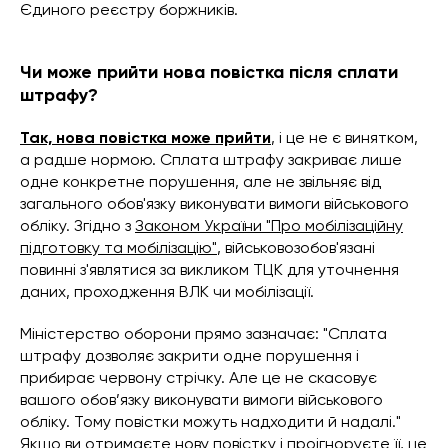
Єдиного реєстру боржників.
Чи може прийти нова повістка після сплати
штрафу?
Так, нова повістка може прийти
, і це не є винятком,
а радше нормою. Сплата штрафу закриває лише
одне конкретне порушення, але не звільняє від
загального обов'язку виконувати вимоги військового
обліку. Згідно з
Законом України "Про мобілізаційну
підготовку та мобілізацію"
, військовозобов'язані
повинні з'являтися за викликом ТЦК для уточнення
даних, проходження ВЛК чи мобілізації.
Міністерство оборони прямо зазначає: "Сплата
штрафу дозволяє закрити одне порушення і
прибирає червону стрічку. Але це не скасовує
вашого обов’язку виконувати вимоги військового
обліку. Тому повістки можуть надходити й надалі."
Якщо ви отримаєте нову повістку і проігноруєте її, це