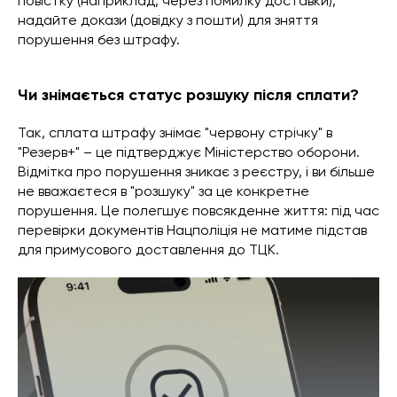
повістку (наприклад, через помилку доставки),
надайте докази (довідку з пошти) для зняття
порушення без штрафу.
Чи знімається статус розшуку після сплати?
Так, сплата штрафу знімає "червону стрічку" в
"Резерв+" – це підтверджує Міністерство оборони.
Відмітка про порушення зникає з реєстру, і ви більше
не вважаєтеся в "розшуку" за це конкретне
порушення. Це полегшує повсякденне життя: під час
перевірки документів Нацполіція не матиме підстав
для примусового доставлення до ТЦК.