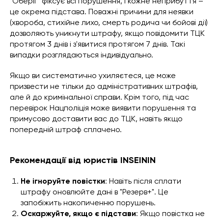
"Оберіг" фіксує всі порушення, і кожне неприбуття –
це окрема підстава. Поважні причини для неявки
(хвороба, стихійне лихо, смерть родича чи бойові дії)
дозволяють уникнути штрафу, якщо повідомити ТЦК
протягом 3 днів і з'явитися протягом 7 днів. Такі
випадки розглядаються індивідуально.
Якщо ви систематично ухиляєтеся, це може
призвести не тільки до адміністративних штрафів,
але й до кримінальної справи. Крім того, під час
перевірок Нацполіція може виявити порушення та
примусово доставити вас до ТЦК, навіть якщо
попередній штраф сплачено.
Рекомендації від юристів INSEININ
Не ігноруйте повістки
: Навіть після сплати
штрафу оновлюйте дані в "Резерв+". Це
запобіжить накопиченню порушень.
Оскаржуйте, якщо є підстави
: Якщо повістка не