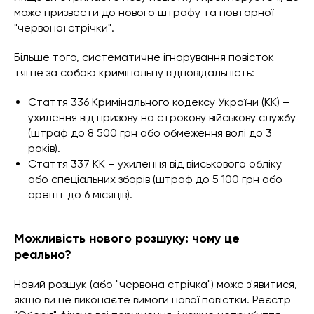
може призвести до нового штрафу та повторної
"червоної стрічки".
Більше того, систематичне ігнорування повісток
тягне за собою кримінальну відповідальність:
Стаття 336
Кримінального кодексу України
(КК) –
ухилення від призову на строкову військову службу
(штраф до 8 500 грн або обмеження волі до 3
років).
Стаття 337 КК – ухилення від військового обліку
або спеціальних зборів (штраф до 5 100 грн або
арешт до 6 місяців).
Можливість нового розшуку: чому це
реально?
Новий розшук (або "червона стрічка") може з'явитися,
якщо ви не виконаєте вимоги нової повістки. Реєстр