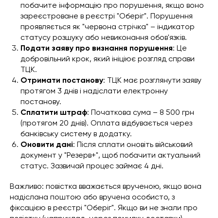
побачите інформацію про порушення, якщо воно
зареєстроване в реєстрі "Оберіг". Порушення
проявляється як "червона стрічка" – індикатор
статусу розшуку або невиконання обов'язків.
Подати заяву про визнання порушення
: Це
добровільний крок, який ініціює розгляд справи
ТЦК.
Отримати постанову
: ТЦК має розглянути заяву
протягом 3 днів і надіслати електронну
постанову.
Сплатити штраф
: Початкова сума – 8 500 грн
(протягом 20 днів). Оплата відбувається через
банківську систему в додатку.
Оновити дані
: Після сплати оновіть військовий
документ у "Резерв+", щоб побачити актуальний
статус. Зазвичай процес займає 4 дні.
Важливо: повістка вважається врученою, якщо вона
надіслана поштою або вручена особисто, з
фіксацією в реєстрі "Оберіг". Якщо ви не знали про