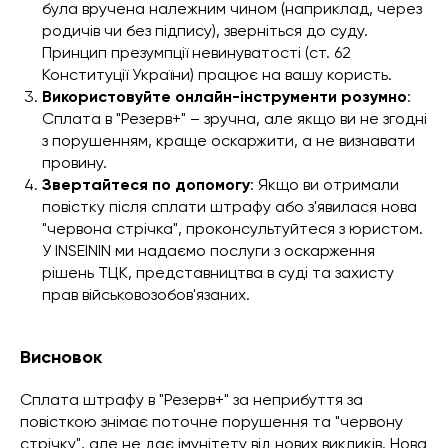
була вручена належним чином (наприклад, через
родичів чи без підпису), зверніться до суду.
Принцип презумпції невинуватості (ст. 62
Конституції України) працює на вашу користь.
Використовуйте онлайн-інструменти розумно
:
Сплата в "Резерв+" – зручна, але якщо ви не згодні
з порушенням, краще оскаржити, а не визнавати
провину.
Звертайтеся по допомогу
: Якщо ви отримали
повістку після сплати штрафу або з'явилася нова
"червона стрічка", проконсультуйтеся з юристом.
У INSEININ ми надаємо послуги з оскарження
рішень ТЦК, представництва в суді та захисту
прав військовозобов'язаних.
Висновок
Сплата штрафу в "Резерв+" за неприбуття за
повісткою знімає поточне порушення та "червону
стрічку", але не дає імунітету від нових викликів. Нова