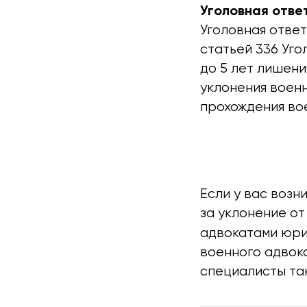
Уголовная отве
Уголовная отве
статьей 336 Уго
до 5 лет лишени
уклонения военн
прохождения во
Если у вас воз
за уклонение от
адвокатами юри
военного адвока
специалисты так