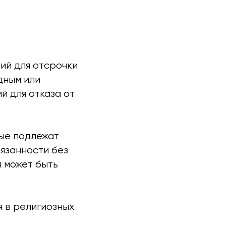
и
ий для отсрочки
дным или
й для отказа от
ные подлежат
язанности без
я может быть
я в религиозных