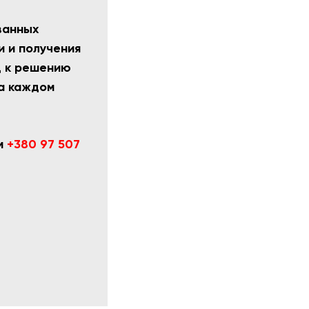
ванных
 и получения
д к решению
а каждом
ам
+380 97 507