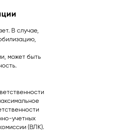
ации
ет. В случае,
мобилизацию,
ии, может быть
ность.
тветственности
 максимальное
ветственности
нно-учетных
омиссии (ВЛК).