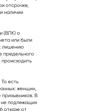
ри отсрочке,
ри наличии
 (ВЛК) о
чета или были
 к лишению
ие предельного
т происходить
 То есть
занных: женщин,
е призывников. В
, не подлежащих
б отказе от