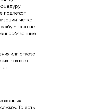
процедуру
ые подлежат
изации" четко
лужбу можно не
военнообязанные
ния или отказа
рых отказ от
з от
 законных
лужбу. То есть,