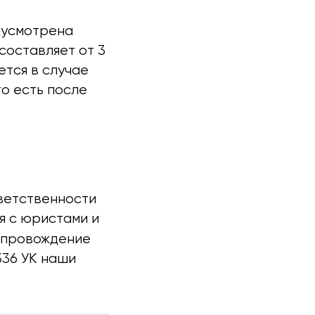
дусмотрена
составляет от 3
ется в случае
то есть после
ветственности
я с юристами и
сопровождение
336 УК наши