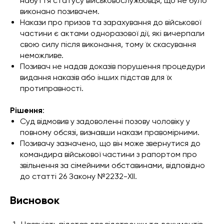
набуття статусу військовослужбовця, що не було
виконано позивачем.
Накази про призов та зарахування до військової
частини є актами одноразової дії, які вичерпали
свою силу після виконання, тому їх скасування
неможливе.
Позивач не надав доказів порушення процедури
видання наказів або інших підстав для їх
протиправності.
Рішення
:
Суд відмовив у задоволенні позову чоловіку у
повному обсязі, визнавши накази правомірними.
Позивачу зазначено, що він може звернутися до
командира військової частини з рапортом про
звільнення за сімейними обставинами, відповідно
до статті 26 Закону №2232-XII.
Висновок