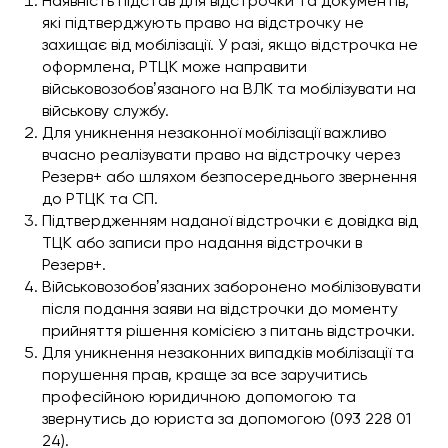
Наявність підстав для відстрочки та документів,
які підтверджують право на відстрочку не
захищає від мобілізації. У разі, якщо відстрочка не
оформлена, РТЦК може направити
військовозобовʼязаного на ВЛК та мобілізувати на
військову службу.
Для уникнення незаконної мобілізації важливо
вчасно реалізувати право на відстрочку через
Резерв+ або шляхом безпосереднього звернення
до РТЦК та СП.
Підтвердженням наданої відстрочки є довідка від
ТЦК або записи про надання відстрочки в
Резерв+.
Військовозобовʼязаних заборонено мобілізовувати
після подання заяви на відстрочки до моменту
прийняття рішення комісією з питань відстрочки.
Для уникнення незаконних випадків мобілізації та
порушення прав, краще за все заручитись
професійною юридичною допомогою та
звернутись до юриста за допомогою (093 228 01
24).