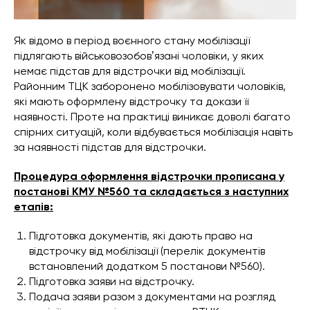
Як відомо в період воєнного стану мобілізації
підлягають військовозобовʼязані чоловіки, у яких
немає підстав для відстрочки від мобілізації.
Районним ТЦК заборонено мобілізовувати чоловіків,
які мають оформлену відстрочку та докази її
наявності. Проте на практиці виникає доволі багато
спірних ситуацій, коли відбувається мобілізація навіть
за наявності підстав для відстрочки.
Процедура оформлення відстрочки прописана у
постанові КМУ №560 та складається з наступних
етапів:
Підготовка документів, які дають право на
відстрочку від мобілізації (перелік документів
встановлений додатком 5 постанови №560).
Підготовка заяви на відстрочку.
Подача заяви разом з документами на розгляд