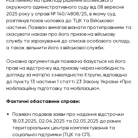
Розглянемо на прикладі рішення Волинського
окружного адміністративного суду від 08 вересня
2025 року у справі № 140/4808/25, в якому суд
розглянув позов чоловіка до ТЦК та Військової
частини. Позивач вимагав визнати протиправними та
скасувати накази про його призов на військову
службу та зарахування до списків особового складу,
а також звільнити його з військової служби.
Основна аргументація позивача базується на його
праві на відстрочку від призову через необхідність
догляду за матір’ю з інвалідністю II групи, відповідно
до пункту 13 частини 1 статті 23 Закону України «Про
мобілізаційну підготовку та мобілізацію».
Фактичні обаставини справи:
Позивач подавав заяви про надання відстрочки
18.03.2025, 02.04.2025 та 02.05.2025 до різних
територіальних центрів комплектування та
соціальної підтримки (ТЦК та СП).