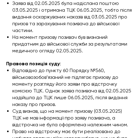
Заява від 02.05.2025 була надіслана поштою
03.05.2025 і отримана ТЦК 06.05.2025, тобто після
видання оскаржуваних наказів від 03.05.2025 про
призов та зарахування позивача до військової
частини.
На момент призову позивач був визнаний
придатним до військової служби за результатами
медичного огляду 02.05.2025.
Правова позиція суду
:
Відповідно до пункту 60 Порядку №560,
військовозобов’язаний не підлягає призову до
моменту розгляду його заяви про відстрочку
комісією ТЦК. Однак заява позивача від 02.05.2025
надійшла до ТЦК лише 06.05.2025, після видання
наказу про призов.
Суд визнав, що на момент призову (03.05.2025)
ТЦК не мав інформації про заяву позивача, а
відстрочка не була оформлена належним чином.
Право на відстрочку має бути реалізовано до