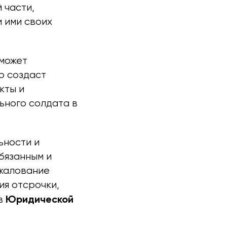
 части,
 ими своих
 может
о создаст
кты и
ьного солдата в
ьности и
бязанным и
бжалование
ия отсрочки,
Юридической
 в