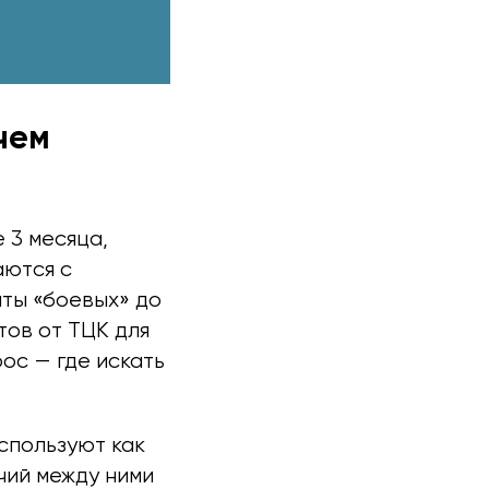
чем
 3 месяца,
аются с
ты «боевых» до
ов от ТЦК для
ос — где искать
спользуют как
чий между ними