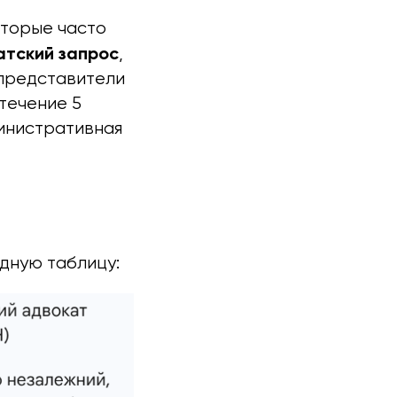
оторые часто
атский запрос
,
 представители
течение 5
инистративная
ядную таблицу: