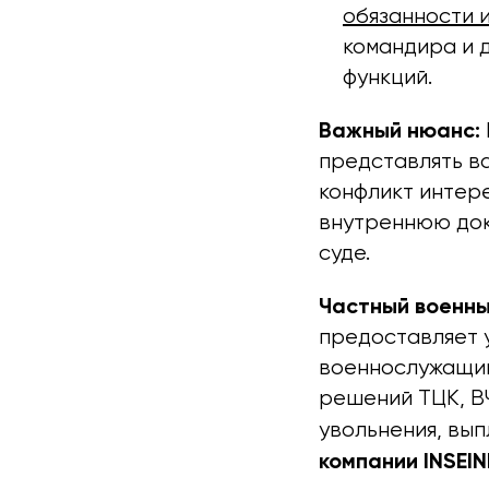
обязанности 
командира и 
функций.
Важный нюанс:
представлять ва
конфликт интере
внутреннюю док
суде.
Частный военн
предоставляет 
военнослужащим
решений ТЦК, В
увольнения, вып
компании INSEIN