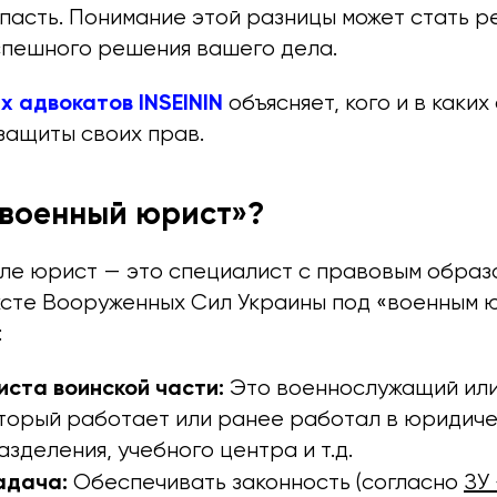
пасть. Понимание этой разницы может стать
спешного решения вашего дела.
х адвокатов INSEININ
объясняет, кого и в каких
защиты своих прав.
«военный юрист»?
ле юрист — это специалист с правовым образ
ксте Вооруженных Сил Украины под «военным 
:
ста воинской части:
Это военнослужащий или
оторый работает или ранее работал в юридич
азделения, учебного центра и т.д.
адача:
Обеспечивать законность (согласно
ЗУ