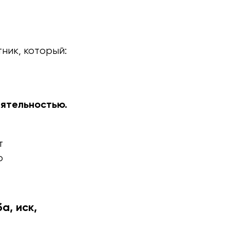
ник, который:
еятельностью.
т
о
а, иск,