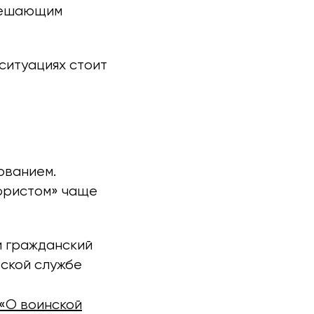
 решающим
 ситуациях стоит
ованием.
юристом» чаще
 гражданский
еской службе
 «О воинской