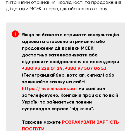
питаннями отримання інвалідності та продовження
дії довідки МСЕК в період дії військового стану.
Якщо ви бажаєте отримати консультацію
адвоката стосовно отримання або
продовження дії довідки МСЕК
достатньо зателефонувати або
відправити повідомлення на месенджери
+380 93 228 01 24
,
+380 97 507 06 53
(Телеграм,вайбер, вотс ап, сигнал) або
залишайте заявку на сайті
h
ttps://inseinin.com.ua
і
ми самі вам
зателефонуємо. Компанія працює по всій
Україні та займається повним
супроводом справи "під ключ".
Також ви можете
РОЗРАХУВАТИ ВАРТІСТЬ
ПОСЛУГИ