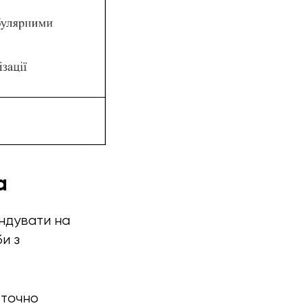
а
ндувати на
и з
 точно