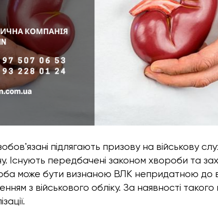
зобовʼязані підлягають призову на військову служ
ну. Існують передбачені законом хвороби та за
соба може бути визнаною ВЛК непридатною до в
енням з військового обліку. За наявності таког
зації.