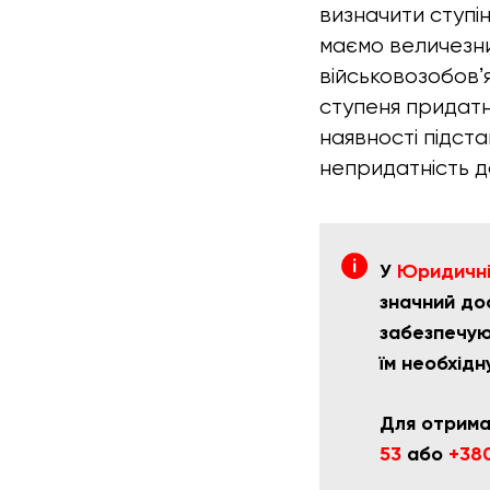
визначити ступін
маємо величезни
військовозобовʼ
ступеня придатн
наявності підст
непридатність до
У
Юридичній
значний до
забезпечую
їм необхід
Для отрима
53
або
+380