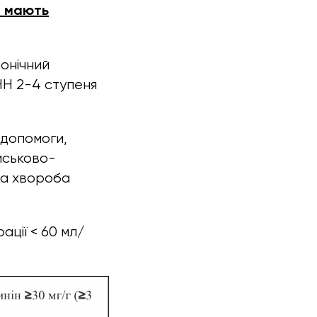
і мають
онічний
НН 2-4 ступеня
 допомоги,
йськово-
на хвороба
ації < 60 мл/