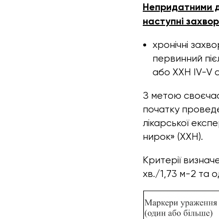
Непридатними до
наступні захво
хронічні захв
первинний піє
або ХХН IV-V с
З метою своєчас
початку проведе
лікарської експ
нирок» (ХХН).
Критерії визначе
хв./1,73 м-2 та о