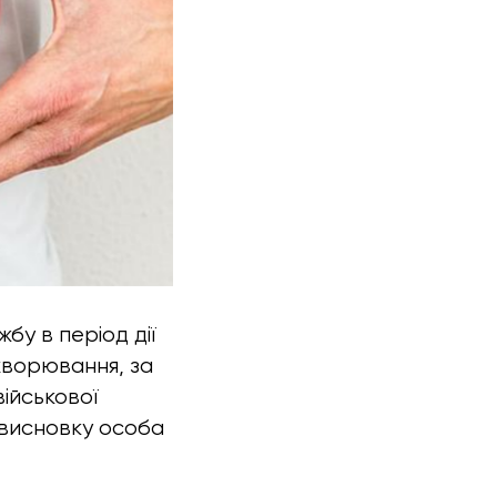
бу в період дії
хворювання, за
ійськової
о висновку особа