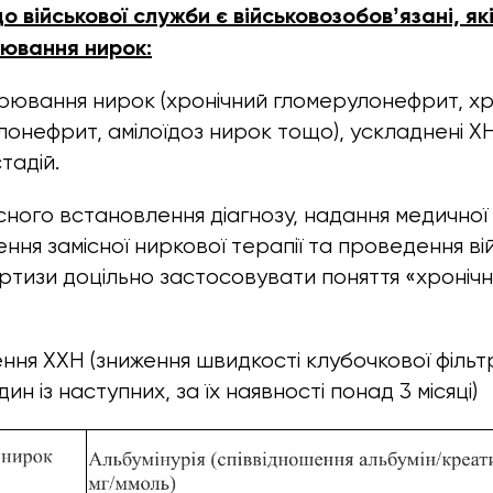
 військової служби є військовозобовʼязані, як
рювання нирок:
орювання нирок (хронічний гломерулонефрит, хр
лонефрит, амілоїдоз нирок тощо), ускладнені Х
тадій.
ного встановлення діагнозу, надання медичної
ння замісної ниркової терапії та проведення ві
ертизи доцільно застосовувати поняття «хроніч
ння ХХН (зниження швидкості клубочкової фільтр
дин із наступних, за їх наявності понад 3 місяці)