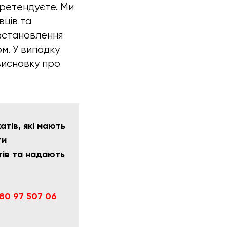
 претендуєте. Ми
вців та
 встановлення
м. У випадку
висновку про
тів, які мають
ти
тів та надають
80 97 507 06