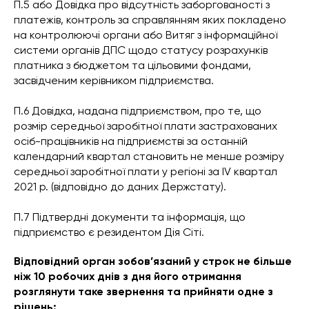
П.5 або Довідка про відсутність заборгованості з
платежів, контроль за справлянням яких покладено
на контролюючі органи або Витяг з інформаційної
системи органів ДПС щодо статусу розрахунків
платника з бюджетом та цільовими фондами,
засвідченим керівником підприємства.
П.6 Довідка, надана підприємством, про те, що
розмір середньої заробітної плати застрахованих
осіб-працівників на підприємстві за останній
календарний квартал становить не менше розміру
середньої заробітної плати у регіоні за IV квартал
2021 р. (відповідно до даних Держстату).
П.7 Підтвердні документи та інформація, що
підприємство є резидентом Дія Сіті.
Відповідний орган зобов’язаний у строк не більше
ніж 10 робочих днів з дня його отримання
розглянути таке звернення та прийняти одне з
рішень: