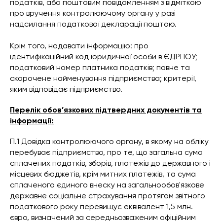
податків, або поштовим повідомленням з відміткою
про вручення контролюючому органу у разі
надсилання податкової декларації поштою.
Крім того, надавати інформацію: про
ідентифікаційний код юридичної особи в ЄДРПОУ;
податковий номер платника податків; повне та
скорочене найменування підприємства; критерії,
яким відповідає підприємство.
Перелік обов’язкових підтвердних документів та
інформації:
П.1 Довідка контролюючого органу, в якому на обліку
перебуває підприємство, про те, що загальна сума
сплачених податків, зборів, платежів до державного і
місцевих бюджетів, крім митних платежів, та сума
сплаченого єдиного внеску на загальнообов'язкове
державне соціальне страхування протягом звітного
податкового року перевищує еквівалент 1,5 млн.
євро, визначений за середньозваженим офіційним