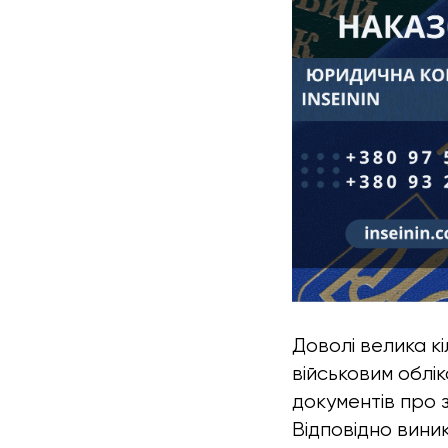
Доволі велика кі
військовим облі
документів про з
Відповідно вини