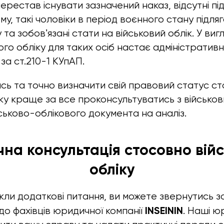
ерестав існувати зазначений наказ, відсутні пі
ому, такі чоловіки в період воєнного стану підл
 та зобовʼязані стати на військовий облік. У ви
ого обліку для таких осіб настає адміністратив
 за ст.210-1 КУпАП.
сь та точно визначити свій правовий статус с
іку краще за все проконсультуватись з військо
ськово-облікового документа на аналіз.
а консультація стосовно вій
обліку
кли додаткові питання, ви можете звернутись з
INSEININ
о фахівців юридичної компанії
. Наші ю