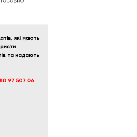
стосовно
тів, які мають
юристи
тів та надають
80 97 507 06