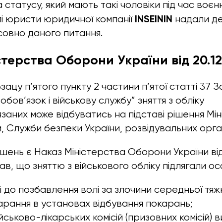
та статусу, який мають такі чоловіки під час воєн
INSEININ
і юристи юридичної компанії
надали де
совно даного питання.
стерства Оборони України від 20.12
зацу п’ятого пункту 2 частини п’ятої статті 37 
обов’язок і військову службу” зняття з обліку
язаних може відбуватись на підставі рішення Мі
, Служби безпеки України, розвідувальних орган
ішень є Наказ Міністерства Оборони України від
ав, що зняттю з військового обліку підлягали осо
і до позбавлення волі за злочини середньої тяжк
арання в установах відбування покарань;
йськово-лікарських комісій (призовних комісій) 