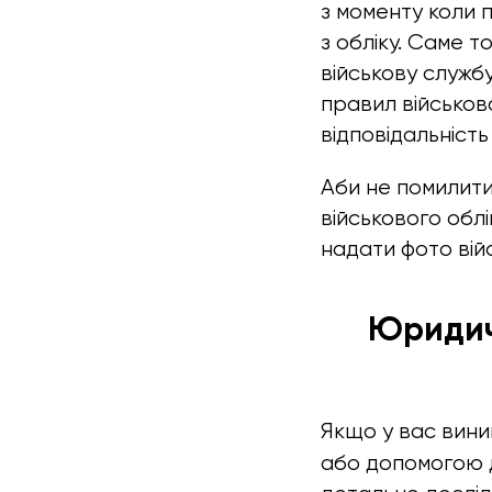
з моменту коли п
з обліку. Саме т
військову службу
правил військов
відповідальність
Аби не помилити
військового обл
надати фото вій
Юридичн
Якщо у вас вини
або допомогою д