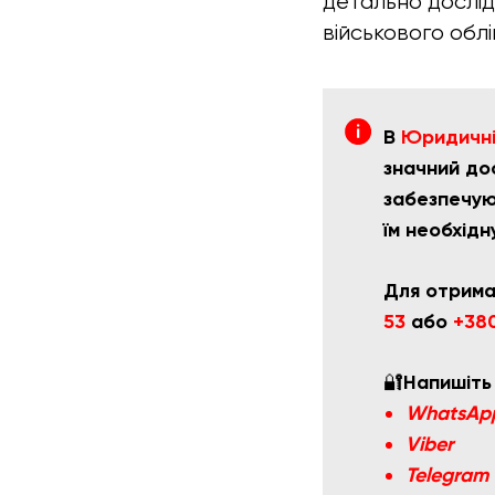
детально дослід
військового облі
В
Юридичній
значний дос
забезпечую
їм необхідн
Для отрима
53
або
+
380
🔐
Напишіть
WhatsAp
Viber
Telegram