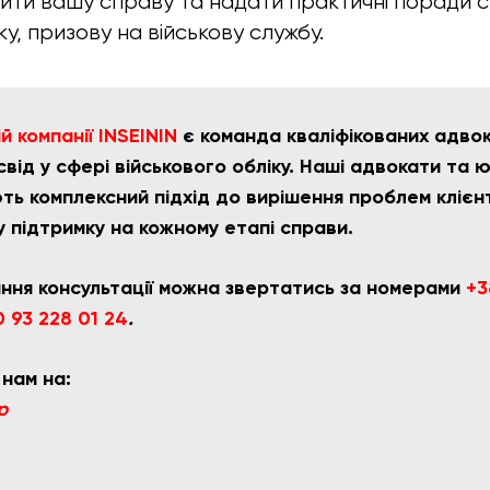
ити вашу справу та надати практичні поради 
ку, призову на військову службу.
 компанії INSEININ
є команда кваліфікованих адвока
від у сфері військового обліку. Наші адвокати та 
ть комплексний підхід до вирішення проблем клієн
у підтримку на кожному етапі справи.
ння консультації можна звертатись за номерами
+3
 93 228 01 24
.
 нам на:
p