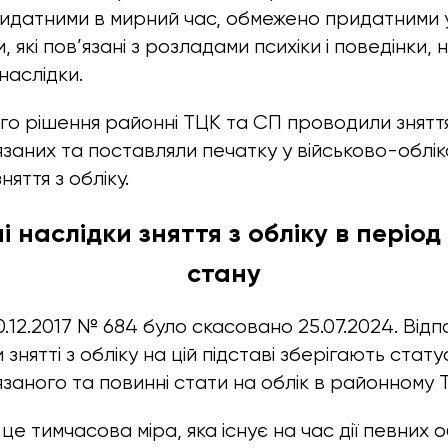
идатними в мирний час, обмежено придатними 
 які пов’язані з розладами психіки і поведінки, 
 наслідки.
ого рішення районні ТЦК та СП проводили зняття
язаних та поставляли печатку у військово-облі
няття з обліку.
 наслідки зняття з обліку в період
стану
.12.2017 № 684 було скасовано 25.07.2024. Відпо
и знятті з обліку на цій підставі зберігають стату
язаного та повинні стати на облік в районному 
- це тимчасова міра, яка існує на час дії певних 