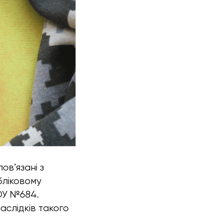
овʼязані з
бліковому
МОУ №684.
аслідків такого