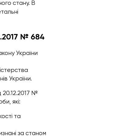
ного стану. В
тальні
.2017 № 684
Закону України
ністерства
ів України.
 20.12.2017 №
би, які:
ості та
визнані за станом