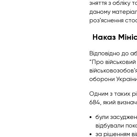
зняття з обліку 
даному матеріал
розʼяснення сто
Наказ Міні
Відповідно до аб
“Про військовий 
військовозобовʼ
оборони України
Одним з таких р
684, який визнач
були засуджен
відбували пок
за рішенням ві