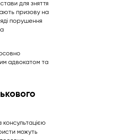
дстави для зняття
ягають призову на
гляді порушення
на
тосовно
вим адвокатом та
ськового
а консультацією
ристи можуть