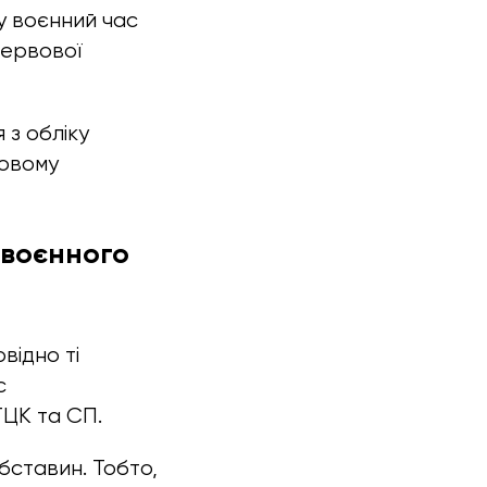
у воєнний час
нервової
 з обліку
ковому
 воєнного
відно ті
с
ТЦК та СП.
обставин. Тобто,