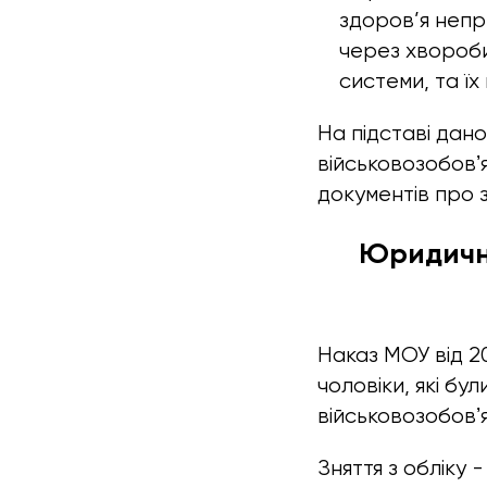
здоров’я непр
через хвороби,
системи, та їх
На підставі дан
військовозобовʼ
документів про з
Юридичні
Наказ МОУ від 20
чоловіки, які бул
військовозобовʼ
Зняття з обліку 