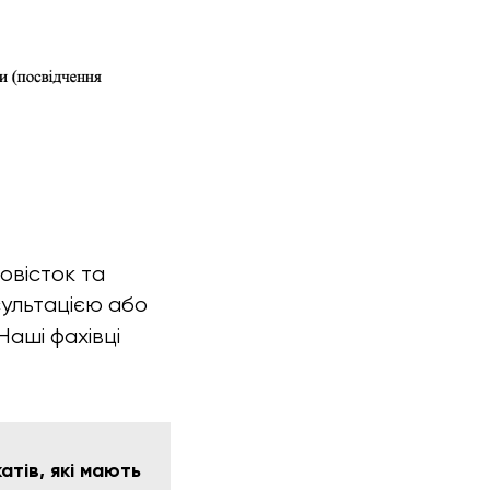
овісток та
нсультацією або
 Наші фахівці
тів, які мають