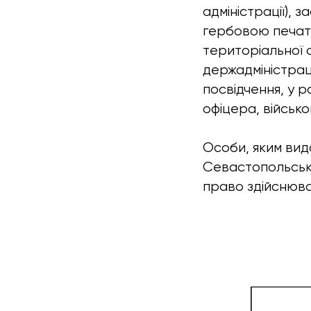
адміністрації), 
гербовою печатк
територіальної 
держадміністраці
посвідчення, у 
офіцера, військо
Особи, яким вид
Севастопольської
право здійснюва