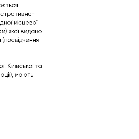
люється
ністративно-
дної місцевої
ом) якої видано
 (посвідчення
, Київської та
ації), мають