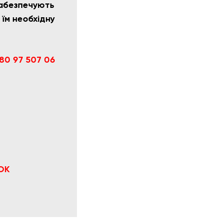
 забезпечують
 їм необхідну
80 97 507 06
ОК