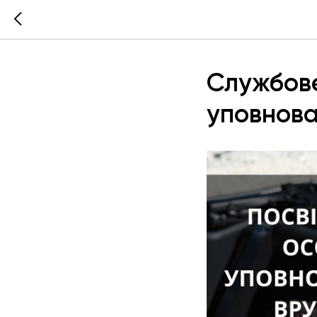
Службове
уповнова