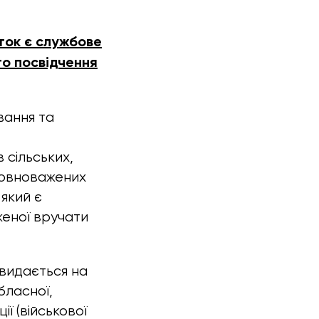
ток є службове
го посвідчення
вання та
 сільських,
уповноважених
 який є
женої вручати
 видається на
бласної,
ї (військової