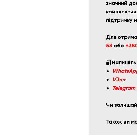
значний дос
комплексний
підтримку 
Для отрима
53
або
+380
🔐
Напишіть
WhatsAp
Viber
Telegram
Чи залишай
Також ви 