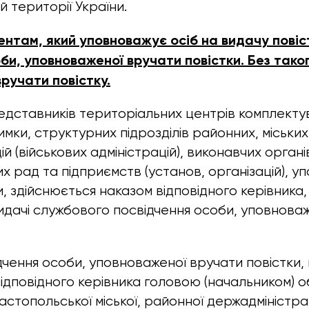
ій території України.
нтам, який уповноважує осіб на видачу повіс
би, уповноваженої вручати повістки. Без тако
ручати повістку.
дставників територіальних центрів комплекту
имки, структурних підрозділів районних, міських
й (військових адміністрацій), виконавчих органів
их рад та підприємств (установ, організацій), 
, здійснюється наказом відповідного керівника,
идачі службового посвідчення особи, уповнова
чення особи, уповноваженої вручати повістки,
відповідного керівника головою (начальником) о
астопольської міської, районної держадміністраці