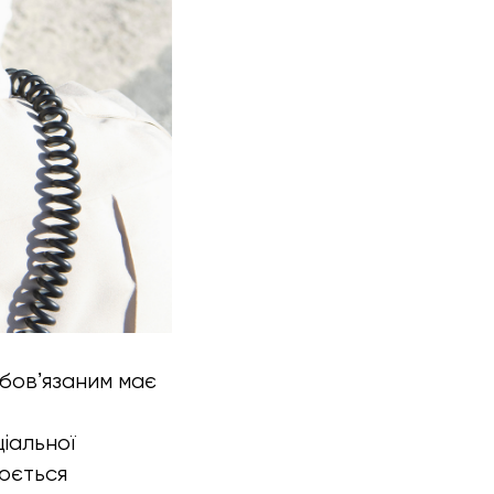
обовʼязаним має
іальної
рюється