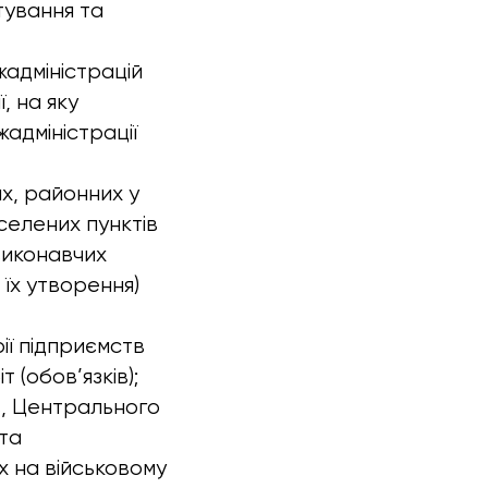
тування та
жадміністрацій
, на яку
адміністрації
х, районних у
аселених пунктів
виконавчих
 їх утворення)
ії підприємств
 (обов’язків);
в, Центрального
 та
х на військовому