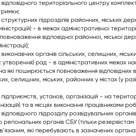
відповідного територіального центру комплек
тримки;
структурних підрозділів районних, міських дер
міністрацій) - в межах адміністративної території
овноваження відповідної районної, міської держ
іністрації);
виконавчих органів сільських, селищних, міськи
 їх утворення) рад - в адміністративних межах н
 на які поширюється повноваження відповідних 
ких, селищних, міських, районних у містах (у разі
підприємств, установ, організацій - на територ
нізацій) та в місцях виконання працівниками робіт
відповідного підрозділу розвідувальних органі
о регіональних органів СБУ (тільки резервістам
в’язаним, які перебувають в зазначених органа