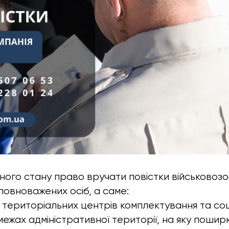
єнного стану право вручати повістки військовоз
уповноважених осіб, а саме:
територіальних центрів комплектування та соц
 межах адміністративної території, на яку поши