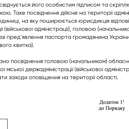
засвідчується його особистим підписом та скріп
ою. Таке посвідчення дійсне на території адмі
одиниці, на яку поширюється юрисдикція відпові
ї (військової адміністрації), головою (начальник
разі пред’явлення паспорта громадянина України
вого квитка).
ано посвідчення головою (начальником) обласної
 міської держадміністрації (військової адміністр
ти заходи оповіщення на території області.