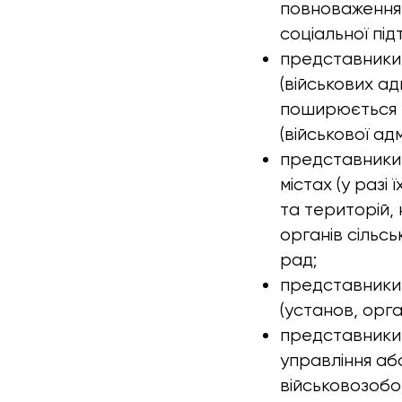
повноваження 
соціальної під
представники 
(військових ад
поширюється п
(військової адм
представники 
містах (у разі
та територій,
органів сільсь
рад;
представники 
(установ, орга
представники 
управління аб
військовозобо