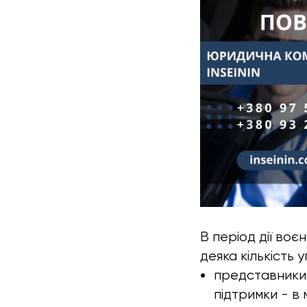
В період дії во
деяка кількість 
представники 
підтримки - в