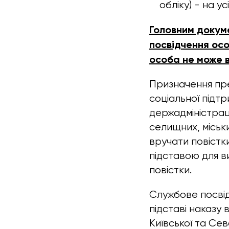
обліку) - на ус
Головним докуме
посвідчення осо
особа не може в
Призначення пре
соціальної підтр
держадміністраці
селищних, міськ
вручати повістки
підставою для в
повістки.
Службове посвід
підставі наказу 
Київської та Сев