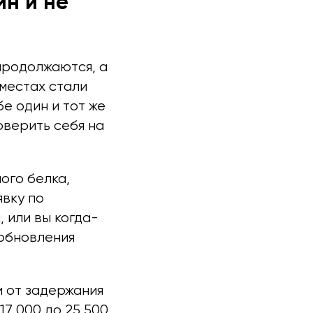
йн и не
продолжаются, а
 местах стали
е один и тот же
оверить себя на
ого белка,
явку по
, или вы когда-
 обновления
 от задержания
17 000 до 25 500