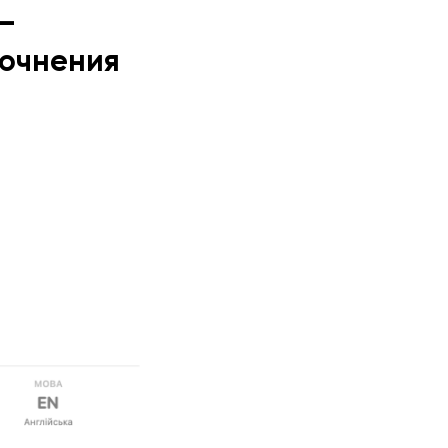
–
точнения