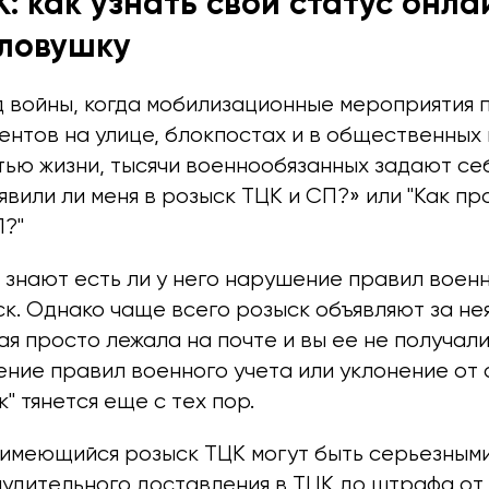
: как узнать свой статус онла
 ловушку
д войны, когда мобилизационные мероприятия 
нтов на улице, блокпостах и ​​в общественных
ью жизни, тысячи военнообязанных задают себ
явили ли меня в розыск ТЦК и СП?» или "Как пр
П?"
е знают есть ли у него нарушение правил военн
к. Однако чаще всего розыск объявляют за не
ая просто лежала на почте и вы ее не получали
ение правил военного учета или уклонение от
" тянется еще с тех пор.
 имеющийся розыск ТЦК могут быть серьезными
удительного доставления в ТЦК до штрафа от 