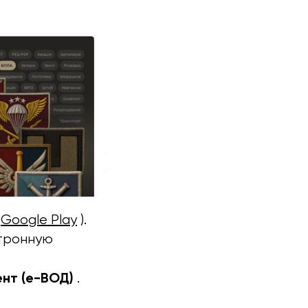
/
Google Play
).
ктронную
нт (е-ВОД)
.