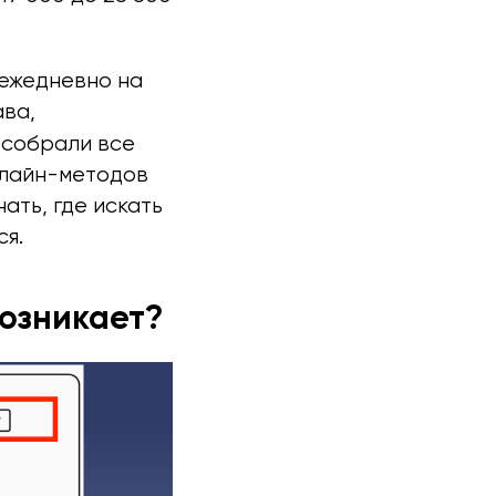
 ежедневно на
ва,
 собрали все
нлайн-методов
ать, где искать
ся.
возникает?