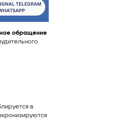
ное обращение
нудительного
блируется в
инхронизируются