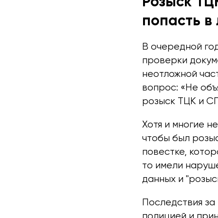
Розыск ТЦК
попасть в
В очередной го
проверки докуме
неотложной част
вопрос: «Не объ
розыск ТЦК и С
Хотя и многие н
чтобы был розыс
повестке, котор
то имели наруш
данных и "розыск
Последствия за
полицией и прин