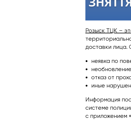
Розыск ТЦК – э
территориально
доставки лица. 
неявка по пов
необновление
отказ от прох
иные нарушен
Информация пос
системе полиции
с приложением 