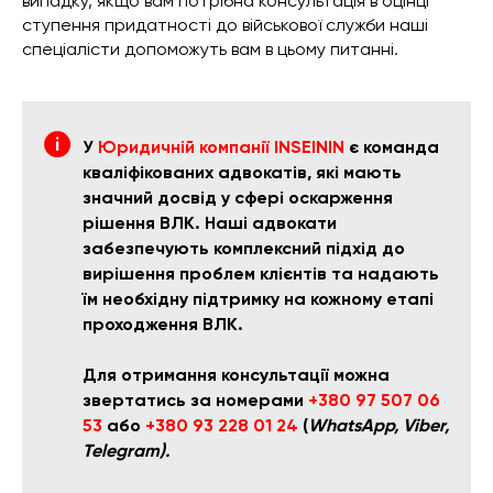
випадку, якщо вам потрібна консультація в оцінці
ступення придатності до військової служби наші
спеціалісти допоможуть вам в цьому питанні.
У
Юридичній компанії INSEININ
є команда
кваліфікованих адвокатів, які мають
значний досвід у сфері оскарження
рішення ВЛК. Наші адвокати
забезпечують комплексний підхід до
вирішення проблем клієнтів та надають
їм необхідну підтримку на кожному етапі
проходження ВЛК.
Для отримання консультації можна
звертатись за номерами
+380 97 507 06
53
або
+380 93 228 01 24
(
WhatsApp, Viber,
Telegram).