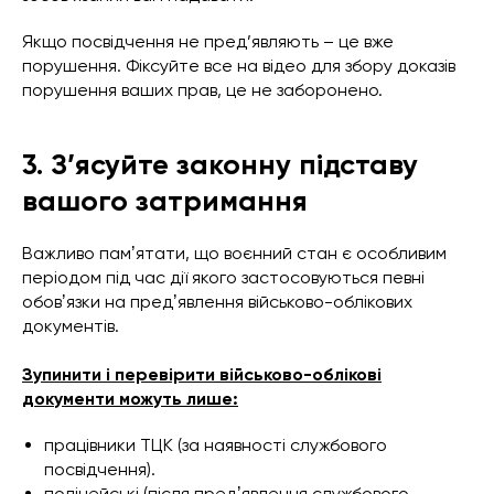
Якщо посвідчення не пред’являють – це вже
порушення. Фіксуйте все на відео для збору доказів
порушення ваших прав, це не заборонено.
3. З’ясуйте законну підставу
вашого затримання
Важливо памʼятати, що воєнний стан є особливим
періодом під час дії якого застосовуються певні
обовʼязки на предʼявлення військово-облікових
документів.
Зупинити і перевірити військово-облікові
документи можуть лише:
працівники ТЦК (за наявності службового
посвідчення).
поліцейські (після предʼявлення службового