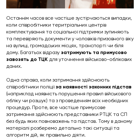
Останнім часов все частіше зустірчаються випадки,
коли співробітники теритріальних центрів
комплектування та соціальної підтримки зупиняють
та перевіряють документи у чоловіків призовного віку
на вулиці, громадських місцях, транспорті чи біля
дому. Багатьох відразу
затримують та примусово
завозять до ТЦК
для уточнення військово-облікових
даних.
Одна справа, коли затримання здійснюють
співробітники поліції
за наявності законних підстав
(наприклад наявність порушення правил військового
обліку чи розшук) та з проведенням всіх необхідних
процедур. Проте, все частіше примусове
затримання здійснюють представники РТЦК та СП
без будь яких повноважень та підстав. Тому в даному
матеріалі розберемо детально такі ситуації та
алгоритм дій, як правильно діяти.