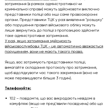
затримання (в рамках адміністративної чи
кримінальної справи) можуть здійснювати виключно
представники поліції або інші саме правоохоронні
органи. Представники ТЦК у разі виявлення "розшуку"
або порушення правил військового обліку можуть
лише звернутись до поліції з пропозицією здійснити
таке адміністративне затримання.
У разі, якщо затримання здійснюють
військовослужбовці ТЦК - це автоматично вважається
порушенням, вони не мають такого права.
Якщо, вас затримують представники поліції,
вимагайте складання протоколу про затримання,
щоб відслідкувати час такого закримання (воно не
може перевищувати більше 3 годин).
Телефонуйте:
102 – повідомте, що вас викрадають невідомі в
камуфляжі (якщо не пред’явили посвідчень) або що