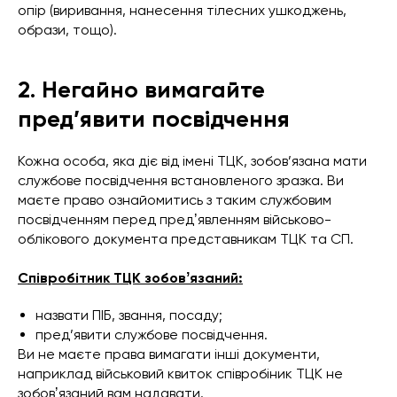
опір (виривання, нанесення тілесних ушкоджень,
образи, тощо).
2. Негайно вимагайте
пред’явити посвідчення
Кожна особа, яка діє від імені ТЦК, зобов’язана мати
службове посвідчення встановленого зразка. Ви
маєте право ознайомитись з таким службовим
посвідченням перед предʼявленням військово-
облікового документа представникам ТЦК та СП.
Співробітник ТЦК зобовʼязаний:
назвати ПІБ, звання, посаду;
пред’явити службове посвідчення.
Ви не маєте права вимагати інші документи,
наприклад військовий квиток співробіник ТЦК не
зобовʼязаний вам надавати.