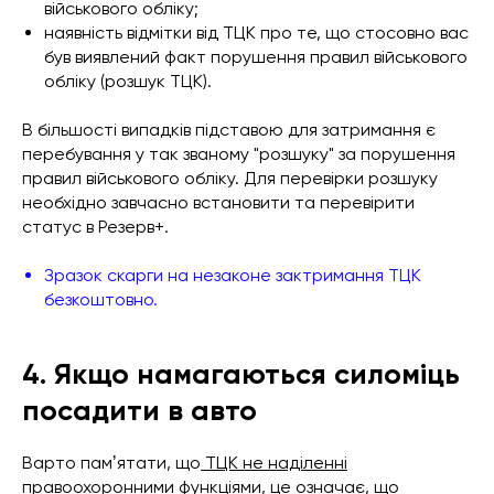
військового обліку;
наявність відмітки від ТЦК про те, що стосовно вас
був виявлений факт порушення правил військового
обліку (розшук ТЦК).
В більшості випадків підставою для затримання є
перебування у так званому "розшуку" за порушення
правил військового обліку. Для перевірки розшуку
необхідно завчасно встановити та перевірити
статус в Резерв+.
Зразок скарги на незаконе зактримання ТЦК
безкоштовно.
4. Якщо намагаються силоміць
посадити в авто
Варто памʼятати, що
ТЦК не наділенні
правоохоронними функціями,
це означає, що