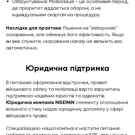
Обґрунтування: Мобілізація – це особливий період,
де пріоритет віддається обороні, а не
індивідуальним скаргам на процедуру.
Наслідки для практики
: Рішення не "забороняє"
оскарження, але обмежує його ефективність. Якщо
ви вже служите, скасування наказу не звільнить вас
автоматично.
Юридична підтримка
В питаннях оформлення відстрочки, правил
військового обліку та мобілізації варто заручитись
підтримкою надійних юристів та адвокатів.
Юридична компанія INSEININ
з моменту оголошення
воєнного стану надає юридичну допомогу у сфері
військового права.
Спеціалізацією нашої компнаї є наступні питання:
мобілізація, відстрочка, оскарження ВЛК, звільнення з