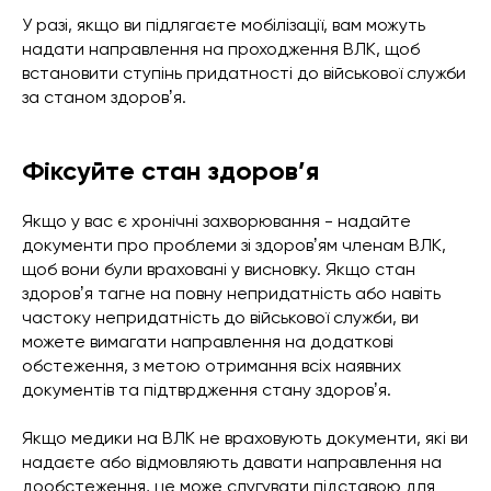
У разі, якщо ви підлягаєте мобілізації, вам можуть
надати направлення на проходження ВЛК, щоб
встановити ступінь придатності до військової служби
за станом здоровʼя.
Фіксуйте стан здоров’я
Якщо у вас є хронічні захворювання - надайте
документи про проблеми зі здоровʼям членам ВЛК,
щоб вони були враховані у висновку. Якщо стан
здоровʼя тагне на повну непридатність або навіть
частоку непридатність до військової служби, ви
можете вимагати направлення на додаткові
обстеження, з метою отримання всіх наявних
документів та підтврдження стану здоровʼя.
Якщо медики на ВЛК не враховують документи, які ви
надаєте або відмовляють давати направлення на
дообстеження, це може слугувати підставою для