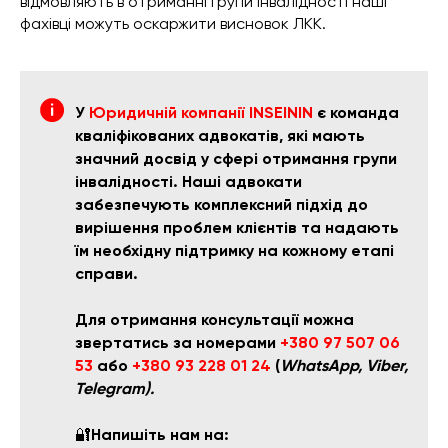
відмовляють в отриманні групи інвалідності наші
фахівці можуть оскаржити висновок ЛКК.
У
Юридичній компанії INSEININ
є команда
кваліфікованих адвокатів, які мають
значний досвід у сфері отримання групи
інвалідності. Наші адвокати
забезпечують комплексний підхід до
вирішення проблем клієнтів та надають
їм необхідну підтримку на кожному етапі
справи.
Для отримання консультації можна
звертатись за номерами
+380 97 507 06
53
або
+380 93 228 01 24
(
WhatsApp, Viber,
Telegram).
🔐
Напишіть нам на: