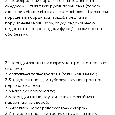
2.1 церебральний параліч та інші паралітичні
синдроми. Стійкі тяжкі рухові порушення (парези
однієї або більше кінцівок, генералізовані гіперкінези,
порушення координації тощо), поєднані з
порушеннями мови, зору, слуху, ендокринною
недостатністю, розладами функції тазових органів
або без них.
3.1 наслідки запальних хвороб центральної нервової
системи;
3.2 запальна поліневропатія (залишкові явища);
3.3 віддалені наслідки туберкульозу центральної
нервової системи;
3.4 наслідки поліомієліту;
3.5 наслідки інших, неуточнених інфекційних і
паразитарних хвороб;
3.6 наслідки цереброваскулярних хвороб;
3.7 віддалені наслідки травм, отруєнь та інших