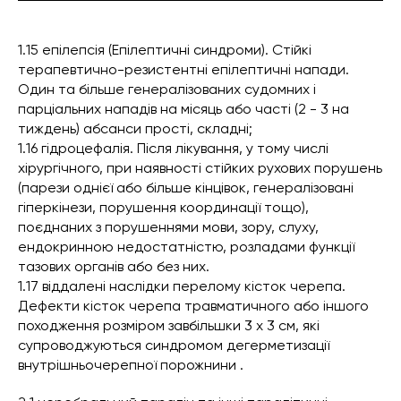
1.15 епілепсія (Епілептичні синдроми). Стійкі
терапевтично-резистентні епілептичні напади.
Один та більше генералізованих судомних і
парціальних нападів на місяць або часті (2 - 3 на
тиждень) абсанси прості, складні;
1.16 гідроцефалія. Після лікування, у тому числі
хірургічного, при наявності стійких рухових порушень
(парези однієї або більше кінцівок, генералізовані
гіперкінези, порушення координації тощо),
поєднаних з порушеннями мови, зору, слуху,
ендокринною недостатністю, розладами функції
тазових органів або без них.
1.17 віддалені наслідки перелому кісток черепа.
Дефекти кісток черепа травматичного або іншого
походження розміром завбільшки 3 х 3 см, які
супроводжуються синдромом дегерметизації
внутрішньочерепної порожнини .