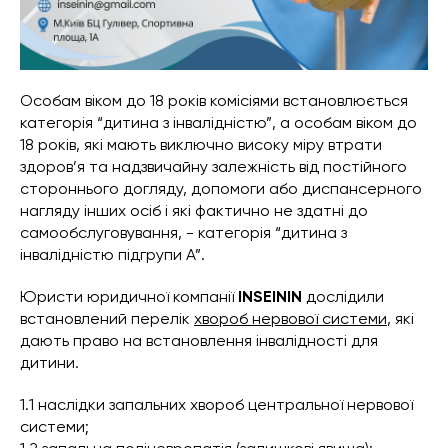
Особам віком до 18 років комісіями встановлюється
категорія “дитина з інвалідністю”, а особам віком до
18 років, які мають виключно високу міру втрати
здоров’я та надзвичайну залежність від постійного
стороннього догляду, допомоги або диспансерного
нагляду інших осіб і які фактично не здатні до
самообслуговування, - категорія “дитина з
інвалідністю підгрупи А”.
Юристи юридичної компанії
INSEININ
дослідили
встановлений перелік
хвороб нервової системи
, які
дають право на встановлення інвалідності для
дитини.
1.1 наслідки запальних хвороб центральної нервової
системи;