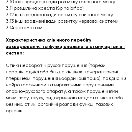
3.10 інші вроджені вади розвитку головного мозку
3.11 розщілина хребта (Spina bifida)
3.12 інші вроджені вади розвитку спинного мозку
3.13 інші вроджені вади розвитку нервової системи
3.14 факоматози
Характеристика клінічного перебігу
захворювання та функціонального стану органів і
систем:
Стійкі необоротні рухові порушення (парези,
паралічі однієї або більше кінцівок, генералізовані
гіперкінези, порушення координації тощо), поєднані з
нейротрофічними та вираженими порушеннями
опорно-рухового апарату, а також порушеннями
мови, зору, слуху, ендокринною недостатністю або
без них, стійкі органічні розлади функції тазових
органів.