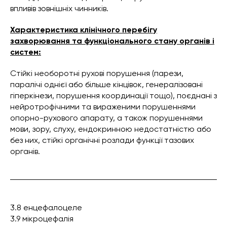
впливів зовнішніх чинників.
Характеристика клінічного перебігу
захворювання та функціонального стану органів і
систем:
Стійкі необоротні рухові порушення (парези,
паралічі однієї або більше кінцівок, генералізовані
гіперкінези, порушення координації тощо), поєднані з
нейротрофічними та вираженими порушеннями
опорно-рухового апарату, а також порушеннями
мови, зору, слуху, ендокринною недостатністю або
без них, стійкі органічні розлади функції тазових
органів.
3.8 енцефалоцеле
3.9 мікроцефалія