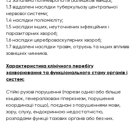
1.2 запальна поліневропатія (залишкові явища);
1.3 віддалені наслідки туберкульозу центральної
нервової системи;
1.4 наслідки поліомієліту;
1.5 наслідки інших, неуточнених інфекційних і
паразитарних хвороб;
1.6 наслідки цереброваскулярних хвороб;
1.7 віддалені наслідки травм, отруєнь та інших впливів
зовнішніх чинників.
Характеристика клінічного перебігу
захворювання та функціонального стану органів і
систем:
Стійкі рухові порушення (парези однієї або більше
кінцівок, генералізовані гіперкінези, порушення
координації тощо), поєднані з порушеннями мови,
зору, слуху, ендокринною недостатністю,
розладами функції тазових органів або без них.