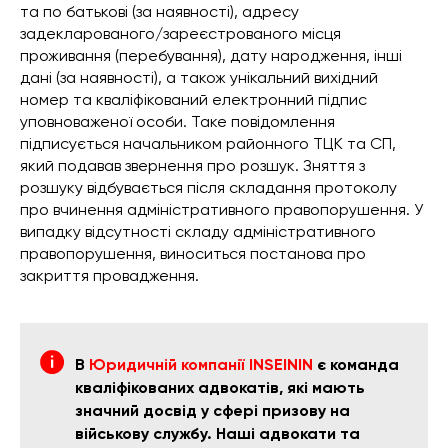
та по батькові (за наявності), адресу
задекларованого/зареєстрованого місця
проживання (перебування), дату народження, інші
дані (за наявності), а також унікальний вихідний
номер та кваліфікований електронний підпис
уповноваженої особи. Таке повідомлення
підписується начальником районного ТЦК та СП,
який подавав звернення про розшук. Зняття з
розшуку відбувається після складання протоколу
про вчинення адміністративного правопорушення. У
випадку відсутності складу адміністративного
правопорушення, виноситься постанова про
закриття провадження.
В
Юридичній компанії INSEININ
є команда
кваліфікованих адвокатів, які мають
значний досвід у сфері призову на
військову службу. Наші адвокати та