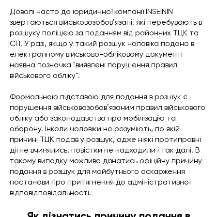
Доволі часто до юридичної компанії INSEININ
звертаються військовозобовʼязані, які перебувають в
розшуку поліцією за поданням від районних ТЦК та
СП. У разі, якщо у такий розшук чоловіка подано в
електронному військово-обліковому документі
наявна позначка "виявлені порушення правил
військового обліку".
Формальною підставою для подання в розшук є
порушення військовозобовʼязаним правил військового
обліку або законодавства про мобілізацію та
оборону. Інколи чоловіки не розуміють, по якій
причині ТЦК подав у розшук, адже ніякі протиправні
дії не вчинялись, повістки не надходили і так далі. В
такому випадку можливо дізнатись офіційну причину
подання в розшук для майбутнього оскарження
постанови про притягнення до адміністративної
відповідповідальності.
Як дізнатись причину подання в