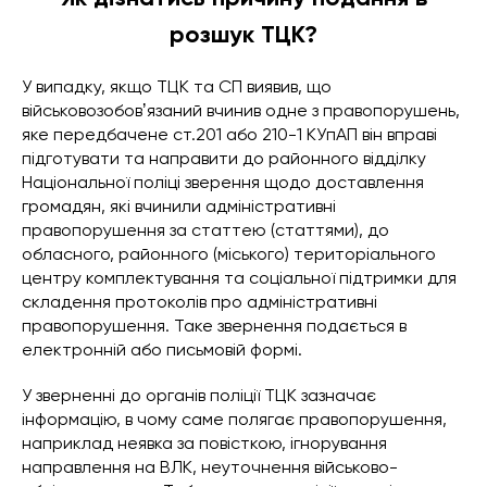
розшук ТЦК?
У випадку, якщо ТЦК та СП виявив, що
військовозобовʼязаний вчинив одне з правопорушень,
яке передбачене ст.201 або 210-1 КУпАП він вправі
підготувати та направити до районного відділку
Національної поліці зверення щодо доставлення
громадян, які вчинили адміністративні
правопорушення за статтею (статтями), до
обласного, районного (міського) територіального
центру комплектування та соціальної підтримки для
складення протоколів про адміністративні
правопорушення. Таке звернення подається в
електронній або письмовій формі.
У зверненні до органів поліції ТЦК зазначає
інформацію, в чому саме полягає правопорушення,
наприклад неявка за повісткою, ігнорування
направлення на ВЛК, неуточнення військово-