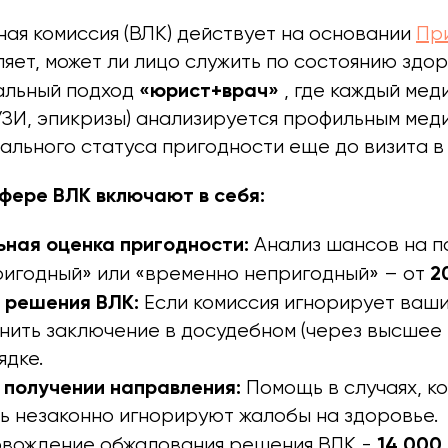
ая комиссия (ВЛК) действует на основании
Пр
яет, может ли лицо служить по состоянию здор
«юрист+врач»
альный подход
, где каждый мед
УЗИ, эпикризы) анализируется профильным мед
ального статуса пригодности еще до визита в
сфере ВЛК включают в себя:
ная оценка пригодности:
Анализ шансов на п
2
ригодный» или «временно непригодный» – от
 решения ВЛК:
Если комиссия игнорирует ваши
нить заключение в досудебном (через высшее 
ядке.
 получении направления:
Помощь в случаях, ко
ть незаконно игнорируют жалобы на здоровье.
14 000
вождение обжалования решения ВЛК -