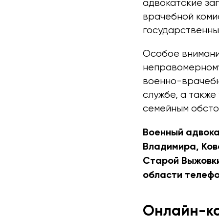
адвокатские за
врачебной коми
государственны
Особое внимани
неправомерному
военно-врачебн
службе, а такж
семейным обсто
Военный адвока
Владимира, Ков
Старой Выжовки
области телефон
Онлайн-ко