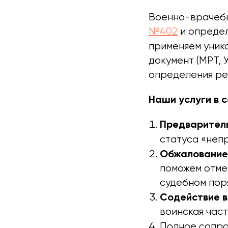
Военно-врачебн
№402
и определ
применяем уник
документ (МРТ, 
определения ре
Наши услуги в 
Предваритель
статуса «неп
Обжалование
поможем отме
судебном пор
Содействие в
воинская час
Полное сопро