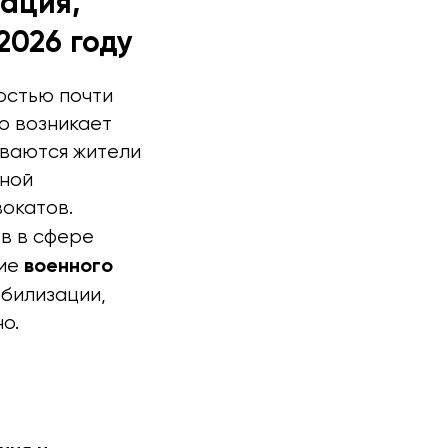
ация,
026 году
ностью почти
о возникает
иваются жители
вной
окатов.
ов в сфере
военного
ние
билизации,
о.