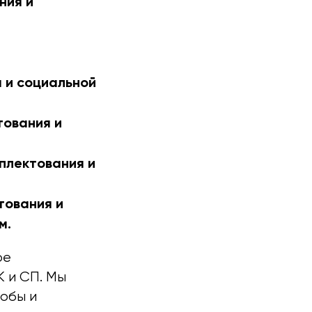
ния и
 и социальной
тования и
плектования и
тования и
м.
ое
К и СП. Мы
лобы и