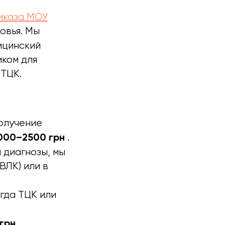
иказа МОУ
овья. Мы
ицинский
иком для
 ТЦК.
олучение
000–2500 грн
.
 диагнозы, мы
ВЛК) или в
гда ТЦК или
 грн
.