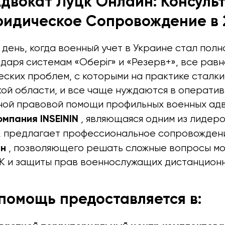
двокат Луцк Онлайн: Консульт
идическое Сопровождение в 2
день, когда военный учет в Украине стал пол
аря системам «Оберіг» и «Резерв+», все равн
еских проблем, с которыми на практике сталк
кой области, и все чаще нуждаются в операти
ой правовой помощи профильных военных адв
мпания INSEININ
, являющаяся одним из лидер
, предлагает профессиональное сопровожде
йн
, позволяющего решать сложные вопросы мо
К и защиты прав военнослужащих дистанционн
помощь предоставляется в: