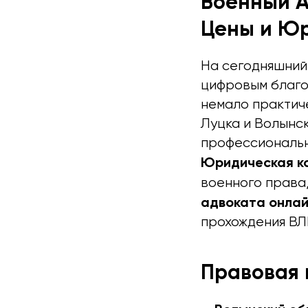
Военный А
Цены и Юр
На сегодняшний 
цифровым благод
немало практич
Луцка и Волынс
профессиональн
Юридическая ко
военного права
адвоката онла
прохождения ВЛ
Правовая 