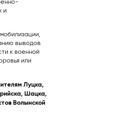
оенно-
х и
 мобилизации,
ванию выводов
ти к военной
оровья или
ителям Луцка,
урийска, Шацка,
ктов Волынской