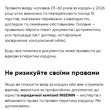
Правила виїзду чоловіків 23–60 років за кордон у 2026
році чітко визначені та передбачають понад 10
підстав, пов’язаних переважно з інвалідністю,
доглядом та сімейними обставинами. Головне —
правильно зібрати пакет документів і дотриматись
усіх процедур (акт догляду, нотаріальне
засвідчення, консульський облік).
Будь-яка помилка в документах може призвести до
відмови в перетині кордону.
Не ризикуйте своїми правами
Якщо ви плануєте виїзд за кордон або вже отримали
відмову, зверніться за професійною допомогою до
юристів
юридичної компанії INSEININ
— експертів з
військового права та правил перетину кордону. Ми
допоможемо: