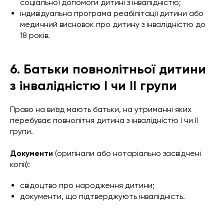
соціальної допомоги дитині з інвалідністю;
індивідуальна програма реабілітації дитини або
медичний висновок про дитину з інвалідністю до
18 років.
6. Батьки повнолітньої дитини
з інвалідністю I чи II групи
Право на виїзд мають батьки, на утриманні яких
перебуває повнолітня дитина з інвалідністю I чи II
групи.
Документи
(оригінали або нотаріально засвідчені
копії):
свідоцтво про народження дитини;
документи, що підтверджують інвалідність.