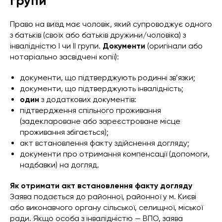
групи
Право на виїзд має чоловік, який супроводжує одного
з батьків (своїх або батьків дружини/чоловіка) з
інвалідністю I чи II групи.
Документи
(оригінали або
нотаріально засвідчені копії):
документи, що підтверджують родинні зв’язки;
документи, що підтверджують інвалідність;
один
з додаткових документів:
підтвердження спільного проживання
(задеклароване або зареєстроване місце
проживання збігається);
акт встановлення факту здійснення догляду;
документи про отримання компенсації (допомоги,
надбавки) на догляд.
Як отримати акт встановлення факту догляду
Заява подається до районної, районної у м. Києві
або виконавчого органу сільської, селищної, міської
ради. Якщо особа з інвалідністю — ВПО, заява