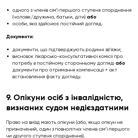
одного з членів сім’ї першого ступеня споріднення
(чоловік/дружина, батьки, діти)
або
особи, яка здійснює постійний догляд.
Документи
:
документи, що підтверджують родинні зв’язки;
висновок лікарсько-консультативної комісії про
потребу в постійному сторонньому догляді
або
документи про отримання компенсації + акт
встановлення факту догляду.
9. Опікуни осіб з інвалідністю,
визнаних судом недієздатними
Право на виїзд мають опікуни (або, якщо опікун не
призначений, один з повнолітніх членів сім’ї першого
чи другого ступеня споріднення).