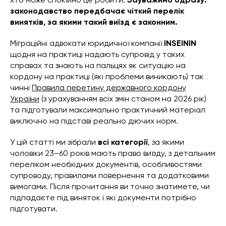
законодавство передбачає чіткий перелік
винятків, за якими такий виїзд є законним.
Міграційні адвокати юридичної компанії
INSEININ
щодня на практиці надають супровід у таких
справах та знають на пальцях як ситуацію на
кордону на практиці (які проблеми виникають) так
чинні
Правила перетину державного кордону
України
(з урахуванням всіх змін станом на 2026 рік)
та підготували максимально практичний матеріал
виключно на підставі реально діючих норм.
У цій статті ми зібрали
всі категорії
, за якими
чоловіки 23–60 років мають право виїзду, з детальним
переліком необхідних документів, особливостями
супроводу, правилами повернення та додатковими
вимогами. Після прочитання ви точно знатимете, чи
підпадаєте під виняток і які документи потрібно
підготувати.