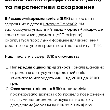
та перспективи оскарження
Військово-лікарська комісія (ВЛК)
оцінює стан
здоров'я на підставі
Наказу МОУ №402
. Ми
застосовуємо унікальний підхід
«юрист + лікар»
, де
кожен медичний документ (МРТ, епікризи)
аналізується профільним фахівцем для визначення
реального ступеня придатності ще до візиту в ТЦК.
Наші послуги у сфері ВЛК включають:
Попередня оцінка придатності:
аналіз шансів на
отримання статусу «непридатний» або
«тимчасово непридатний» — від
2000 до 2500
грн
.
Оскарження рішення ВЛК:
якщо комісія
проігнорувала діагнози або провела поверхневий
огляд, ми допоможемо скасувати висновок у
досудовому (через вищу ВЛК за 30 днів) або