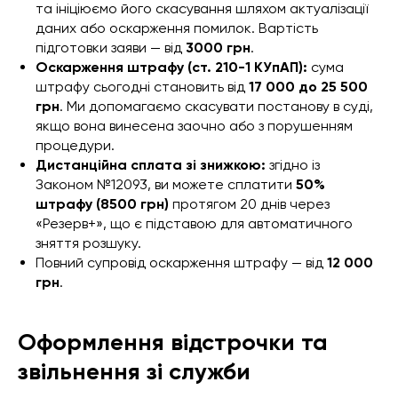
та ініціюємо його скасування шляхом актуалізації
даних або оскарження помилок. Вартість
підготовки заяви — від
3000 грн
.
Оскарження штрафу (ст. 210-1 КУпАП):
сума
штрафу сьогодні становить від
17 000 до 25 500
грн
. Ми допомагаємо скасувати постанову в суді,
якщо вона винесена заочно або з порушенням
процедури.
Дистанційна сплата зі знижкою:
згідно із
Законом №12093, ви можете сплатити
50%
штрафу (8500 грн)
протягом 20 днів через
«Резерв+», що є підставою для автоматичного
зняття розшуку.
Повний супровід оскарження штрафу — від
12 000
грн
.
Оформлення відстрочки та
звільнення зі служби