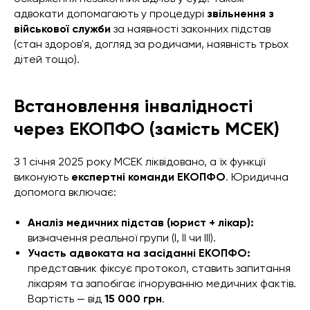
адвокати допомагають у процедурі
звільнення з
військової служби
за наявності законних підстав
(стан здоров'я, догляд за родичами, наявність трьох
дітей тощо).
Встановлення інвалідності
через ЕКОПФО (замість МСЕК)
З 1 січня 2025 року МСЕК ліквідовано, а їх функції
виконують
експертні команди ЕКОПФО
. Юридична
допомога включає:
Аналіз медичних підстав (юрист + лікар):
визначення реальної групи (I, II чи III).
Участь адвоката на засіданні ЕКОПФО:
представник фіксує протокол, ставить запитання
лікарям та запобігає ігноруванню медичних фактів.
Вартість — від
15 000 грн
.