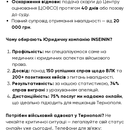
Оскарження відмови:
подача скарги до Центру
оцінювання (ЦОФСО) протягом
40 днів
або позову
до суду.
Повний супровід отримання інвалідності — від
20
000 грн
.
Чому обирають Юридичну компанію INSEININ?
Профільність:
ми спеціалізуємося саме на
медичних і юридичних аспектах військового
права.
Досвід:
понад
150 успішних справ щодо ВЛК
та
200+ позитивних кейсів
з питань інвалідності.
Результативність:
за нашою статистикою,
74%
справ виграні
з урахуванням апеляцій.
Дистанційність:
75% послуг ми надаємо онлайн
,
що ідеально підходить для мешканців Тернополя.
Потрібен військовий адвокат у Тернополі?
Не
чекайте критичної ситуації — легалізуйте свій статус
онлайн уже сьогодні!. Телефони для зв'язку: