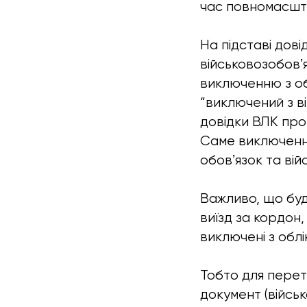
час повномасшт
На підставі дов
військовозобовʼ
виключенню з об
“виключений з ві
довідки ВЛК про 
Саме виключення 
обовʼязок та вій
Важливо, що будь
виїзд за кордон
виключені з облі
Тобто для перет
документ (війсь