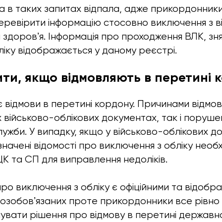
а в таких запитах відпала, адже прикордонники
еревірити інформацію стосовно виключення з в
м здоровʼя. Інформація про проходження ВЛК, зн
ліку відображається у даному реєстрі.
ти, якщо відмовляють в перетині 
є відмови в перетині кордону. Причинами відмов
х військово-облікових документах, так і поруше
ужби. У випадку, якщо у військово-облікових д
начені відомості про виключення з обліку необ
К та СП для виправлення недоліків.
про виключення з обліку є офіційними та відобр
возобовʼязаних проте прикордонники все рівно
увати рішення про відмову в перетині державн