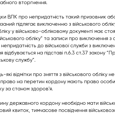
абного вторгнення.
ідки ВЛК про непридатність такий призовник аб
язаний підлягає виключенню з військового облік
ліку у військово-обліковому документі має сто
йськового обліку” та записи про виключення з о
непридатність до військової служби з виключенн
відбувається на підставі п.6.3 ст.37 закону “П
ськову службу”.
-які відмітки про зняття з військового обліку 
, право на перетин кордону мають право особи,
ку за станом здоровʼя.
ину державного кордону необхідно мати війсь
ковий квиток, тимчасове посвідчення військовоз