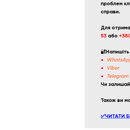
проблем клі
справи.
Для отрима
53
або
+380
🔐
Напишіть
WhatsAp
Viber
Telegram
Чи залишай
Також ви 
✅ЧИТАТИ Б