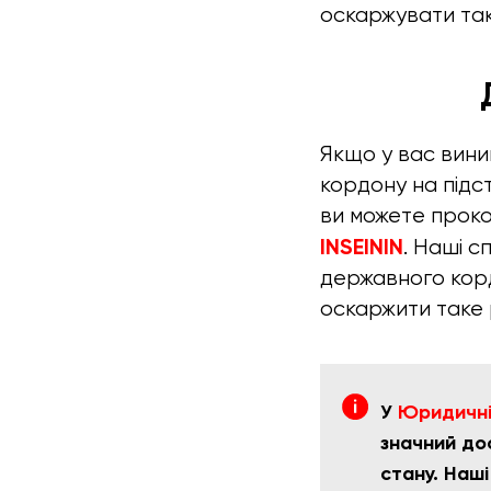
оскаржувати так
Якщо у вас вини
кордону на підст
ви можете проко
INSEININ
. Наші с
державного кордо
оскаржити таке 
У
Юридичній
значний до
стану. Наш