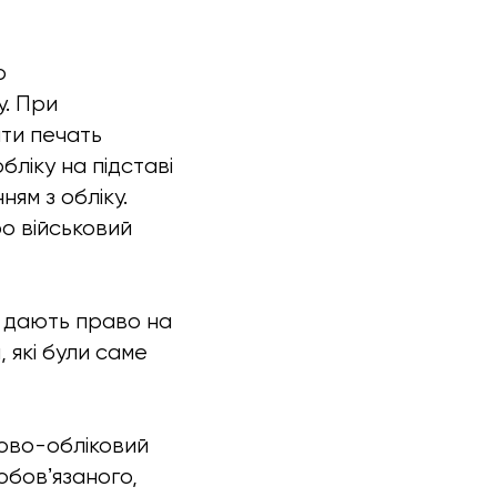
о
у. При
яти печать
бліку на підставі
ям з обліку.
ро військовий
не дають право на
 які були саме
ково-обліковий
обовʼязаного,