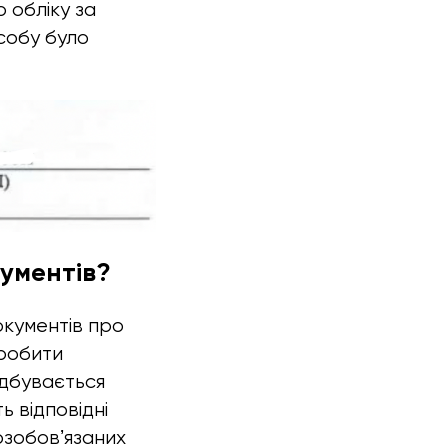
 обліку за
собу було
ументів?
окументів про
 робити
ідбувається
 відповідні
озобовʼязаних