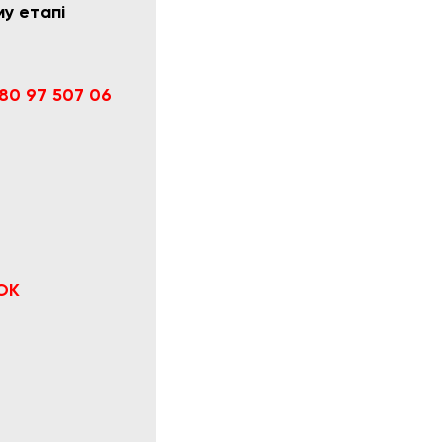
му етапі
80 97 507 06
ОК