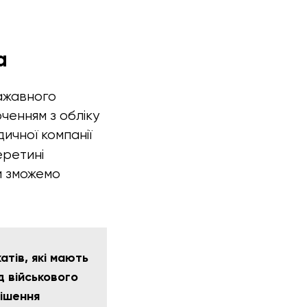
а
ажавного
ченням з обліку
ичної компанії
еретині
ми зможемо
тів, які мають
д військового
рішення