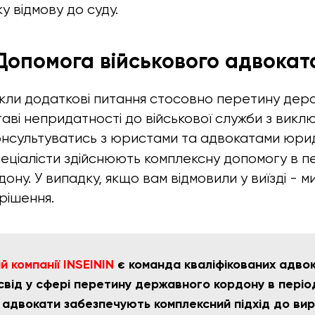
у відмову до суду.
Допомога військового адвокат
кли додаткові питання стосовно перетину дер
аві непридатності до військової служби з виклю
нсультуватись з юристами та адвокатами юрид
пеціалісти здійснюють комплексну допомогу в п
ну. У випадку, якщо вам відмовили у виїзді - 
рішення.
 компанії INSEININ
є команда кваліфікованих адвока
свід у сфері перетину державного кордону в періо
і адвокати забезпечують комплексний підхід до ви