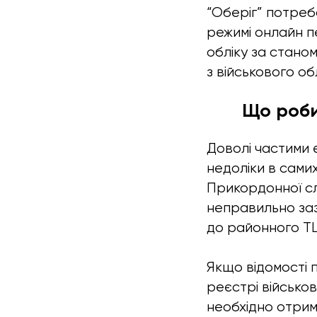
“Оберіг” потреб
режимі онлайн п
обліку за стано
з військового об
Що роби
Доволі частими 
недоліки в сами
Прикордонної сл
неправильно заз
до районного ТЦ
Якщо відомості 
реєстрі військо
необхідно отрим