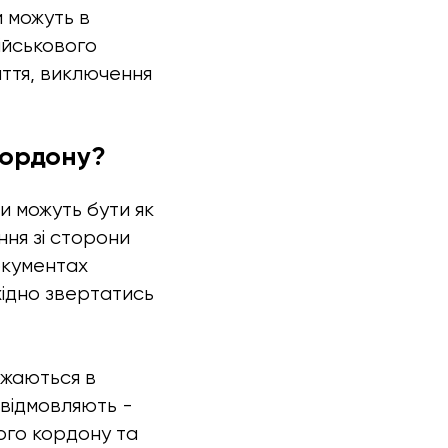
 можуть в
ійськового
яття, виключення
кордону?
и можуть бути як
ння зі сторони
окументах
хідно звертатись
ажаються в
 відмовляють -
ого кордону та