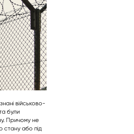
изнані військово-
та були
у. Причому не
 стану або під