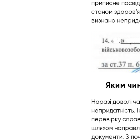
приписне посвід
станом здоровʼя
визнано неприда
Яким чи
Наразі доволі ч
непридатність. 
перевірку справ
шляхом направле
документи. З по