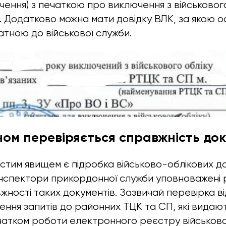
чення) з печаткою про виключення з військового
. Додатково можна мати довідку ВЛК, за якою о
тною до військової служби.
ном перевіряється справжність док
астим явищем є підробка військово-облікових д
Інспектори прикордонної служби уповноважені
жності таких документів. Зазвичай перевірка в
ння запитів до районних ТЦК та СП, які видають
чатком роботи електронного реєстру військов