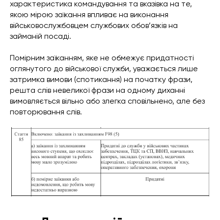
характеристика командування та вказівка на те,
якою мірою заїкання впливає на виконання
військовослужбовцем службових обов’язків на
займаній посаді.
Помірним заїканням, яке не обмежує придатності
оглянутого до військової служби, уважається лише
затримка вимови (спотикання) на початку фрази,
решта слів невеликої фрази на одному диханні
вимовляється вільно або злегка сповільнено, але без
повторювання слів.