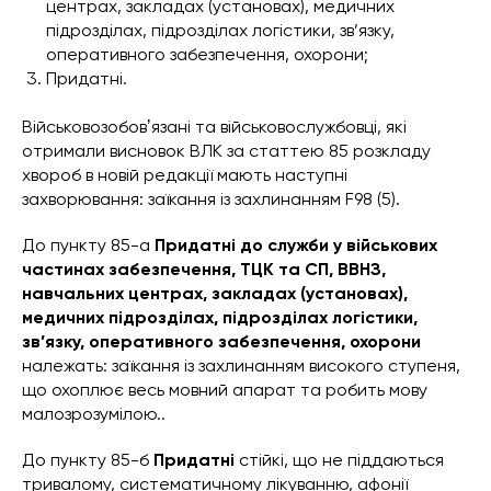
центрах, закладах (установах), медичних
підрозділах, підрозділах логістики, зв’язку,
оперативного забезпечення, охорони;
Придатні.
Військовозобовʼязані та військовослужбовці, які
отримали висновок ВЛК за статтею 85 розкладу
хвороб в новій редакції мають наступні
захворювання: заїкання із захлинанням F98 (5).
До пункту 85-а
Придатні до служби у військових
частинах забезпечення, ТЦК та СП, ВВНЗ,
навчальних центрах, закладах (установах),
медичних підрозділах, підрозділах логістики,
зв’язку, оперативного забезпечення, охорони
належать: заїкання із захлинанням високого ступеня,
що охоплює весь мовний апарат та робить мову
малозрозумілою..
До пункту 85-б
Придатні
стійкі, що не піддаються
тривалому, систематичному лікуванню, афонії