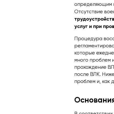
определяющим п
Отсутствие вое
трудоустройств
услуг и при пр
Процедура восст
регламентирова
которые ежеднев
много проблем и
прохождение ВЛ
после ВЛК. Ниж
проблем и, как 
Основания
В соответствии