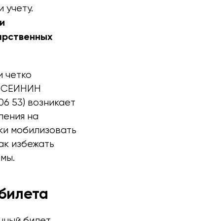
 учету.
и
арственных
и четко
ИНСЕИНИН
6 53) возникает
ления на
ки мобилизовать
ак избежать
мы.
 билета
нный билет