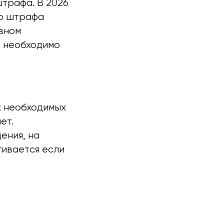
штрафа. В 2026
ер штрафа
вном
​​необходимо
х необходимых
ет.
ения, на
гивается если