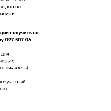
 выдан по
ания и
иции получить не
ну 097 507 06
 для
ницы с
ь личность).
но-учетный
жно