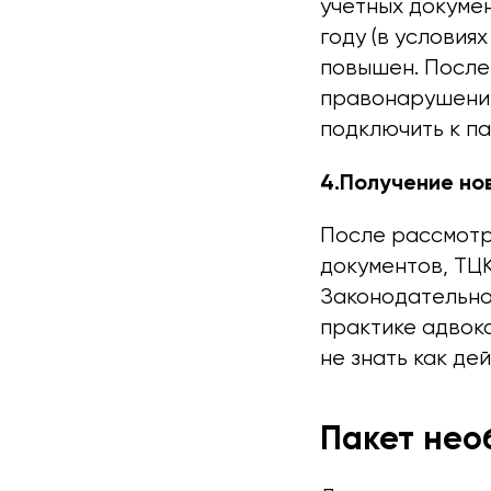
учетных докумен
году (в услови
повышен. После
правонарушении 
подключить к па
4.Получение но
После рассмотр
документов, ТЦК
Законодательно
практике адвок
не знать как де
Пакет нео