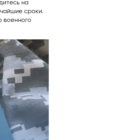
одитесь на
тчайшие сроки.
о военного