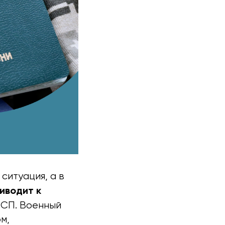
ситуация, а в
иводит к
 СП. Военный
м,