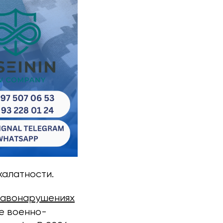
халатности.
равонарушениях
е военно-