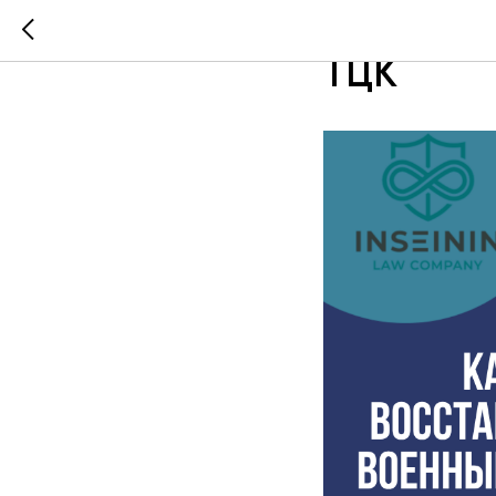
Как восс
ТЦК