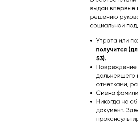
выдан впервые 
решению руково
социальной подд
Утрата или п
получится (дл
53).
Повреждение 
дальнейшего 
отметками, ра
Смена фамилии
Никогда не об
документ. Зде
проконсультир