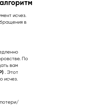
 алгоритм
мент исчез.
обращения в
медленно
оровстве. По
дать вам
Р)
. Этот
о исчез.
 потери/