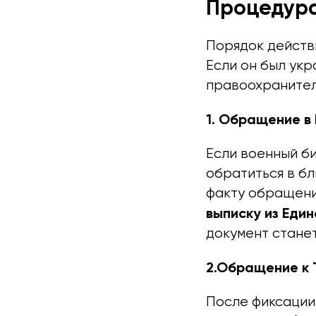
Процедура
Порядок действи
Если он был ук
правоохранител
1. Обращение в
Если военный б
обратиться в б
факту обращени
выписку из Еди
документ станет
2.Обращение к 
После фиксации