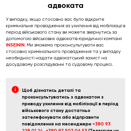
адвоката
У випадку, якщо стосовно вас було відкрите
кримінальне провадження за ухилення від мобілізації в
період військового стану ви можете звернутись за
допомогою військових адвокатів юридичної компанії
INSEININ
.
Ми зможемо проконсультувати вас
стосовно кримінального провадження та у випадку
необхідності надати адвокатський захист на
досудовому розслідуванні та судовому процесі.
Щоб дізнатись деталі та
проконсультуватись з адвокатом з
приводу ухилення від мобілізації в період
військового стану достатньо
зателефонувати або відправити
повідомлення на месенджери
+380 93
228 01 24
,
+380 97 507 06 53
(Телеграм чи