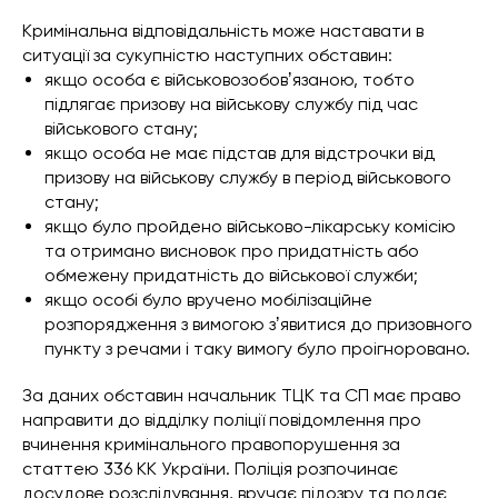
Кримінальна відповідальність може наставати в
ситуації за сукупністю наступних обставин:
якщо особа є військовозобовʼязаною, тобто
підлягає призову на військову службу під час
військового стану;
якщо особа не має підстав для відстрочки від
призову на військову службу в період військового
стану;
якщо було пройдено військово-лікарську комісію
та отримано висновок про придатність або
обмежену придатність до військової служби;
якщо особі було вручено мобілізаційне
розпорядження з вимогою зʼявитися до призовного
пункту з речами і таку вимогу було проігноровано.
За даних обставин начальник ТЦК та СП має право
направити до відділку поліції повідомлення про
вчинення кримінального правопорушення за
статтею 336 КК України. Поліція розпочинає
досудове розслідування, вручає підозру та подає