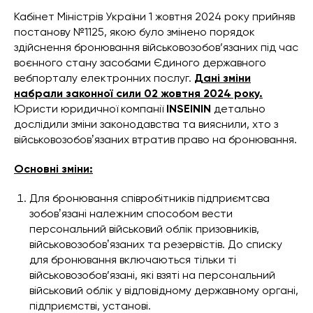
Кабінет Міністрів України 1 жовтня 2024 року прийняв
постанову №1125, якою було змінено порядок
здійснення бронювання військовозобов’язаних під час
воєнного стану засобами Єдиного державного
вебпорталу електронних послуг.
Дані зміни
набрали законної сили 02 жовтня 2024 року.
Юристи юридичної компанії
INSEININ
детально
дослідили зміни законодавства та вияснили, хто з
військовозобовʼязаних втратив право на бронювання.
Основні зміни:
Для бронювання співробітників підприємтсва
зобовʼязані належним способом вести
персональний військовий облік призовників,
військовозобовʼязаних та резервістів. До списку
для бронювання включаються тільки ті
військовозобов’язані, які взяті на персональний
військовий облік у відповідному державному органі,
підприємстві, установі.