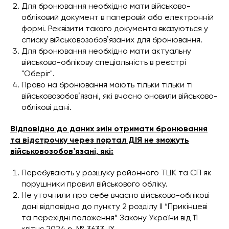
Для бронювання необхідно мати військово-
обліковий документ в паперовій або електронній
формі. Реквізити такого документа вказуються у
списку військовозобовʼязаних для бронювання.
Для бронювання необхідно мати актуальну
військово-облікову спеціальність в реєстрі
"Оберіг".
Право на бронювання мають тільки тільки ті
військовозобовʼязані, які вчасно оновили військово-
облікові дані.
Відповідно до даних змін отримати бронювання
та відстрочку через портал ДІЯ не зможуть
військовозобовʼязані, які:
Перебувають у розшуку районного ТЦК та СП як
порушники правил військового обліку.
Не уточнили про себе вчасно військово-облікові
дані відповідно до пункту 2 розділу II “Прикінцеві
та перехідні положення” Закону України від 11
квітня 2024 р. № 3633-IX.